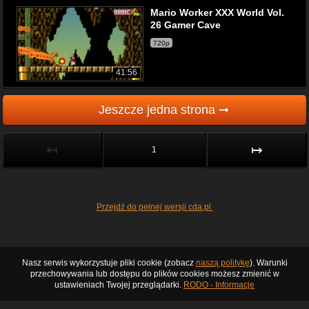
Mario Worker XXX World Vol.
26 Gamer Cave
720p
41:56
Jeszcze jedna strona ➞
↤
↦
1
Przejdź do pełnej wersji cda.pl
Nasz serwis wykorzystuje pliki cookie (zobacz
naszą politykę
). Warunki
przechowywania lub dostępu do plików cookies możesz zmienić w
ustawieniach Twojej przeglądarki.
RODO - Informacje