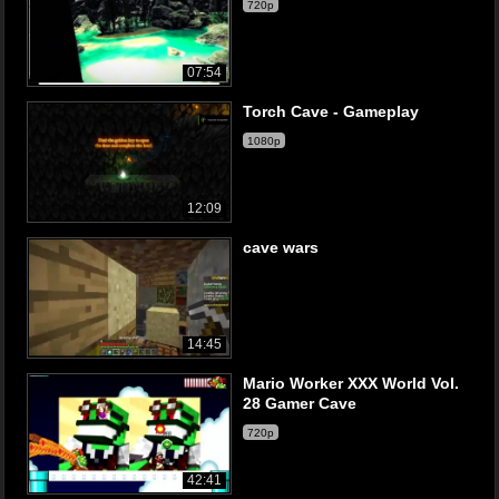
720p
07:54
Torch Cave - Gameplay
1080p
12:09
cave wars
14:45
Mario Worker XXX World Vol.
28 Gamer Cave
720p
42:41