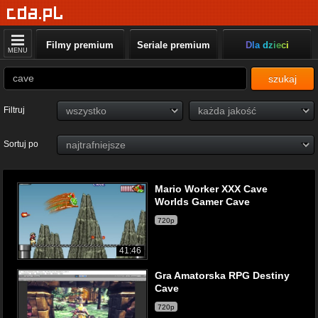
Filmy premium
Seriale premium
Dla dzieci
MENU
szukaj
Filtruj
Sortuj po
Mario Worker XXX Cave
Worlds Gamer Cave
720p
41:46
Gra Amatorska RPG Destiny
Cave
720p