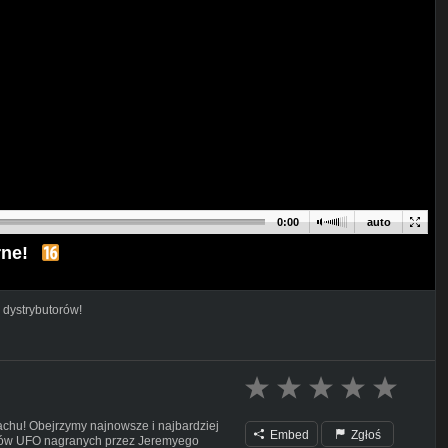
0:00
auto
rne!
 dystrybutorów!
achu! Obejrzymy najnowsze i najbardziej
Embed
Zgłoś
ektów UFO nagranych przez Jeremyego