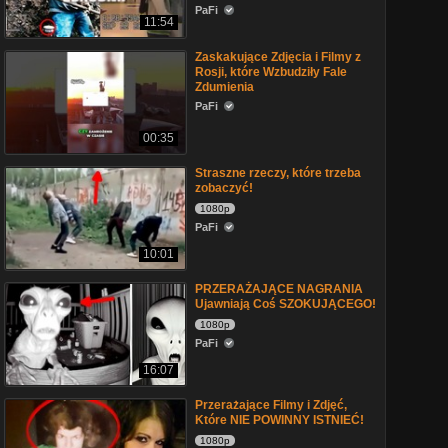
PaFi
11:54
Zaskakujące Zdjęcia i Filmy z
Rosji, które Wzbudziły Fale
Zdumienia
PaFi
00:35
Straszne rzeczy, które trzeba
zobaczyć!
1080p
PaFi
10:01
PRZERAŻAJĄCE NAGRANIA
Ujawniają Coś SZOKUJĄCEGO!
1080p
PaFi
16:07
Przerażające Filmy i Zdjęć,
Które NIE POWINNY ISTNIEĆ!
1080p