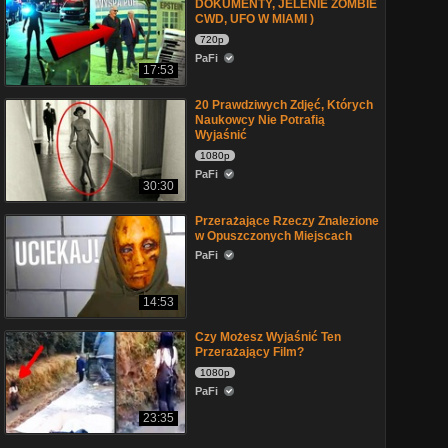
DOKUMENTY, JELENIE ZOMBIE
CWD, UFO W MIAMI )
720p
PaFi
17:53
20 Prawdziwych Zdjęć, Których
Naukowcy Nie Potrafią
Wyjaśnić
1080p
PaFi
30:30
Przerażające Rzeczy Znalezione
w Opuszczonych Miejscach
PaFi
14:53
Czy Możesz Wyjaśnić Ten
Przerażający Film?
1080p
PaFi
23:35