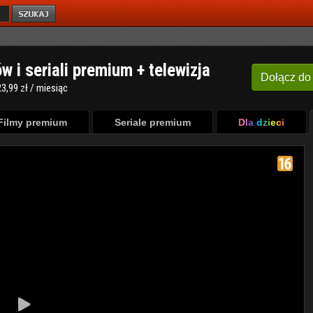
ów i seriali premium + telewizja
Dołącz
do
3,99 zł / miesiąc
Filmy premium
Seriale premium
Dla dzieci