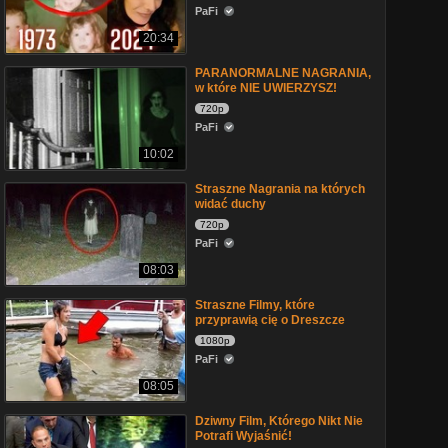
PaFi
20:34
PARANORMALNE NAGRANIA,
w które NIE UWIERZYSZ!
720p
PaFi
10:02
Straszne Nagrania na których
widać duchy
720p
PaFi
08:03
Straszne Filmy, które
przyprawią cię o Dreszcze
1080p
PaFi
08:05
Dziwny Film, Którego Nikt Nie
Potrafi Wyjaśnić!