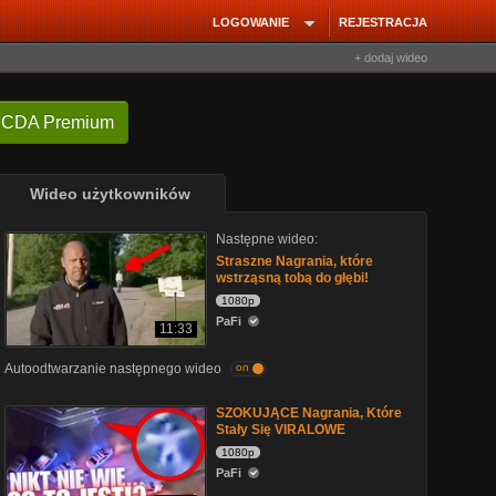
LOGOWANIE
REJESTRACJA
+ dodaj wideo
 CDA Premium
Wideo użytkowników
Następne wideo:
Straszne Nagrania, które
wstrząsną tobą do głębi!
1080p
PaFi
11:33
Autoodtwarzanie następnego wideo
on
SZOKUJĄCE Nagrania, Które
Stały Się VIRALOWE
1080p
PaFi