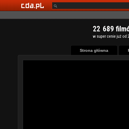
2
2
6
8
9
film
w super cenie już od 2
Strona główna