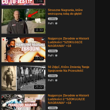
13:06
Straszne Nagrania, które
wstrząsną tobą do głębi!
1080p
PaFi
11:33
Najgorsze Zbrodnie w Historii
Ludzkości *SZOKUJĄCE
NAGRANIA* +18
1080p
PaFi
15:53
50 Zdjęć, Które Zmienią Twoje
Spojrzenie Na Przeszłość
1080p
PaFi
25:22
Najgorsze Zbrodnie w Historii
Ludzkości 2 *SZOKUJĄCE
NAGRANIA* +18
1080p