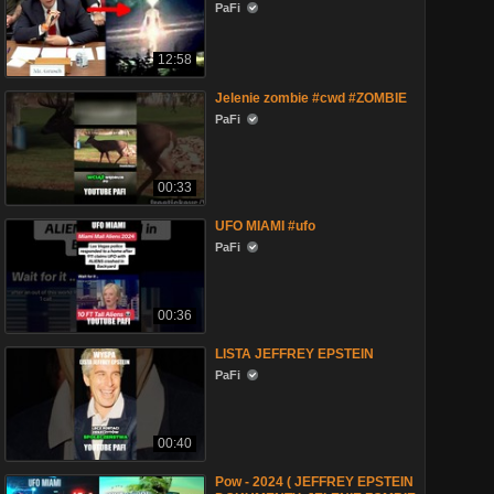
PaFi
12:58
Jelenie zombie #cwd #ZOMBIE
PaFi
00:33
UFO MIAMI #ufo
PaFi
00:36
LISTA JEFFREY EPSTEIN
PaFi
00:40
Pow - 2024 ( JEFFREY EPSTEIN