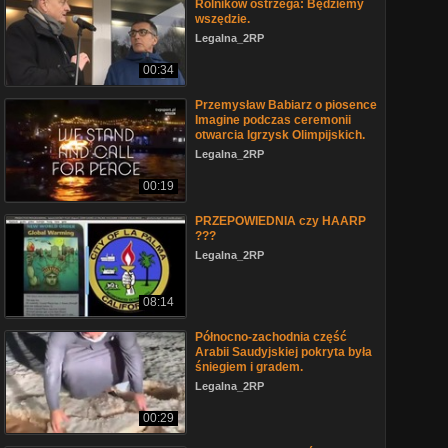
Rolników ostrzega: Będziemy
wszędzie.
Legalna_2RP
00:34
Przemysław Babiarz o piosence
Imagine podczas ceremonii
otwarcia Igrzysk Olimpijskich.
Legalna_2RP
00:19
PRZEPOWIEDNIA czy HAARP
???
Legalna_2RP
08:14
Północno-zachodnia część
Arabii Saudyjskiej pokryta była
śniegiem i gradem.
Legalna_2RP
00:29