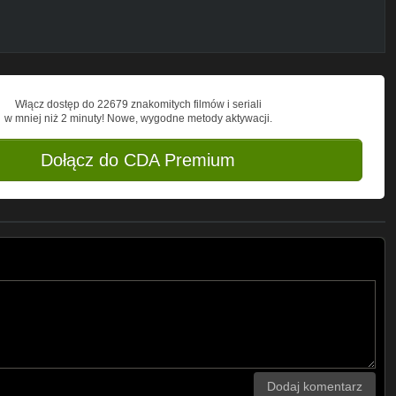
Włącz dostęp do 22679 znakomitych filmów i seriali
w mniej niż 2 minuty! Nowe, wygodne metody aktywacji.
Dołącz do CDA Premium
Dodaj komentarz