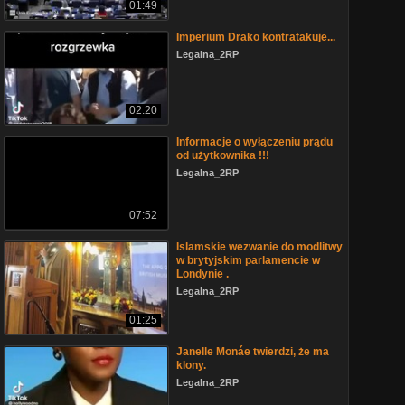
01:49
Imperium Drako kontratakuje...
Legalna_2RP
02:20
Informacje o wyłączeniu prądu
od użytkownika !!!
Legalna_2RP
07:52
Islamskie wezwanie do modlitwy
w brytyjskim parlamencie w
Londynie .
Legalna_2RP
01:25
Janelle Monáe twierdzi, że ma
klony.
Legalna_2RP