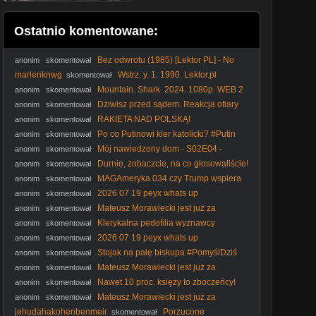
Ostatnio komentowane:
Bez odwrotu (1985) [Lektor PL] - No
anonim
skomentował
Retreat, No Surrender
marlenknwg
Wstrz. y. 1. 1990. Lektor.pl
skomentował
Mountain. Shark. 2024. 1080p. WEB 2
anonim
skomentował
Dziwisz przed sądem. Reakcja ofiary
anonim
skomentował
księdza I IPP
RAKIETA NAD POLSKĄ!
anonim
skomentował
PRZERAŻAJĄCA NIEKOMPETENCJA RZĄDU
Po co Putinowi kler katolicki? #Putin
anonim
skomentował
#Rosja #kler #katokomuna #polityka
Mój nawiedzony dom - S02E04 -
anonim
skomentował
Akademik, sekretny pokój
Durnie, zobaczcie, na co głosowaliście!
anonim
skomentował
#Nawrocki #Batyr #protestanci #wybory2025 #polityka
MAGAmeryka 034 czy Trump wspiera
anonim
skomentował
Rosję
2026 07 19 peyx whats up
anonim
skomentował
Mateusz Morawiecki jest już za
anonim
skomentował
kompromisem aborcyjnym
Klerykalna pedofilia wyznawcy
anonim
skomentował
molocha #kler #katolicyzm #Kościółkatolicki #katokomuna
2026 07 19 peyx whats up
anonim
skomentował
#polityka
Stojak na pałę biskupa #PomyślDziś
anonim
skomentował
odc. 2644
Mateusz Morawiecki jest już za
anonim
skomentował
kompromisem aborcyjnym
Nawet 10 proc. księży to zboczeńcy!
anonim
skomentował
#IPPTVNaŻywo #ksiądz #kler
Mateusz Morawiecki jest już za
anonim
skomentował
kompromisem aborcyjnym
jehudahakohenbenmeir
Porzucone
skomentował