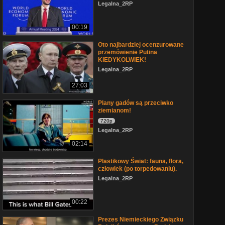
Legalna_2RP
00:19
Oto najbardziej ocenzurowane
przemówienie Putina
KIEDYKOLWIEK!
Legalna_2RP
27:03
Plany gadów są przeciwko
ziemianom!
720p
Legalna_2RP
02:14
Plastikowy Świat: fauna, flora,
człowiek (po torpedowaniu).
Legalna_2RP
00:22
Prezes Niemieckiego Związku