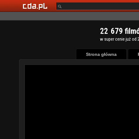
2
2
6
7
9
film
w super cenie już od 2
Strona główna