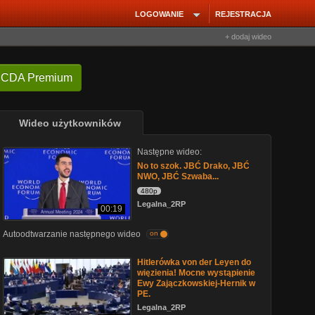
LOGOWANIE
REJESTRACJA
+ dodaj wideo
 CDA Premium
Wideo użytkowników
Następne wideo:
No to szok. JBĆ Drako, JBĆ
NWO, JBĆ Szwaba...
480p
Legalna_2RP
00:19
Autoodtwarzanie następnego wideo
on
Hitlerówka von der Leyen do
więzienia! Mocne wystąpienie
Ewy Zajączkowskiej-Hernik w
PE.
Legalna_2RP