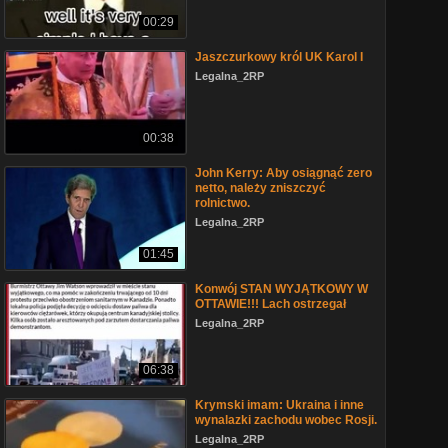
00:29
Jaszczurkowy król UK Karol I
Legalna_2RP
00:38
John Kerry: Aby osiągnąć zero
netto, należy zniszczyć
rolnictwo.
Legalna_2RP
01:45
Konwój STAN WYJĄTKOWY W
OTTAWIE!!! Lach ostrzegał
Legalna_2RP
06:38
Krymski imam: Ukraina i inne
wynalazki zachodu wobec Rosji.
Legalna_2RP