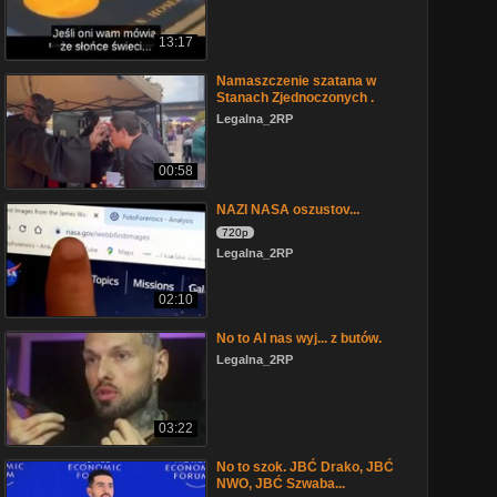
13:17
Namaszczenie szatana w
Stanach Zjednoczonych .
Legalna_2RP
00:58
NAZI NASA oszustov...
720p
Legalna_2RP
02:10
No to AI nas wyj... z butów.
Legalna_2RP
03:22
No to szok. JBĆ Drako, JBĆ
NWO, JBĆ Szwaba...