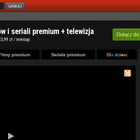
ów i seriali premium + telewizja
Dołącz
do
3,99 zł / miesiąc
Filmy premium
Seriale premium
Dla dzieci