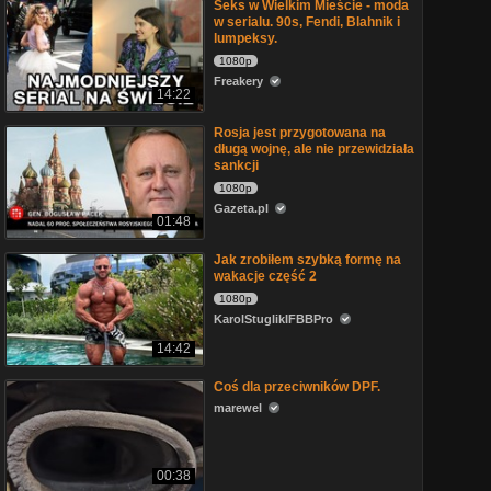
Seks w Wielkim Mieście - moda
w serialu. 90s, Fendi, Blahnik i
lumpeksy.
1080p
Freakery
14:22
Rosja jest przygotowana na
długą wojnę, ale nie przewidziała
sankcji
1080p
Gazeta.pl
01:48
Jak zrobiłem szybką formę na
wakacje część 2
1080p
KarolStuglikIFBBPro
14:42
Coś dla przeciwników DPF.
marewel
00:38