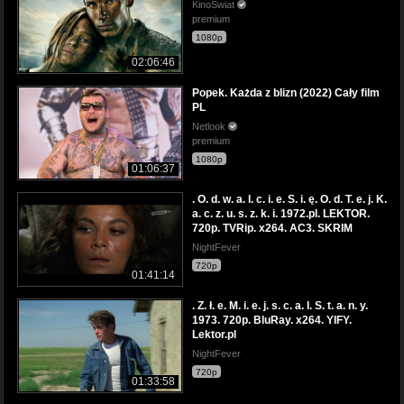
KinoSwiat
premium
1080p
02:06:46
Popek. Każda z blizn (2022) Cały film
PL
Netlook
premium
1080p
01:06:37
. O. d. w. a. l. c. i. e. S. i. ę. O. d. T. e. j. K.
a. c. z. u. s. z. k. i. 1972.pl. LEKTOR.
720p. TVRip. x264. AC3. SKRIM
NightFever
720p
01:41:14
. Z. ł. e. M. i. e. j. s. c. a. I. S. t. a. n. y.
1973. 720p. BluRay. x264. YIFY.
Lektor.pl
NightFever
720p
01:33:58