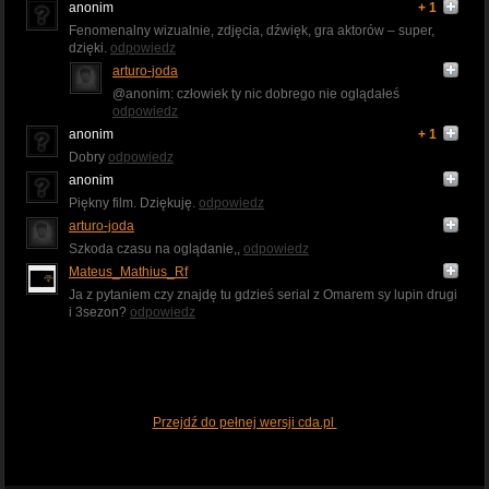
anonim
+ 1
Fenomenalny wizualnie, zdjęcia, dźwięk, gra aktorów – super,
dzięki.
odpowiedz
arturo-joda
@anonim: człowiek ty nic dobrego nie oglądałeś
odpowiedz
anonim
+ 1
Dobry
odpowiedz
anonim
Piękny film. Dziękuję.
odpowiedz
arturo-joda
Szkoda czasu na oglądanie,,
odpowiedz
Mateus_Mathius_Rf
Ja z pytaniem czy znajdę tu gdzieś serial z Omarem sy lupin drugi
i 3sezon?
odpowiedz
Przejdź do pełnej wersji cda.pl