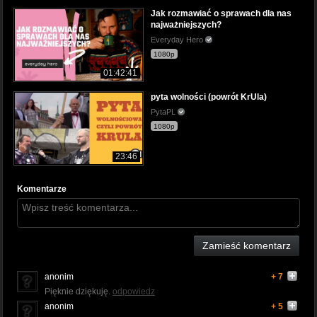
Jak rozmawiać o sprawach dla nas
najważniejszych?
Everyday Hero
1080p
01:42:41
pyta wolności (powrót KrUla)
PytaPL
1080p
23:46
Komentarze
Zamieść komentarz
anonim
+ 7
Pięknie dziękuję.
odpowiedz
anonim
+ 5