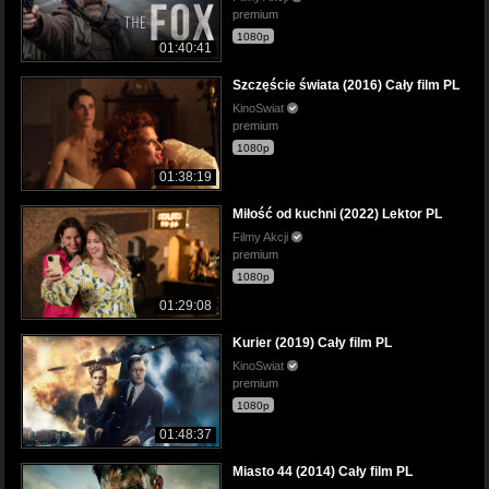
premium
1080p
01:40:41
Szczęście świata (2016) Cały film PL
KinoSwiat
premium
1080p
01:38:19
Miłość od kuchni (2022) Lektor PL
Filmy Akcji
premium
1080p
01:29:08
Kurier (2019) Cały film PL
KinoSwiat
premium
1080p
01:48:37
Miasto 44 (2014) Cały film PL