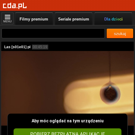
Filmy premium
Seriale premium
Dla dzieci
MENU
szukaj
Las [s01e01] pl
00:45:19
Aby móc oglądać na tym urządzeniu
POBIERZ BEZPŁATNĄ APLIKACJĘ