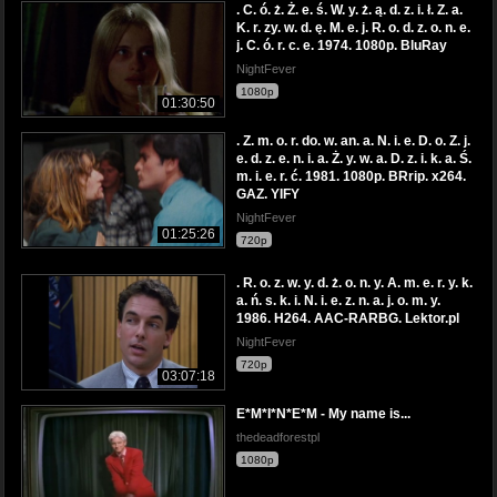
. C. ó. ż. Ż. e. ś. W. y. ż. ą. d. z. i. ł. Z. a.
K. r. zy. w. d. ę. M. e. j. R. o. d. z. o. n. e.
j. C. ó. r. c. e. 1974. 1080p. BluRay
NightFever
1080p
01:30:50
. Z. m. o. r. do. w. an. a. N. i. e. D. o. Z. j.
e. d. z. e. n. i. a. Ż. y. w. a. D. z. i. k. a. Ś.
m. i. e. r. ć. 1981. 1080p. BRrip. x264.
GAZ. YIFY
NightFever
01:25:26
720p
. R. o. z. w. y. d. ż. o. n. y. A. m. e. r. y. k.
a. ń. s. k. i. N. i. e. z. n. a. j. o. m. y.
1986. H264. AAC-RARBG. Lektor.pl
NightFever
720p
03:07:18
E*M*I*N*E*M - My name is...
thedeadforestpl
1080p