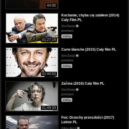
44:00
Kochanie, chyba cię zabiłem (2014)
Cały Film PL
KinoSwiat
premium
1080p
01:27:19
Carte blanche (2015) Cały film PL
KinoSwiat
premium
1080p
01:44:53
Zaćma (2016) Cały film PL
KinoSwiat
premium
1080p
01:49:33
Fox: Grzechy przeszłości (2017)
Lektor PL
Filmy Akcji