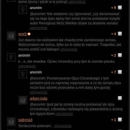
same ćpuny i pijoki w ty policyji
odpowiedz
anonim
+ 9
@anonim: Nie wiadomo czy ignorować ,czy denerwować
się na tego typu wpisy ten serial jest na podstawie książki
autor Remigiusz Mróz.Wielkie dzięki za dodanie serialu!
odpowiedz
grgr5
+ 4
Już dawno nie widziałem tak chaotycznie zarobionego serialu.
Wytrzymałem do końca, tylko po to żeby to napisać: Tragedia!, jak
można zrobić coś takiego!
odpowiedz
anonim
+ 2
k....e, ale rewelka. Ojciec chrzestny przy tym to ziarnko piasku
odpowiedz
anonim
+ 7
@anonim: Porownywanie Ojca Chrzestnego z tym
serialem jest co najmniej niepowazne a co do serialu dwa
moze trzy odcinki przecietne a nim dalej tym gorzej
odpowiedz
arturo-joda
@anonim: jprd jak ta szmirę można porównać do ojca
chrzestnego, człowieku rozbiegnij się pieeerdolnij o ścianę
tym tępym łbem
odpowiedz
valkyria3
+ 1
Serdecznie polecam...
odpowiedz