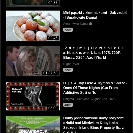
04:38
Mini pączki z ziemniakami - Jak zrobić
- [Smakowite Dania]
Smakowite Dania
720p
02:45
. Z. d. e. j. m. u. j. O. d. zi. e. n. i. e. D. l.
a. N. o. ż. o. w. n. i. k. a. 1975. 720P.
Bluray. X264. Aac-[Yts. M
NightFever
720p
01:37:58
D. j. s. & Jay Fase & Dymos & Shizzo -
Ones Of Those Nights (Cut From
Addictive Set)-enTc
EnigmaT-Set-Rips-August-2nd-2026
480p
05:09
Domy jednorodzinne nowy horyzont
działki nad Miedwiem Kobylanka
Szczecin Inland Bimo Property Sp. z
o. o. s. j.