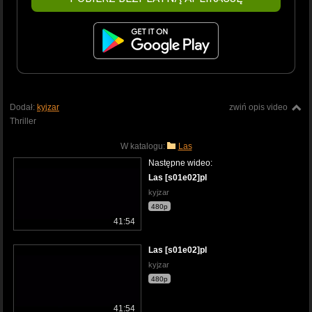
Dodał:
kyjzar
zwiń opis video
Thriller
W katalogu:
Las
Następne wideo:
Las [s01e02]pl
kyjzar
480p
41:54
Las [s01e02]pl
kyjzar
480p
41:54