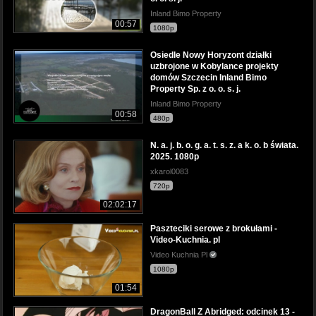
Inland Bimo Property
00:57
1080p
Osiedle Nowy Horyzont działki
uzbrojone w Kobylance projekty
domów Szczecin Inland Bimo
Property Sp. z o. o. s. j.
Inland Bimo Property
00:58
480p
N. a. j. b. o. g. a. t. s. z. a k. o. b świata.
2025. 1080p
xkarol0083
720p
02:02:17
Paszteciki serowe z brokułami -
Video-Kuchnia. pl
Video Kuchnia Pl
1080p
01:54
DragonBall Z Abridged: odcinek 13 -