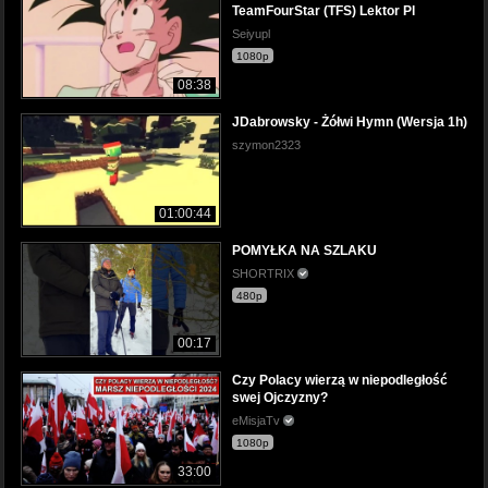
TeamFourStar (TFS) Lektor Pl
Seiyupl
1080p
08:38
JDabrowsky - Żółwi Hymn (Wersja 1h)
szymon2323
01:00:44
POMYŁKA NA SZLAKU
SHORTRIX
480p
00:17
Czy Polacy wierzą w niepodległość
swej Ojczyzny?
eMisjaTv
1080p
33:00