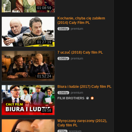
01:08:59
Kochanie, chyba cię zabiłem
(2014) Cały Film PL
premium
1080p
01:27:19
7 uczuć (2018) Cały film PL
premium
1080p
01:52:24
Biura i ludzie (2017) Cały film PL
premium
1080p
FILM BROTHERS
09:58
Wyręczony zaręczony (2012),
Cały film PL
premium
720p