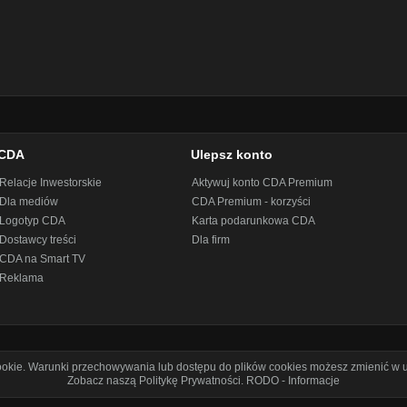
CDA
Ulepsz konto
Relacje Inwestorskie
Aktywuj konto CDA Premium
Dla mediów
CDA Premium - korzyści
Logotyp CDA
Karta podarunkowa CDA
Dostawcy treści
Dla firm
CDA na Smart TV
Reklama
cookie. Warunki przechowywania lub dostępu do plików cookies możesz zmienić w u
Zobacz naszą Politykę Prywatności
.
RODO - Informacje