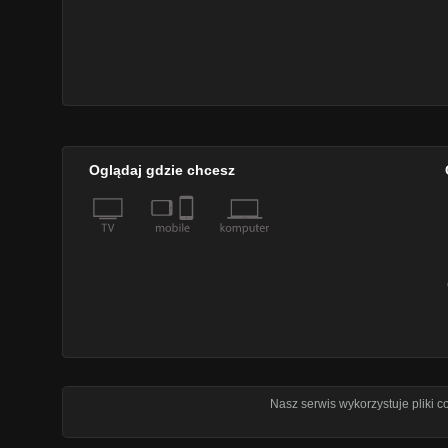
Oglądaj gdzie chcesz
Nasz serwis wykorzystuje pliki 