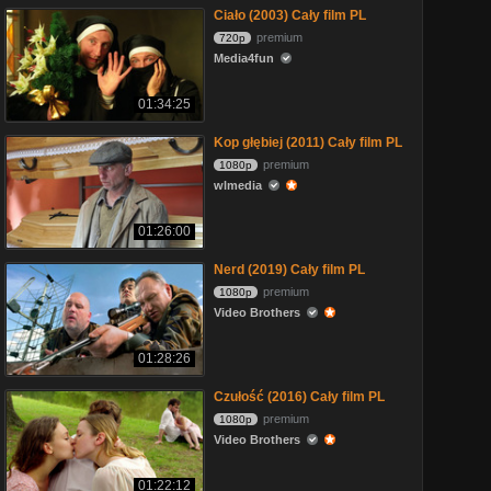
Ciało (2003) Cały film PL
premium
720p
Media4fun
01:34:25
Kop głębiej (2011) Cały film PL
premium
1080p
wlmedia
01:26:00
Nerd (2019) Cały film PL
premium
1080p
Video Brothers
01:28:26
Czułość (2016) Cały film PL
premium
1080p
Video Brothers
01:22:12