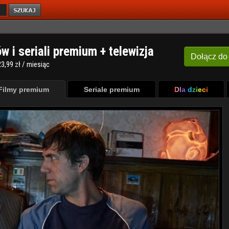
ów i seriali premium + telewizja
Dołącz
do
3,99 zł / miesiąc
Filmy premium
Seriale premium
Dla dzieci