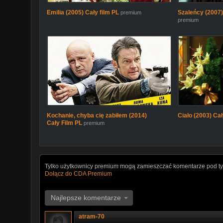
Emilia (2005) Cały film PL
Szaleńcy (2007)
premium
premium
Kochanie, chyba cię zabiłem (2014)
Ciało (2003) Cał
Cały Film PL
premium
Tylko użytkownicy premium mogą zamieszczać komentarze pod ty
Dołącz do CDA Premium
Najlepsze komentarze
atram-70