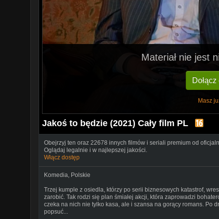
Materiał nie jest
Dołącz
Masz ju
Jakoś to będzie (2021) Cały film PL
Obejrzyj ten oraz 22678 innych filmów i seriali premium od oficjal
Oglądaj legalnie i w najlepszej jakości.
Włącz dostęp
Komedia
,
Polskie
Trzej kumple z osiedla, którzy po serii biznesowych katastrof, wre
zarobić. Tak rodzi się plan śmiałej akcji, która zaprowadzi bohat
czeka na nich nie tylko kasa, ale i szansa na gorący romans. Po d
popsuć...