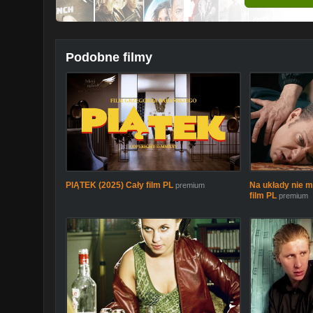
Podobne filmy
PIĄTEK (2025) Cały film PL
Na układy nie m
premium
film PL
premium