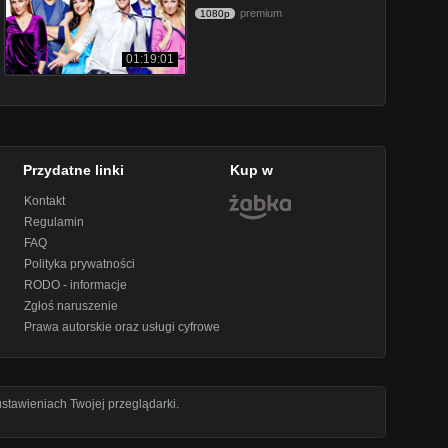
premium
1080p
01:19:01
Przydatne linki
Kup w
Kontakt
Regulamin
FAQ
Polityka prywatności
RODO - informacje
Zgłoś naruszenie
Prawa autorskie oraz usługi cyfrowe
stawieniach Twojej przeglądarki.