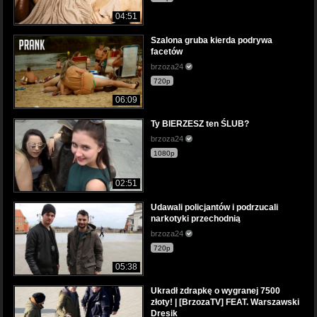
04:51
Szalona gruba kierda podrywa
facetów
brzoza24
720p
06:09
Ty BIERZESZ ten ŚLUB?
brzoza24
1080p
02:51
Udawali policjantów i podrzucali
narkotyki przechodnią
brzoza24
720p
05:38
Ukradł zdrapkę o wygranej 7500
złoty! | [BrzozaTV] FEAT. Warszawski
Dresik