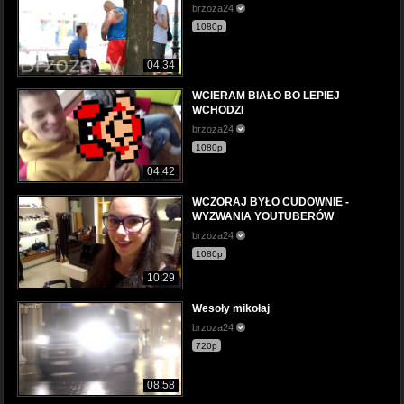
brzoza24
1080p
04:34
WCIERAM BIAŁO BO LEPIEJ
WCHODZI
brzoza24
1080p
04:42
WCZORAJ BYŁO CUDOWNIE -
WYZWANIA YOUTUBERÓW
brzoza24
1080p
10:29
Wesoły mikołaj
brzoza24
720p
08:58