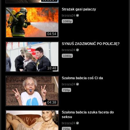
Strażak gasi palaczy
brzoza24
1080p
04:54
SYNUŚ ZADZWONIĆ PO POLICJĘ?
brzoza24
1080p
10:48
Szalona babcia coś Ci da
brzoza24
720p
04:38
Szalona babcia szuka faceta do
seksu
brzoza24
720p