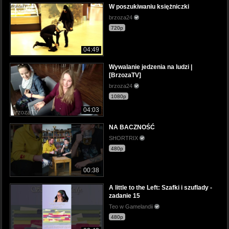
W poszukiwaniu księżniczki
brzoza24
720p
04:49
Wywalanie jedzenia na ludzi |
[BrzozaTV]
brzoza24
1080p
04:03
NA BACZNOŚĆ
SHORTRIX
480p
00:38
A little to the Left: Szafki i szuflady -
zadanie 15
Teo w Gamelandii
480p