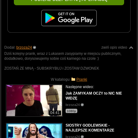
Dodał:
brzoza24
zwiń opis video
Dziś kolejny prank, wraz z Lukasem zasypiamy w miejscu publicznym,
dodatkowo, dorysowujemy sobie coś karnego na czole :)
ZOSTAŃ ZE MNĄ - SUBSKRYBUJ i ZOSTAW DZWONEK
W katalogu:
Pranki
Następne wideo:
Jak ZAMYKAM OCZY to NIC NIE
WIDZĘ
brzoza24
1080p
04:41
SIOSTRY GODLEWSKIE -
NAJLEPSZE KOMENTARZE
brzoza24