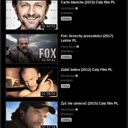
Carte blanche (2015) Cały film PL
KinoSwiat
premium
1080p
01:44:53
Fox: Grzechy przeszłości (2017)
Lektor PL
Filmy Akcji
premium
1080p
01:40:41
Zabić bobra (2012) Cały Film PL
KinoSwiat
premium
720p
01:38:04
Żyć nie umierać (2015) Cały film PL
KinoSwiat
premium
1080p
01:21:14