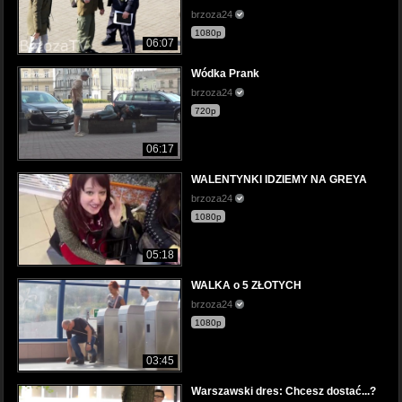
brzoza24
1080p
06:07
Wódka Prank
brzoza24
720p
06:17
WALENTYNKI IDZIEMY NA GREYA
brzoza24
1080p
05:18
WALKA o 5 ZŁOTYCH
brzoza24
1080p
03:45
Warszawski dres: Chcesz dostać...?