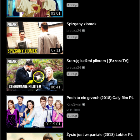
1080p
03:01
Spizgany ziomek
brzoza24
1080p
07:11
Steruję ludźmi pilotem | [BrzozaTV]
brzoza24
1080p
06:41
Pech to nie grzech (2018) Cały film PL
KinoSwiat
premium
1080p
01:19:01
Życie jest wspaniałe (2018) Lektor PL