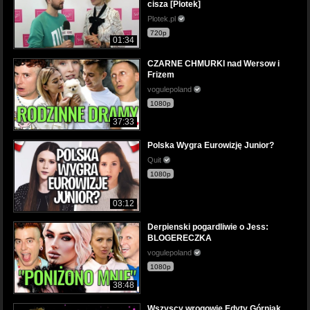
cisza [Plotek]
Plotek.pl
720p
01:34
CZARNE CHMURKI nad Wersow i
Frizem
vogulepoland
1080p
37:33
Polska Wygra Eurowizję Junior?
Quit
1080p
03:12
Derpienski pogardliwie o Jess:
BLOGERECZKA
vogulepoland
1080p
38:48
Wszyscy wrogowie Edyty Górniak