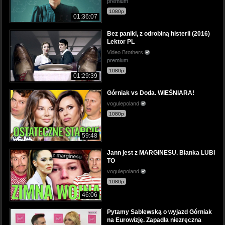
premium
1080p
01:36:07
Bez paniki, z odrobiną histerii (2016)
Lektor PL
Video Brothers
premium
1080p
01:29:39
Górniak vs Doda. WIEŚNIARA!
vogulepoland
1080p
59:48
Jann jest z MARGINESU. Blanka LUBI
TO
vogulepoland
1080p
46:06
Pytamy Sablewską o wyjazd Górniak
na Eurowizję. Zapadła niezręczna