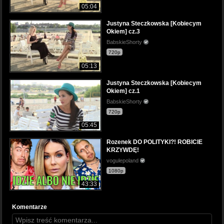
05:04
Justyna Steczkowska [Kobiecym
Okiem] cz.3
BabskieShorty
720p
05:13
Justyna Steczkowska [Kobiecym
Okiem] cz.1
BabskieShorty
720p
05:45
Rozenek DO POLITYKI?! ROBICIE
KRZYWDĘ!
vogulepoland
1080p
43:33
Komentarze