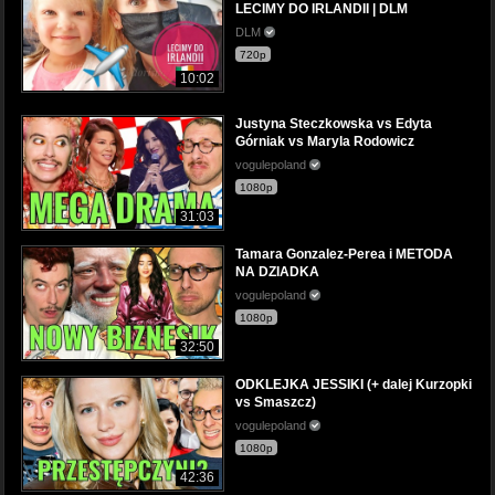
LECIMY DO IRLANDII | DLM
DLM
720p
10:02
Justyna Steczkowska vs Edyta
Górniak vs Maryla Rodowicz
vogulepoland
1080p
31:03
Tamara Gonzalez-Perea i METODA
NA DZIADKA
vogulepoland
1080p
32:50
ODKLEJKA JESSIKI (+ dalej Kurzopki
vs Smaszcz)
vogulepoland
1080p
42:36