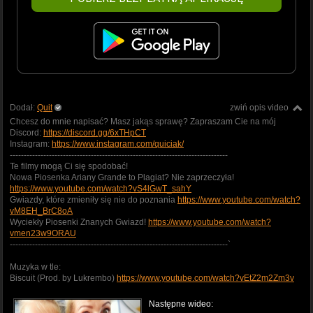
Dodał:
Quit
zwiń opis video
Chcesz do mnie napisać? Masz jakąs sprawę? Zapraszam Cie na mój
Discord:
https://discord.gg/6xTHpCT
Instagram:
https://www.instagram.com/quiciak/
----------------------------------------­­­­­­­­­--------------------------------­-­-­-­-­-­-
Te filmy mogą Ci się spodobać!
Nowa Piosenka Ariany Grande to Plagiat? Nie zaprzeczyła!
https://www.youtube.com/watch?vS4lGwT_sahY
Gwiazdy, które zmieniły się nie do poznania
https://www.youtube.com/watch?
vM8EH_BrC8oA
Wyciekły Piosenki Znanych Gwiazd!
https://www.youtube.com/watch?
vmen23w9ORAU
----------------------------------------­­­­­­­­­--------------------------------­-­-­-­-­-­-`
Muzyka w tle:
Biscuit (Prod. by Lukrembo)
https://www.youtube.com/watch?vEtZ2m2Zm3v
Następne wideo: