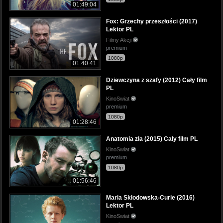
01:49:04
Fox: Grzechy przeszłości (2017)
Lektor PL
Filmy Akcji
premium
1080p
01:40:41
Dziewczyna z szafy (2012) Cały film
PL
KinoSwiat
premium
1080p
01:28:46
Anatomia zła (2015) Cały film PL
KinoSwiat
premium
1080p
01:56:46
Maria Skłodowska-Curie (2016)
Lektor PL
KinoSwiat