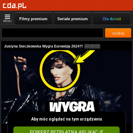
Filmy premium
Seriale premium
Dla dzieci
MENU
szukaj
Justyna Steczkowska Wygra Eurowizję 2024?!
00:08:03
Aby móc oglądać na tym urządzeniu
POBIERZ BEZPŁATNĄ APLIKACJĘ