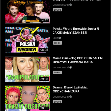
vogulepoland
1080p
14:42
Polska Wygra Eurowizję Junior?!
JAKIE MAMY SZANSE?!
Quit
1080p
08:05
Mama Ginekolog POD OSTRZAŁEM!
UPRZYWILEJOWANA BABA
vogulepoland
1080p
39:28
Dramat Blanki Lipińskiej:
ODDYCHAM ZUPĄ
vogulepoland
1080p
30:31