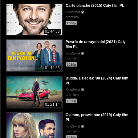
Carte blanche (2015) Cały film PL
KinoSwiat
premium
1080p
01:44:53
Powrót do tamtych dni (2021) Cały
film PL
KinoSwiat
premium
1080p
01:44:55
Budda. Dzieciak '98 (2024) Cały film
PL
KinoSwiat
premium
1080p
01:21:14
Ciemno, prawie noc (2019) Cały film
PL
KinoSwiat
premium
1080p