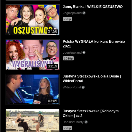
Jann, Blanka i WIELKIE OSZUSTWO
vogulepoland
720p
37:56
Polska WYGRAŁA konkurs Eurowizja
2021
vogulepoland
1080p
33:19
Justyna Steczkowska olała Dosię |
WideoPortal
Wideo Portal
03:05
Justyna Steczkowska [Kobiecym
Okiem] cz.2
BabskieShorty
720p