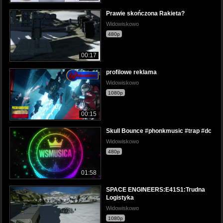
Prawie skończona Rakieta?
Widowiskowo
480p
00:17
profilowe reklama
Widowiskowo
1080p
00:15
Skull Bounce #phonkmusic #trap #dc
Widowiskowo
480p
01:58
SPACE ENGINEERS:E41S1:Trudna
Logistyka
Widowiskowo
1080p