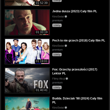
1080p
01:52:39
Jedna dusza (2023) Cały film PL
KinoSwiat
premium
1080p
01:33:19
Pech to nie grzech (2018) Cały film PL
KinoSwiat
premium
1080p
01:19:01
Fox: Grzechy przeszłości (2017)
Lektor PL
Filmy Akcji
premium
1080p
01:40:41
Budda. Dzieciak '98 (2024) Cały film
PL
KinoSwiat