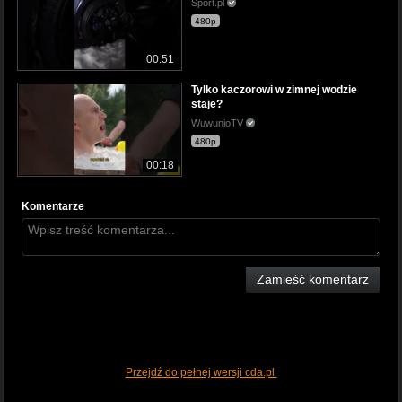
Sport.pl
480p
00:51
Tylko kaczorowi w zimnej wodzie
staje?
WuwunioTV
480p
00:18
Komentarze
Zamieść komentarz
Przejdź do pełnej wersji cda.pl