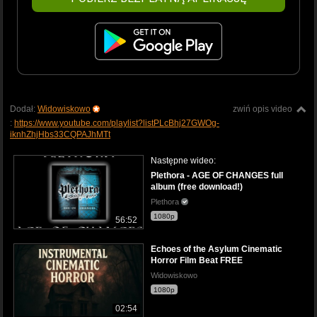
Dodał:
Widowiskowo
zwiń opis video
:
https://www.youtube.com/playlist?listPLcBhj27GWOg-
iknhZhjHbs33CQPAJhMTt
Następne wideo:
Plethora - AGE OF CHANGES full
album (free download!)
Plethora
1080p
56:52
Echoes of the Asylum Cinematic
Horror Film Beat FREE
Widowiskowo
1080p
02:54