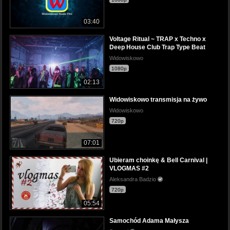
03:40
Voltage Ritual ~ TRAP x Techno x
Deep House Club Trap Type Beat
Widowiskowo
1080p
02:13
Widowiskowo transmisja na żywo
Widowiskowo
720p
07:01
Ubieram choinkę & Bell Carnival |
VLOGMAS #2
Aleksandra Badzio
720p
05:54
Samochód Adama Małysza