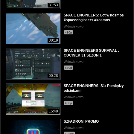
31:53
SPACE ENGINEERS: Lot w kosmos
#spaceengineers #kosmos
Widowiskowo
480p
00:19
SPACE ENGINEERS SURVIVAL :
ODCINEK 31 SEZON 1
Widowiskowo
480p
00:28
SPACE ENGINNERS: S1: Pomiędzy
odcinkami
Widowiskowo
480p
15:49
SZFADRONI PROMO
Widowiskowo
1080p