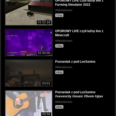
OPOROWY LIVE czyli luźny live z
Farming Simulator 2022
Widowiskowo
720p
01:52:18
OPOROWY LIVE czyli luźny live z
Minecraft
Widowiskowo
720p
02:00:00
Poznaniak z pod LosSantos
Widowiskowo
480p
03:01
Poznaniak z pod LosSantos
#sevencity #music #fivem #gtav
Widowiskowo
480p
00:58