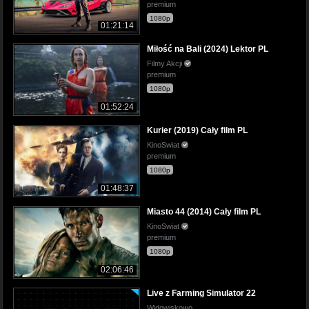
premium
1080p
01:21:14
Miłość na Bali (2024) Lektor PL
Filmy Akcji
premium
1080p
01:52:24
Kurier (2019) Cały film PL
KinoSwiat
premium
1080p
01:48:37
Miasto 44 (2014) Cały film PL
KinoSwiat
premium
1080p
02:06:46
Live z Farming Simulator 22
Widowiskowo