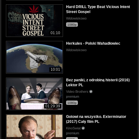
Hard DRILL Type Beat Vicious Intent
Street Gospel
Widowiskowo
1080p
01:10
Herkules - Polski Wahadłowiec
Widowiskowo
10:01
Bez paniki, z odrobiną histerii (2016)
Lektor PL
Video Brothers
premium
1080p
01:29:39
Gotowi na wszystko. Exterminator
(2017) Cały film PL
KinoSwiat
premium