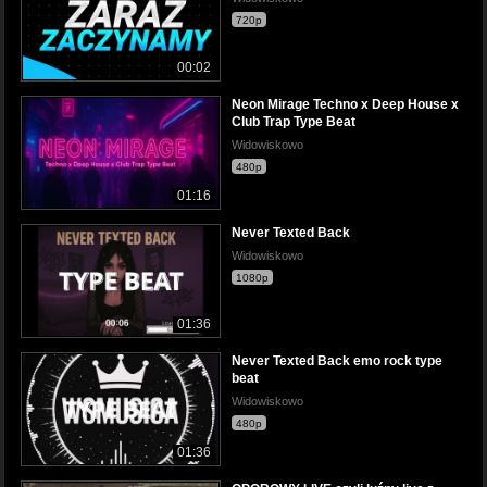
720p
00:02
Neon Mirage Techno x Deep House x
Club Trap Type Beat
Widowiskowo
480p
01:16
Never Texted Back
Widowiskowo
1080p
01:36
Never Texted Back emo rock type
beat
Widowiskowo
480p
01:36