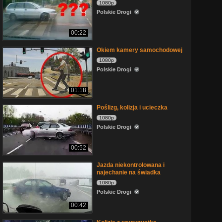
1080p
Polskie Drogi
00:22
Okiem kamery samochodowej
1080p
Polskie Drogi
01:18
Poślizg, kolizja i ucieczka
1080p
Polskie Drogi
00:52
Jazda niekontrolowana i
najechanie na świadka
1080p
Polskie Drogi
00:42