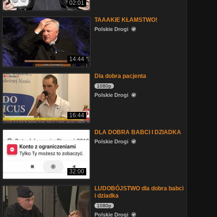
02:01
TAAAKIE KŁAMSTWO!
Polskie Drogi
14:44
Dla dobra pacjenta
1080p
Polskie Drogi
16:44
DLA DOBRA BABCI I DZIADKA
Polskie Drogi
32:00
LUDOBÓJSTWO dla dobra babci
i dziadka
1080p
Polskie Drogi