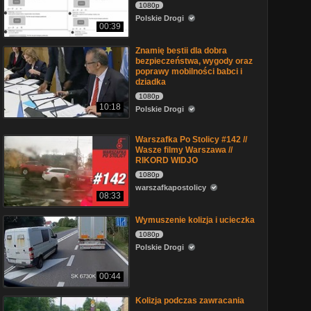
1080p
Polskie Drogi
00:39
Znamię bestii dla dobra
bezpieczeństwa, wygody oraz
poprawy mobilności babci i
dziadka
1080p
10:18
Polskie Drogi
Warszafka Po Stolicy #142 //
Wasze filmy Warszawa //
RIKORD WIDJO
1080p
warszafkapostolicy
08:33
Wymuszenie kolizja i ucieczka
1080p
Polskie Drogi
00:44
Kolizja podczas zawracania