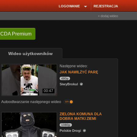
LOGOWANIE
REJESTRACJA
+ dodaj wideo
 CDA Premium
Wideo użytkowników
Następne wideo:
JAK NAWILŻYĆ PARĘ
480p
SiwyBrokul
00:47
Autoodtwarzanie następnego wideo
on
ZIELONA KOMUNA DLA
DOBRA MATKI ZIEMI
1080p
Polskie Drogi