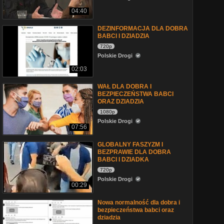
04:40
DEZINFORMACJA DLA DOBRA
BABCI I DZIADZIA
720p
Polskie Drogi
02:03
WAŁ DLA DOBRA I
BEZPIECZEŃSTWA BABCI
ORAZ DZIADZIA
1080p
Polskie Drogi
07:56
GLOBALNY FASZYZM I
BEZPRAWIE DLA DOBRA
BABCI I DZIADKA
720p
Polskie Drogi
00:29
Nowa normalność dla dobra i
bezpieczeństwa babci oraz
dziadzia