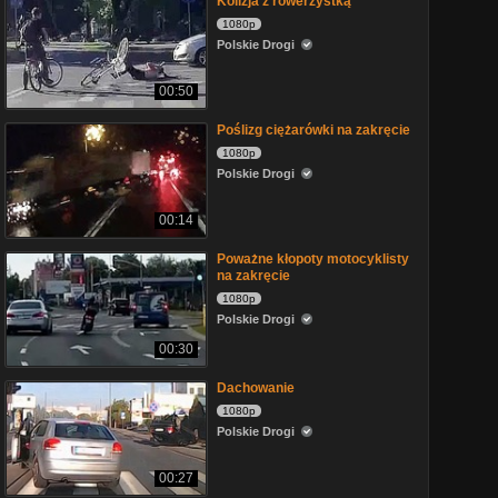
Kolizja z rowerzystką
1080p
Polskie Drogi
00:50
Poślizg ciężarówki na zakręcie
1080p
Polskie Drogi
00:14
Poważne kłopoty motocyklisty
na zakręcie
1080p
Polskie Drogi
00:30
Dachowanie
1080p
Polskie Drogi
00:27