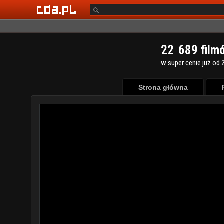
2
2
6
8
9
film
w super cenie już od 2
Strona główna