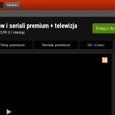
ów i seriali premium + telewizja
Dołącz
do
3,99 zł / miesiąc
Filmy premium
Seriale premium
Dla dzieci