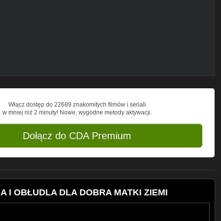
ndex1
07520000&type3
Włącz dostęp do 22689 znakomitych filmów i seriali
w mniej niż 2 minuty! Nowe, wygodne metody aktywacji.
Dołącz do CDA Premium
A I OBŁUDLA DLA DOBRA MATKI ZIEMI