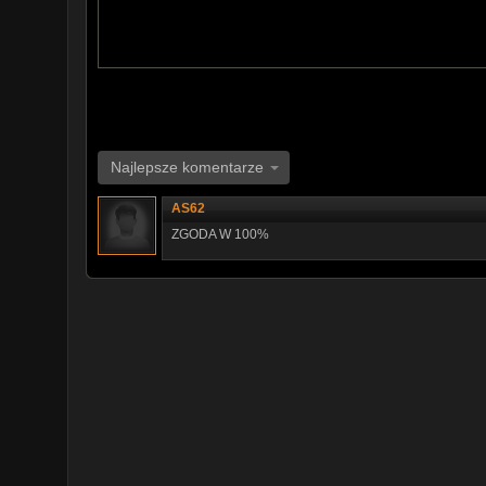
Najlepsze komentarze
AS62
ZGODA W 100%