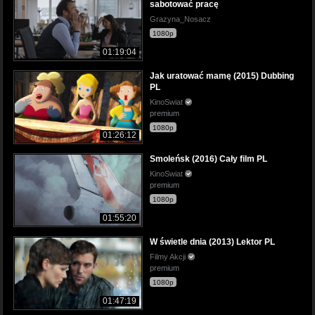
sabotować pracę
Grazyna_Nosacz
1080p
01:19:04
Jak uratować mamę (2015) Dubbing
PL
KinoSwiat
premium
1080p
01:26:12
Smoleńsk (2016) Cały film PL
KinoSwiat
premium
1080p
01:55:20
W świetle dnia (2013) Lektor PL
Filmy Akcji
premium
1080p
01:47:19