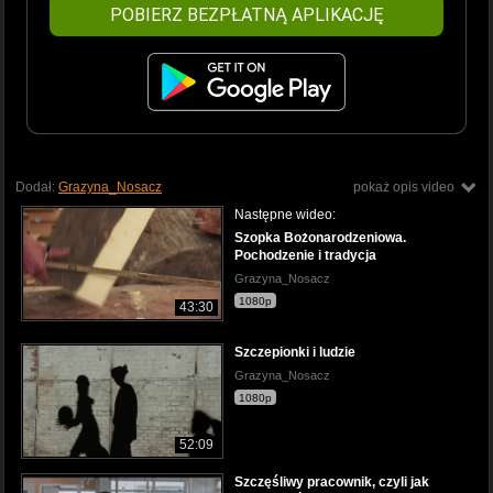
POBIERZ BEZPŁATNĄ APLIKACJĘ
Dodał:
Grazyna_Nosacz
pokaż opis video
Następne wideo:
Szopka Bożonarodzeniowa.
Pochodzenie i tradycja
Grazyna_Nosacz
1080p
43:30
Szczepionki i ludzie
Grazyna_Nosacz
1080p
52:09
Szczęśliwy pracownik, czyli jak