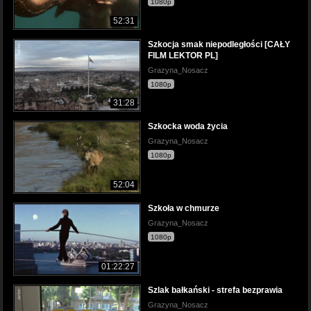
1080p
52:31
Szkocja smak niepodległości [CAŁY
FILM LEKTOR PL]
Grazyna_Nosacz
1080p
31:28
Szkocka woda życia
Grazyna_Nosacz
1080p
52:04
Szkoła w chmurze
Grazyna_Nosacz
1080p
01:22:27
Szlak bałkański - strefa bezprawia
Grazyna_Nosacz