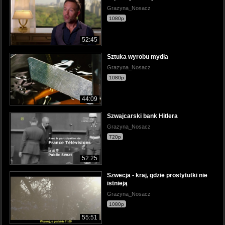
Grazyna_Nosacz
1080p
52:45
Sztuka wyrobu mydła
Grazyna_Nosacz
1080p
44:09
Szwajcarski bank Hitlera
Grazyna_Nosacz
720p
52:25
Szwecja - kraj, gdzie prostytutki nie
istnieją
Grazyna_Nosacz
1080p
55:51