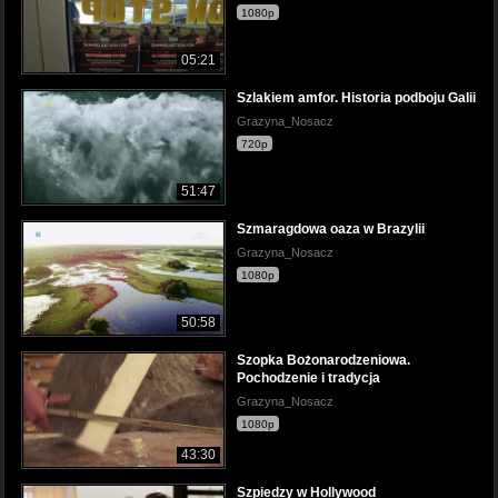
1080p
05:21
Szlakiem amfor. Historia podboju Galii
Grazyna_Nosacz
720p
51:47
Szmaragdowa oaza w Brazylii
Grazyna_Nosacz
1080p
50:58
Szopka Bożonarodzeniowa.
Pochodzenie i tradycja
Grazyna_Nosacz
1080p
43:30
Szpiedzy w Hollywood