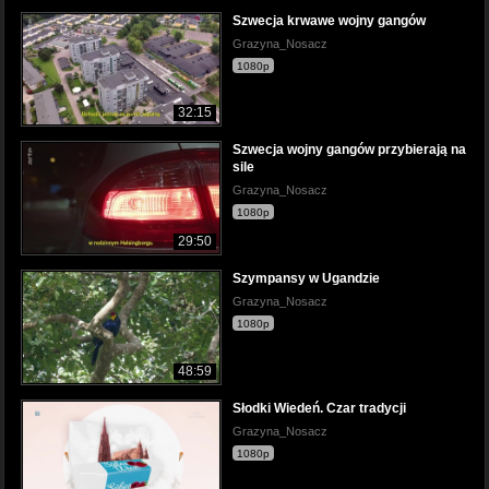
Szwecja krwawe wojny gangów
Grazyna_Nosacz
1080p
32:15
Szwecja wojny gangów przybierają na
sile
Grazyna_Nosacz
1080p
29:50
Szympansy w Ugandzie
Grazyna_Nosacz
1080p
48:59
Słodki Wiedeń. Czar tradycji
Grazyna_Nosacz
1080p