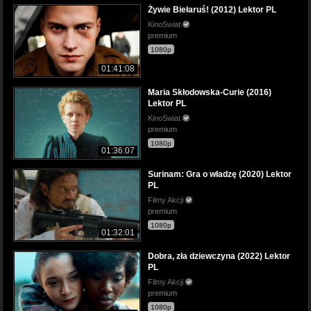
Żywie Biełaruś! (2012) Lektor PL
KinoSwiat
premium
1080p
01:41:08
Maria Skłodowska-Curie (2016)
Lektor PL
KinoSwiat
premium
1080p
01:36:07
Surinam: Gra o władzę (2020) Lektor
PL
Filmy Akcji
premium
1080p
01:32:01
Dobra, zła dziewczyna (2022) Lektor
PL
Filmy Akcji
premium
1080p