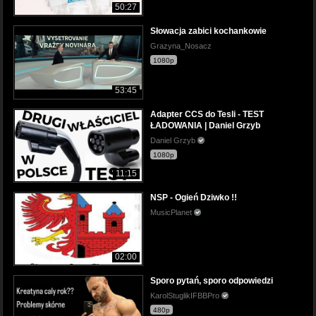
50:27
Słowacja zabici kochankowie
Grazyna_Nosacz
1080p
53:45
Adapter CCS do Tesli - TEST
ŁADOWANIA | Daniel Grzyb
Daniel Grzyb
1080p
11:15
NSP - Ogień Dziwko !!
MusicPlanet
02:00
Sporo pytań, sporo odpowiedzi
KarolStuglikIFBBPro
480p