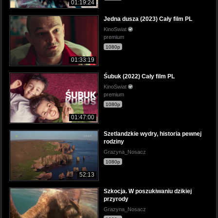
01:19:24
Jedna dusza (2023) Cały film PL
KinoSwiat
premium
1080p
01:33:19
Śubuk (2022) Cały film PL
KinoSwiat
premium
1080p
01:47:00
Szetlandzkie wydry, historia pewnej
rodziny
Grazyna_Nosacz
1080p
52:13
Szkocja. W poszukiwaniu dzikiej
przyrody
Grazyna_Nosacz