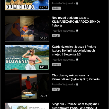
Podróże Wojownika
27:11
1080p
Noc przed atakiem szczytu
KILIMANDŻARO (BARDZO ZIMNO)
#shorts
Podróże Wojownika
480p
00:26
Każdy dzień jest lepszy ! Piękne
jezioro Bohinj i więcej pięknych
miejsc ! Słowenia 3/3
Podróże Wojownika
1080p
14:52
Choroba wysokościowa na
Kilimandżaro (było ciężko) #shorts
Podróże Wojownika
480p
00:26
Singapur - Pokaże wam to piękne i
niesamowita PAŃSTWO-MIASTO !