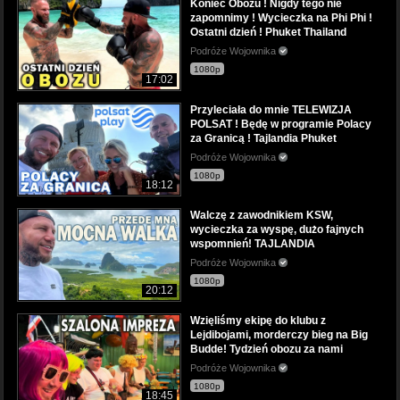
Koniec Obozu ! Nigdy tego nie
zapomnimy ! Wycieczka na Phi Phi !
Ostatni dzień ! Phuket Thailand
Podróże Wojownika
1080p
17:02
Przyleciała do mnie TELEWIZJA
POLSAT ! Będę w programie Polacy
za Granicą ! Tajlandia Phuket
Podróże Wojownika
1080p
18:12
Walczę z zawodnikiem KSW,
wycieczka za wyspę, dużo fajnych
wspomnień! TAJLANDIA
Podróże Wojownika
1080p
20:12
Wzięliśmy ekipę do klubu z
Lejdibojami, morderczy bieg na Big
Budde! Tydzień obozu za nami
Podróże Wojownika
1080p
18:45