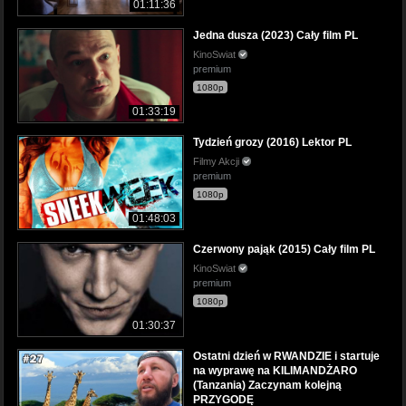
01:11:36
Jedna dusza (2023) Cały film PL
KinoSwiat
premium
1080p
01:33:19
Tydzień grozy (2016) Lektor PL
Filmy Akcji
premium
1080p
01:48:03
Czerwony pająk (2015) Cały film PL
KinoSwiat
premium
1080p
01:30:37
Ostatni dzień w RWANDZIE i startuje
na wyprawę na KILIMANDŻARO
(Tanzania) Zaczynam kolejną
PRZYGODĘ