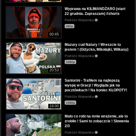
Wyprawa na KILIMANDŻARO (start
22 grudnia. Zapraszam) #shorts
Podróże Wojownika
480p
00:45
Mazury cud Natury ! Wreszcie tu
jestem ! (Giżycko, Mikołajki, Wilkasy)
Podróże Wojownika
1080p
20:53
Santorini - Trafiłem na najlepszą
wyspę w Gracji ! Wygląda jak na
pocztówkach ! Na koniec KŁOPOTY!
Podróże Wojownika
1080p
18:00
Mało co robi na mnie wrażenie, ale to
zrobiło ! Sami to zobaczcie ! Słowenia
2/3
Podróże Wojownika