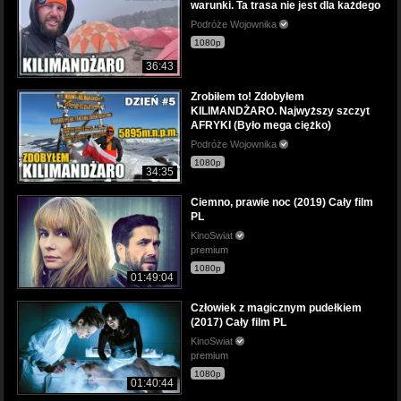
warunki. Ta trasa nie jest dla każdego
Podróże Wojownika
1080p
36:43
Zrobiłem to! Zdobyłem
KILIMANDŻARO. Najwyższy szczyt
AFRYKI (Było mega ciężko)
Podróże Wojownika
1080p
34:35
Ciemno, prawie noc (2019) Cały film
PL
KinoSwiat
premium
1080p
01:49:04
Człowiek z magicznym pudełkiem
(2017) Cały film PL
KinoSwiat
premium
1080p
01:40:44