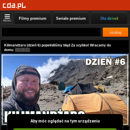
Filmy premium
Seriale premium
Dla dzieci
MENU
szukaj
Kilimandżaro (dzień 6) popełniliśmy błąd Za szybko! Wracamy do
domu
00:29:11
Aby móc oglądać na tym urządzeniu