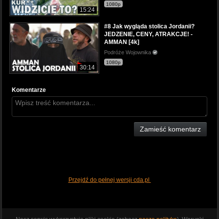
1080p
15:24
#8 Jak wygląda stolica Jordanii?
JEDZENIE, CENY, ATRAKCJE! -
AMMAN [4k]
Podróże Wojownika
1080p
30:14
Komentarze
Zamieść komentarz
Przejdź do pełnej wersji cda.pl