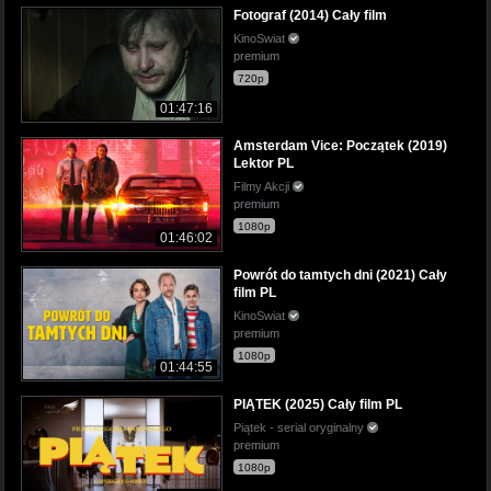
Fotograf (2014) Cały film
KinoSwiat
premium
720p
01:47:16
Amsterdam Vice: Początek (2019)
Lektor PL
Filmy Akcji
premium
1080p
01:46:02
Powrót do tamtych dni (2021) Cały
film PL
KinoSwiat
premium
1080p
01:44:55
PIĄTEK (2025) Cały film PL
Piątek - serial oryginalny
premium
1080p