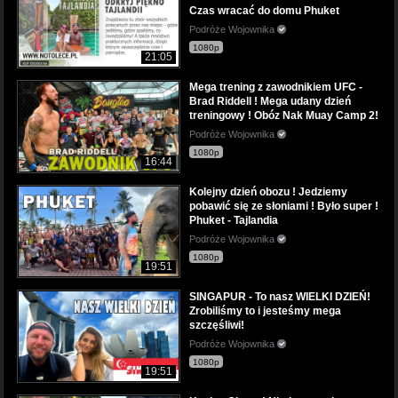
Czas wracać do domu Phuket
Podróże Wojownika
1080p
21:05
Mega trening z zawodnikiem UFC -
Brad Riddell ! Mega udany dzień
treningowy ! Obóz Nak Muay Camp 2!
Podróże Wojownika
1080p
16:44
Kolejny dzień obozu ! Jedziemy
pobawić się ze słoniami ! Było super !
Phuket - Tajlandia
Podróże Wojownika
1080p
19:51
SINGAPUR - To nasz WIELKI DZIEŃ!
Zrobiliśmy to i jesteśmy mega
szczęśliwi!
Podróże Wojownika
1080p
19:51