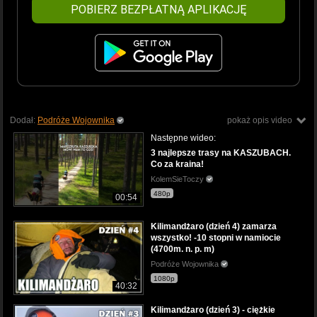
POBIERZ BEZPŁATNĄ APLIKACJĘ
Dodał:
Podróże Wojownika
pokaż opis video
Następne wideo:
3 najlepsze trasy na KASZUBACH.
Co za kraina!
KolemSieToczy
480p
00:54
Kilimandżaro (dzień 4) zamarza
wszystko! -10 stopni w namiocie
(4700m. n. p. m)
Podróże Wojownika
1080p
40:32
Kilimandżaro (dzień 3) - ciężkie