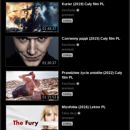
Kurier (2019) Cały film PL
KinoSwiat
premium
1080p
01:48:37
Czerwony pająk (2015) Cały film PL
KinoSwiat
premium
1080p
01:30:37
Prawdziwe życie aniołów (2022) Cały
film PL
KinoSwiat
premium
1080p
01:15:53
Mizofobia (2016) Lektor PL
Filmy Akcji
premium
1080p