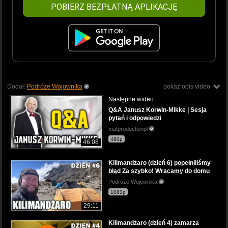
POBIERZ BEZPŁATNĄ APLIKACJĘ
Dodał:
Podróże Wojownika
pokaż opis video
Następne wideo:
Q&A Janusz Korwin-Mikke | Sesja
pytań i odpowiedzi
matproductionpl
480p
46:08
Kilimandżaro (dzień 6) popełniliśmy
błąd Za szybko! Wracamy do domu
Podróże Wojownika
1080p
29:11
Kilimandżaro (dzień 4) zamarza