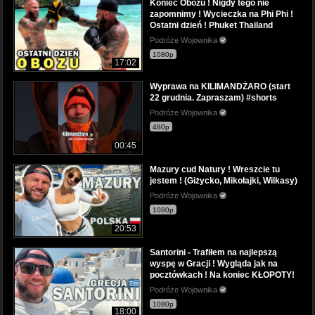
Koniec Obozu ! Nigdy tego nie
zapomnimy ! Wycieczka na Phi Phi !
Ostatni dzień ! Phuket Thailand
Podróże Wojownika
1080p
17:02
Wyprawa na KILIMANDŻARO (start
22 grudnia. Zapraszam) #shorts
Podróże Wojownika
480p
00:45
Mazury cud Natury ! Wreszcie tu
jestem ! (Giżycko, Mikołajki, Wilkasy)
Podróże Wojownika
1080p
20:53
Santorini - Trafiłem na najlepszą
wyspę w Gracji ! Wygląda jak na
pocztówkach ! Na koniec KŁOPOTY!
Podróże Wojownika
1080p
18:00