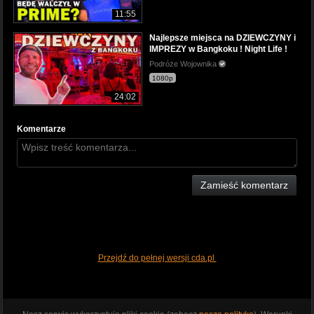
11:55
Najlepsze miejsca na DZIEWCZYNY i
IMPREZY w Bangkoku ! Night Life !
Podróże Wojownika
1080p
24:02
Komentarze
Zamieść komentarz
Przejdź do pełnej wersji cda.pl