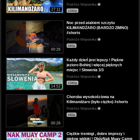
Podróże Wojownika
27:11
1080p
Noc przed atakiem szczytu
KILIMANDŻARO (BARDZO ZIMNO)
#shorts
Podróże Wojownika
480p
00:26
Każdy dzień jest lepszy ! Piękne
jezioro Bohinj i więcej pięknych
miejsc ! Słowenia 3/3
Podróże Wojownika
1080p
14:52
Choroba wysokościowa na
Kilimandżaro (było ciężko) #shorts
Podróże Wojownika
480p
00:26
Ciężkie treningi , dobre imprezy i
piękne widoki ! ObózNak Muay Camp