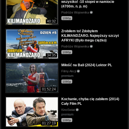
wszystko! -10 stopni w namiocie
(4700m. n. p. m)
Podróże Wojownika
1080p
40:32
Zrobiłem to! Zdobyłem
KILIMANDŻARO. Najwyższy szczyt
AFRYKI (Było mega ciężko)
Podróże Wojownika
1080p
34:35
Miłość na Bali (2024) Lektor PL
Filmy Akcji
premium
1080p
01:52:24
Kochanie, chyba cię zabiłem (2014)
Cały Film PL
KinoSwiat
premium
1080p
01:27:19