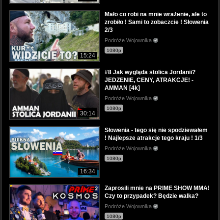
Mało co robi na mnie wrażenie, ale to
zrobiło ! Sami to zobaczcie ! Słowenia
2/3
Podróże Wojownika
1080p
15:24
#8 Jak wygląda stolica Jordanii?
JEDZENIE, CENY, ATRAKCJE! -
AMMAN [4k]
Podróże Wojownika
1080p
30:14
Słowenia - tego się nie spodziewałem
! Najlepsze atrakcje tego kraju ! 1/3
Podróże Wojownika
1080p
16:34
Zaprosili mnie na PRIME SHOW MMA!
Czy to przypadek? Będzie walka?
Podróże Wojownika
1080p