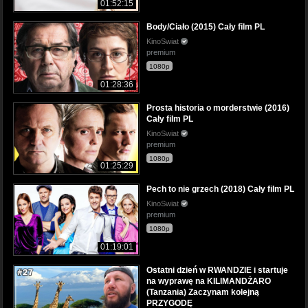
01:52:15
Body/Ciało (2015) Cały film PL
KinoSwiat
premium
1080p
01:28:36
Prosta historia o morderstwie (2016)
Cały film PL
KinoSwiat
premium
1080p
01:25:29
Pech to nie grzech (2018) Cały film PL
KinoSwiat
premium
1080p
01:19:01
Ostatni dzień w RWANDZIE i startuje
na wyprawę na KILIMANDŻARO
(Tanzania) Zaczynam kolejną
PRZYGODĘ