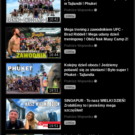
w Tajlandii ! Phuket
Podróże Wojownika
1080p
16:42
Mega trening z zawodnikiem UFC -
Brad Riddell ! Mega udany dzień
treningowy ! Obóz Nak Muay Camp 2!
Podróże Wojownika
1080p
16:44
Kolejny dzień obozu ! Jedziemy
pobawić się ze słoniami ! Było super !
Phuket - Tajlandia
Podróże Wojownika
1080p
19:51
SINGAPUR - To nasz WIELKI DZIEŃ!
Zrobiliśmy to i jesteśmy mega
szczęśliwi!
Podróże Wojownika
1080p
19:51