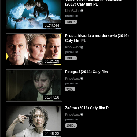
(2017) Cały film PL
KinoSwiat
premium
1080p
01:40:44
Prosta historia o morderstwie (2016)
Cały film PL
KinoSwiat
premium
1080p
01:25:29
Fotograf (2014) Cały film
KinoSwiat
premium
720p
01:47:16
Zaćma (2016) Cały film PL
KinoSwiat
premium
1080p
01:49:33