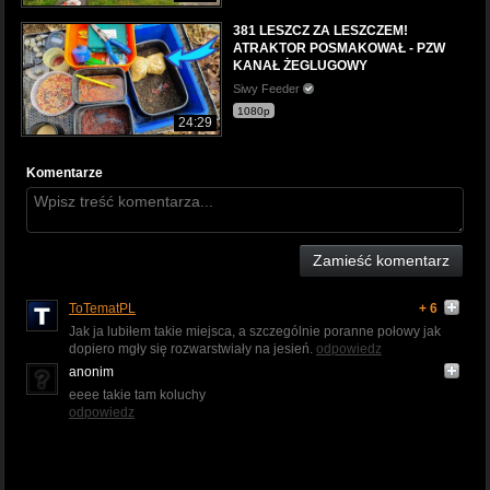
381 LESZCZ ZA LESZCZEM!
ATRAKTOR POSMAKOWAŁ - PZW
KANAŁ ŻEGLUGOWY
Siwy Feeder
1080p
24:29
Komentarze
Zamieść komentarz
ToTematPL
+ 6
Jak ja lubiłem takie miejsca, a szczególnie poranne połowy jak
dopiero mgły się rozwarstwiały na jesień.
odpowiedz
anonim
eeee takie tam koluchy
odpowiedz