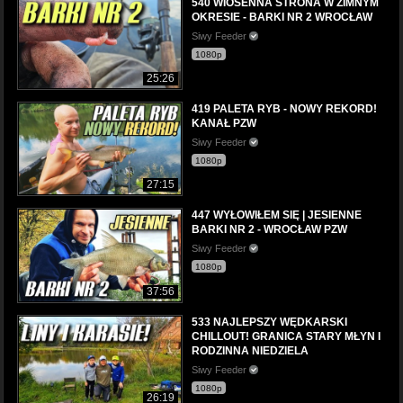
540 WIOSENNA STRONA W ZIMNYM
OKRESIE - BARKI NR 2 WROCŁAW
Siwy Feeder
1080p
25:26
419 PALETA RYB - NOWY REKORD!
KANAŁ PZW
Siwy Feeder
1080p
27:15
447 WYŁOWIŁEM SIĘ | JESIENNE
BARKI NR 2 - WROCŁAW PZW
Siwy Feeder
1080p
37:56
533 NAJLEPSZY WĘDKARSKI
CHILLOUT! GRANICA STARY MŁYN I
RODZINNA NIEDZIELA
Siwy Feeder
1080p
26:19