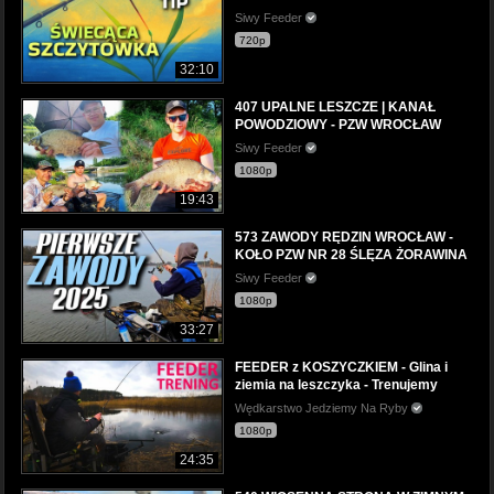
Siwy Feeder
720p
32:10
407 UPALNE LESZCZE | KANAŁ
POWODZIOWY - PZW WROCŁAW
Siwy Feeder
1080p
19:43
573 ZAWODY RĘDZIN WROCŁAW -
KOŁO PZW NR 28 ŚLĘZA ŻORAWINA
Siwy Feeder
1080p
33:27
FEEDER z KOSZYCZKIEM - Glina i
ziemia na leszczyka - Trenujemy
Wędkarstwo Jedziemy Na Ryby
1080p
24:35