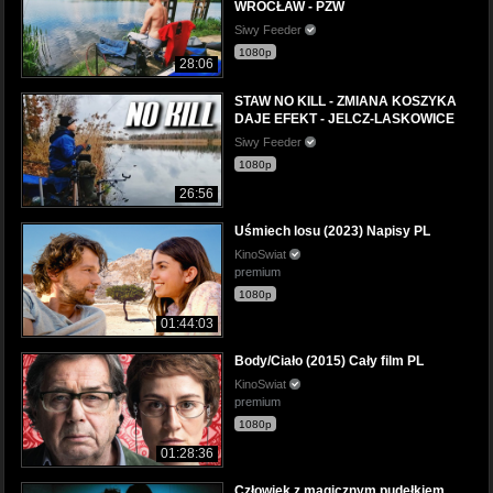
WROCŁAW - PZW
Siwy Feeder
1080p
28:06
STAW NO KILL - ZMIANA KOSZYKA
DAJE EFEKT - JELCZ-LASKOWICE
Siwy Feeder
1080p
26:56
Uśmiech losu (2023) Napisy PL
KinoSwiat
premium
1080p
01:44:03
Body/Ciało (2015) Cały film PL
KinoSwiat
premium
1080p
01:28:36
Człowiek z magicznym pudełkiem