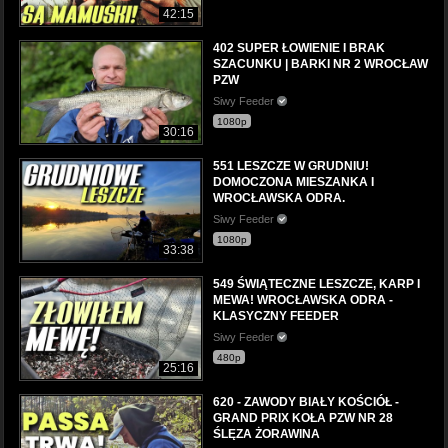
42:15
402 SUPER ŁOWIENIE I BRAK
SZACUNKU | BARKI NR 2 WROCŁAW
PZW
Siwy Feeder
1080p
30:16
551 LESZCZE W GRUDNIU!
DOMOCZONA MIESZANKA I
WROCŁAWSKA ODRA.
Siwy Feeder
1080p
33:38
549 ŚWIĄTECZNE LESZCZE, KARP I
MEWA! WROCŁAWSKA ODRA -
KLASYCZNY FEEDER
Siwy Feeder
480p
25:16
620 - ZAWODY BIAŁY KOŚCIÓŁ -
GRAND PRIX KOŁA PZW NR 28
ŚLĘZA ŻORAWINA