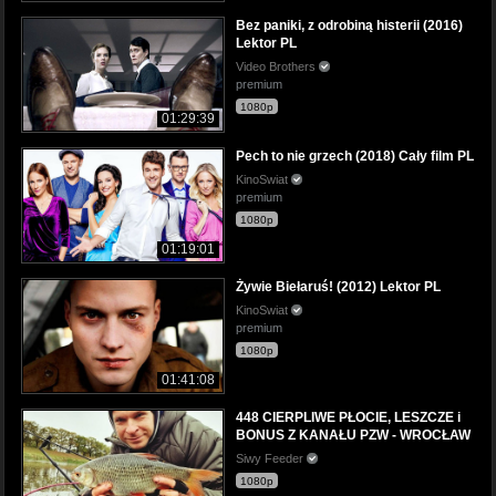
Bez paniki, z odrobiną histerii (2016)
Lektor PL
Video Brothers
premium
1080p
01:29:39
Pech to nie grzech (2018) Cały film PL
KinoSwiat
premium
1080p
01:19:01
Żywie Biełaruś! (2012) Lektor PL
KinoSwiat
premium
1080p
01:41:08
448 CIERPLIWE PŁOCIE, LESZCZE i
BONUS Z KANAŁU PZW - WROCŁAW
Siwy Feeder
1080p