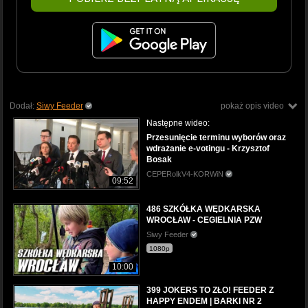
Dodał:
Siwy Feeder
pokaż opis video
Następne wideo:
Przesunięcie terminu wyborów oraz
wdrażanie e-votingu - Krzysztof
Bosak
CEPERolkV4-KORWiN
09:52
486 SZKÓŁKA WĘDKARSKA
WROCŁAW - CEGIELNIA PZW
Siwy Feeder
1080p
10:00
399 JOKERS TO ZŁO! FEEDER Z
HAPPY ENDEM | BARKI NR 2