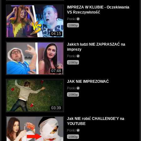
IMPREZA W KLUBIE - Oczekiwania
VS Rzeczywistość
Ponki
1080p
04:15
Jakich ludzi NIE ZAPRASZAĆ na
imprezy
Ponki
1080p
07:48
JAK NIE IMPREZOWAĆ
Ponki
1080p
03:39
Jak NIE robić CHALLENGE'Y na
YOUTUBE
Ponki
1080p