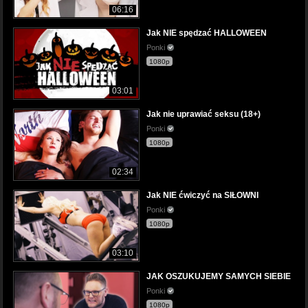
06:16
Jak NIE spędzać HALLOWEEN
Ponki
1080p
03:01
Jak nie uprawiać seksu (18+)
Ponki
1080p
02:34
Jak NIE ćwiczyć na SIŁOWNI
Ponki
1080p
03:10
JAK OSZUKUJEMY SAMYCH SIEBIE
Ponki
1080p