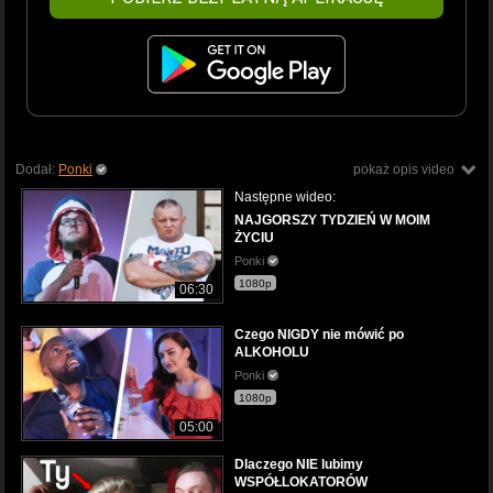
Dodał:
Ponki
pokaż opis video
Następne wideo:
NAJGORSZY TYDZIEŃ W MOIM
ŻYCIU
Ponki
1080p
06:30
Czego NIGDY nie mówić po
ALKOHOLU
Ponki
1080p
05:00
Dlaczego NIE lubimy
WSPÓŁLOKATORÓW