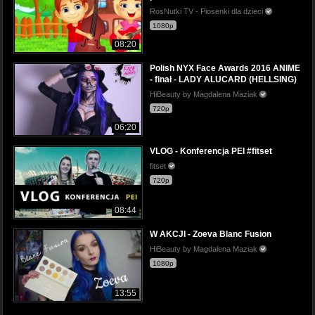
RosNutki TV - Piosenki dla dzieci
1080p
08:20
Polish NYX Face Awards 2016 ANIME
- finał - LADY ALUCARD (HELLSING)
HiBeauty by Magdalena Maziak
720p
06:20
VLOG - Konferencja PEI #fitset
fitset
720p
08:44
W AKCJI - Zoeva Blanc Fusion
HiBeauty by Magdalena Maziak
1080p
13:55