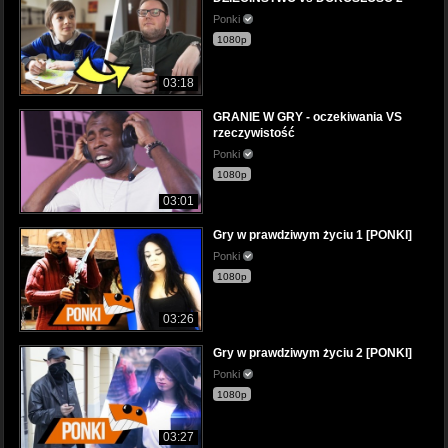
Ponki
1080p
03:18
GRANIE W GRY - oczekiwania VS
rzeczywistość
Ponki
1080p
03:01
Gry w prawdziwym życiu 1 [PONKI]
Ponki
1080p
03:26
Gry w prawdziwym życiu 2 [PONKI]
Ponki
1080p
03:27