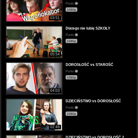
Ponki
1080p
03:51
Dlatego nie lubię SZKOŁY
Ponki
1080p
05:54
DOROSŁOŚĆ vs STAROŚĆ
Ponki
1080p
04:03
DZIECIŃSTWO vs DOROSŁOŚĆ
Ponki
1080p
02:49
DZIECIŃSTWO vs DOROSŁOŚĆ 2