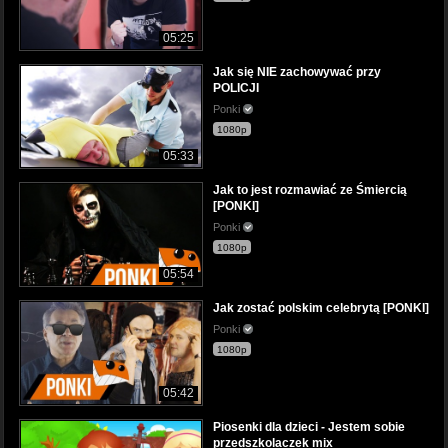
05:25
Jak się NIE zachowywać przy
POLICJI
Ponki
1080p
05:33
Jak to jest rozmawiać ze Śmiercią
[PONKI]
Ponki
1080p
05:54
Jak zostać polskim celebrytą [PONKI]
Ponki
1080p
05:42
Piosenki dla dzieci - Jestem sobie
przedszkolaczek mix