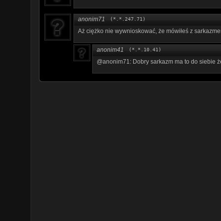
anonim71
(*.*.247.71)
Aż ciężko nie wywnioskować, że mówiłeś z sarkazm
anonim41
(*.*.10.41)
@anonim71: Dobry sarkazm ma to do siebie że 