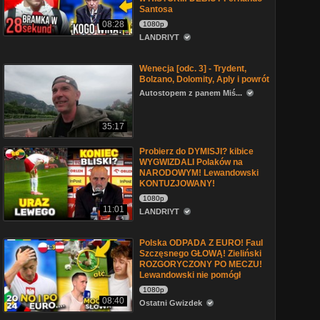
Santosa
08:28
1080p
LANDRIYT
Wenecja [odc. 3] - Trydent,
Bolzano, Dolomity, Aply i powrót
Autostopem z panem Miś...
35:17
Probierz do DYMISJI? kibice
WYGWIZDALI Polaków na
NARODOWYM! Lewandowski
KONTUZJOWANY!
1080p
11:01
LANDRIYT
Polska ODPADA Z EURO! Faul
Szczęsnego GŁOWĄ! Zieliński
ROZGORYCZONY PO MECZU!
Lewandowski nie pomógł
1080p
08:40
Ostatni Gwizdek