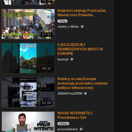
06:39
Imigranci atakują Francuzów,
Niemki oraz Polaków.
720p
Jeden z Wielu
07:42
5 NAJCZĘŚCIEJ
ODWIEDZANYCH MIAST W
EUROPIE
kaxeryt
00:32
Rolnicy w całej Europie
protestują przeciwko szalonej
polityce klimatycznej
ZMIANYnaZIEMI
01:00
MAGIA INTERNETU |
Poszukiwacz 524
1080p
poszukiwacz