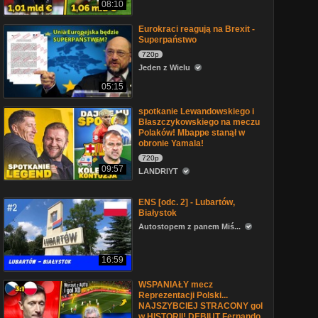
08:10
Eurokraci reagują na Brexit -
Superpaństwo
720p
Jeden z Wielu
05:15
spotkanie Lewandowskiego i
Błaszczykowskiego na meczu
Polaków! Mbappe stanął w
obronie Yamala!
720p
09:57
LANDRIYT
ENS [odc. 2] - Lubartów,
Białystok
Autostopem z panem Miś...
16:59
WSPANIAŁY mecz
Reprezentacji Polski...
NAJSZYBCIEJ STRACONY gol
w HISTORII! DEBIUT Fernando