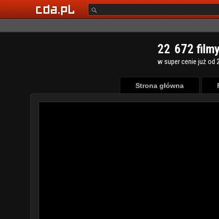
2
2
6
7
2
film
w super cenie już od 2
Strona główna