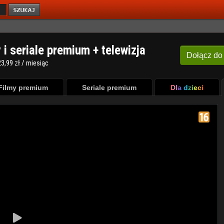
y i seriale premium + telewizja
Dołącz
do
3,99 zł / miesiąc
Filmy premium
Seriale premium
Dla dzieci