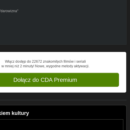
 "darowizna"
ooku
Włącz dostęp do 22672 znakomitych filmów i seriali
w mniej niż 2 minuty! Nowe, wygodne metody aktywacji.
Dołącz do CDA Premium
iem kultury