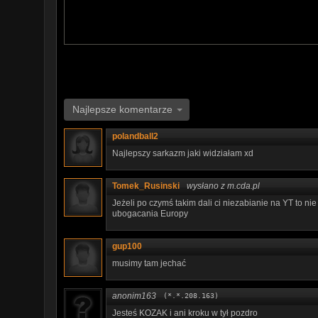
Najlepsze komentarze
polandball2
Najlepszy sarkazm jaki widziałam xd
Tomek_Rusinski
wysłano z m.cda.pl
Jeżeli po czymś takim dali ci niezabianie na YT to ni
ubogacania Europy
gup100
musimy tam jechać
anonim163
(*.*.208.163)
Jesteś KOZAK i ani kroku w tył pozdro