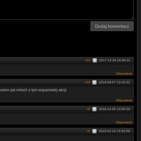
Dodaj komentarz
+14
2017-12-18 16:49:11
Odpowiedz
+10
2018-08-07 13:32:31
e wiem jak mówić o tym wspaniwłej akcji
Odpowiedz
+6
2018-12-26 13:00:24
Odpowiedz
+5
2018-02-14 15:04:58