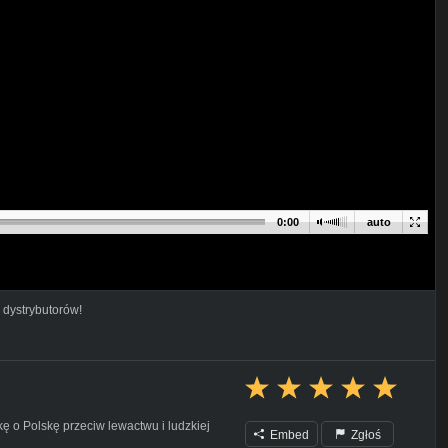
0:00
auto
 dystrybutorów!
 o Polskę przeciw lewactwu i ludzkiej
Embed
Zgłoś