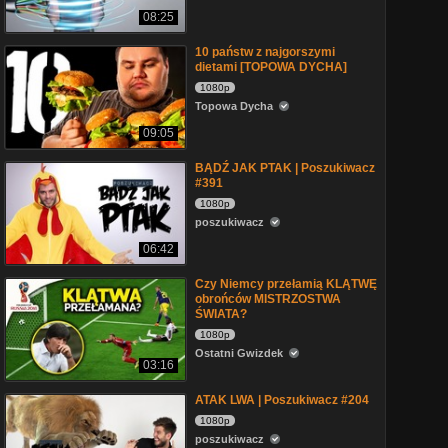
08:25
10 państw z najgorszymi
dietami [TOPOWA DYCHA]
1080p
Topowa Dycha
09:05
BĄDŹ JAK PTAK | Poszukiwacz
#391
1080p
poszukiwacz
06:42
Czy Niemcy przełamią KLĄTWĘ
obrońców MISTRZOSTWA
ŚWIATA?
1080p
Ostatni Gwizdek
03:16
ATAK LWA | Poszukiwacz #204
1080p
poszukiwacz