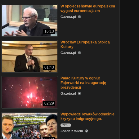
W społeczeństwie europejskim
wygasł euroentuzjazm
Gazeta.pl
16:13
Wrocław Europejską Stolicą
Kultury
Gazeta.pl
01:43
Pałac Kultury w ogniu!
Fajerwerki na inaugurację
prezydencji
Gazeta.pl
02:29
Wypowiedzi lewaków odnośnie
kryzysu imigracyjnego.
720p
Jeden z Wielu