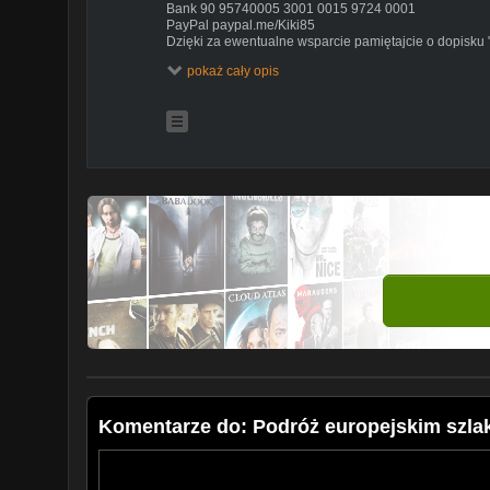
Bank 90 95740005 3001 0015 9724 0001
PayPal paypal.me/Kiki85
Dzięki za ewentualne wsparcie pamiętajcie o dopisku
Zapraszam też do polubienia mojego konta na Faceb
pokaż cały opis
https://www.facebook.com/KikizPL/
Komentarze do: Podróż europejskim szlak