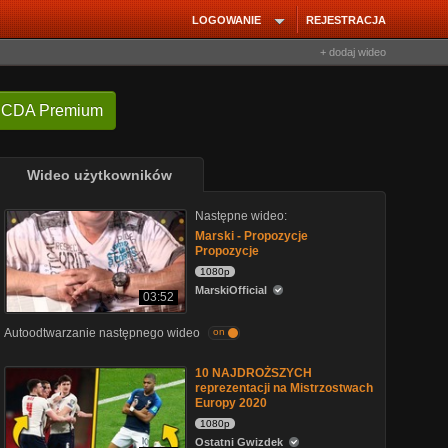
LOGOWANIE
REJESTRACJA
+ dodaj wideo
 CDA Premium
Wideo użytkowników
Następne wideo:
Marski - Propozycje
Propozycje
1080p
MarskiOfficial
03:52
Autoodtwarzanie następnego wideo
on
10 NAJDROŻSZYCH
reprezentacji na Mistrzostwach
Europy 2020
1080p
Ostatni Gwizdek