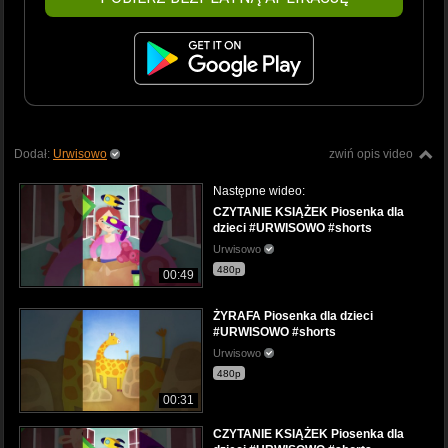
Dodał:
Urwisowo
zwiń opis video
Następne wideo:
CZYTANIE KSIĄŻEK Piosenka dla
dzieci #URWISOWO #shorts
Urwisowo
480p
00:49
ŻYRAFA Piosenka dla dzieci
#URWISOWO #shorts
Urwisowo
480p
00:31
CZYTANIE KSIĄŻEK Piosenka dla