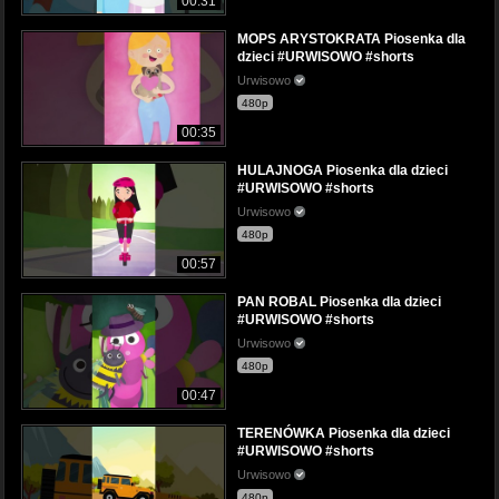
00:31
MOPS ARYSTOKRATA Piosenka dla
dzieci #URWISOWO #shorts
Urwisowo
480p
00:35
HULAJNOGA Piosenka dla dzieci
#URWISOWO #shorts
Urwisowo
480p
00:57
PAN ROBAL Piosenka dla dzieci
#URWISOWO #shorts
Urwisowo
480p
00:47
TERENÓWKA Piosenka dla dzieci
#URWISOWO #shorts
Urwisowo
480p