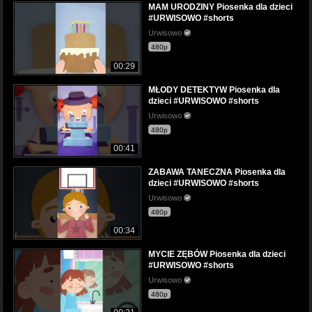
MAM URODZINY Piosenka dla dzieci
#URWISOWO #shorts
Urwisowo
480p
00:29
MŁODY DETEKTYW Piosenka dla
dzieci #URWISOWO #shorts
Urwisowo
480p
00:41
ZABAWA TANECZNA Piosenka dla
dzieci #URWISOWO #shorts
Urwisowo
480p
00:34
MYCIE ZĘBÓW Piosenka dla dzieci
#URWISOWO #shorts
Urwisowo
480p