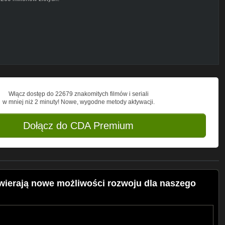
aBieżąco
 godzin:*
odu Saskiego
gelbergu
Włącz dostęp do 22679 znakomitych filmów i seriali
w mniej niż 2 minuty! Nowe, wygodne metody aktywacji.
 świętami w roli głównej!
Dołącz do CDA Premium
wierają nowe możliwości rozwoju dla naszego