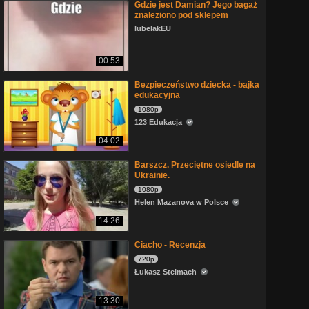
Gdzie jest Damian? Jego bagaż
znaleziono pod sklepem
lubelakEU
00:53
Bezpieczeństwo dziecka - bajka
edukacyjna
1080p
123 Edukacja
04:02
Barszcz. Przeciętne osiedle na
Ukrainie.
1080p
Helen Mazanova w Polsce
14:26
Ciacho - Recenzja
720p
Łukasz Stelmach
13:30