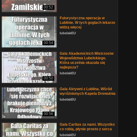
00:52
Futurystyczna operacja w
Lublinie. W tych goglach lekarze
widzą więcej
lubelakEU
00:54
Gala Akademickich Mistrzostw
Województwa Lubelskiego.
Która uczelnia okazała się
najlepsza?
lubelakEU
00:50
Gala Aktywni z Lublina. Wśród
wyróżnionych Kapela Drewutnia
lubelakEU
00:56
Gala Caritas za nami. Wszystko
co robią, płynie prosto z serca
lubelakEU