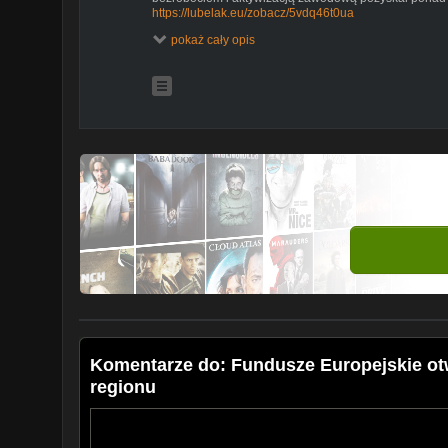
https://lubelak.eu/zobacz/5vdq46t0ua
#Lublin247 #Lublin112 #lublin24 #LublinInfo #BądźN
pokaż cały opis
*Playlista newsów z tego miesiąca:*
https://www.youtube.com/@lubelakeu/playlists
*Pozostałe wiadomości z Lubelszczyzny z ostatnich 48
Wystawa Mariusza Wideryńskiego na ogrodzeniu Ogr
https://lubelak.eu/shorts/RtxZN6Y_cbA
Powrót Kamila Stocha, Puchar Świata tym razem w En
https://lubelak.eu/shorts/95GAboCf4Sc
Świdnik: Zrób coś dobrego i odbierz kalendarz
https://lubelak.eu/shorts/AKNUfXxQLRQ
Coraz bliżej święta... Sprawdź się w quizie z filmów ze
https://lubelak.eu/shorts/d6zsO0YKmcY
Chełm: Oszukana na BLIK-a
https://lubelak.eu/shorts/mCgVFe4B8yY
Wydarzenia sportowe w Lubelskiem: 16-18 grudnia
https://lubelak.eu/shorts/I6Vp-F1hhE8
Świdnik: Jechał, lecz nie powinien
https://lubelak.eu/shorts/rw613fqab2o
Komentarze do: Fundusze Europejskie ot
regionu