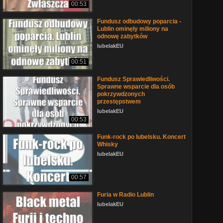
00:53
Fundusz odbudowy poparcia -
Lublin ominęły miliony na
odnowę zabytków
lubelakEU
00:51
Fundusz Sprawiedliwości.
Sprawne wsparcie dla osób
pokrzywdzonych
przestępstwem
lubelakEU
00:53
Funk-rock po lubelsku. Koncert
Whisky
lubelakEU
00:57
Furia w Radio Lublin
lubelakEU