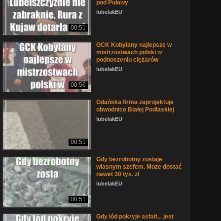
pod Puławy
lubelakEU
00:51
GCK Kobylany najlepsze w
mistrzostwach polski w
podnoszeniu ciężarów
lubelakEU
00:56
Gdańska firma zaprojektuje
obwodnicę Białej Podlaskiej
lubelakEU
00:51
Gdy bezrobotny zostaje
własnym szefem. Może dostać
nawet 30 tys. zł
lubelakEU
00:51
Gdy lód pokryje asfalt... jest