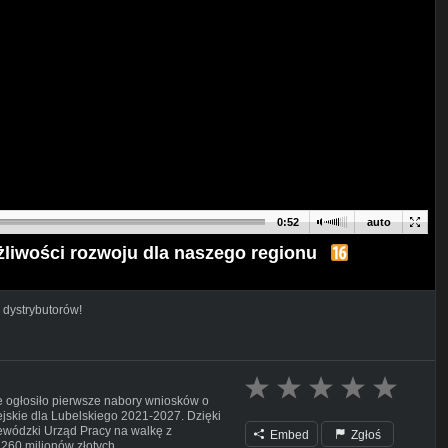
0:52
auto
liwości rozwoju dla naszego regionu
 dystrybutorów!
e ogłosiło pierwsze nabory wniosków o
skie dla Lubelskiego 2021-2027. Dzięki
ojewódzki Urząd Pracy na walkę z
Embed
Zgłoś
260 milionów złotych.