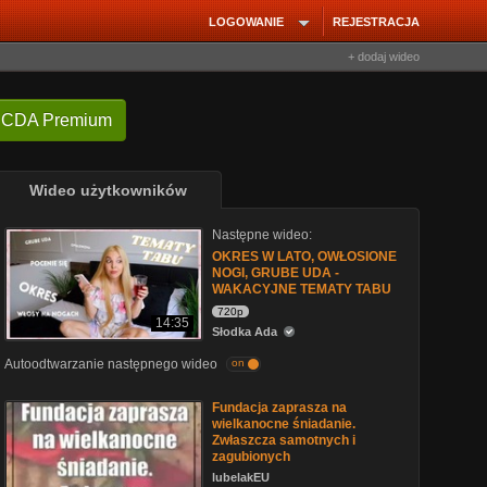
LOGOWANIE
REJESTRACJA
+ dodaj wideo
 CDA Premium
Wideo użytkowników
Następne wideo:
OKRES W LATO, OWŁOSIONE
NOGI, GRUBE UDA -
WAKACYJNE TEMATY TABU
720p
14:35
Słodka Ada
Autoodtwarzanie następnego wideo
on
Fundacja zaprasza na
wielkanocne śniadanie.
Zwłaszcza samotnych i
zagubionych
lubelakEU