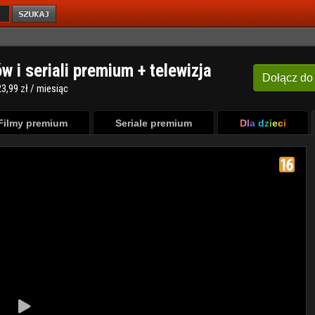
ów i seriali premium + telewizja
Dołącz
do
3,99 zł / miesiąc
Filmy premium
Seriale premium
Dla dzieci