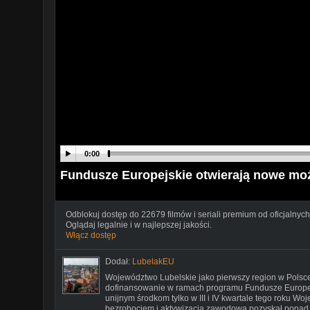
0:00
Fundusze Europejskie otwierają nowe moż
Odblokuj dostęp do 22679 filmów i seriali premium od oficjalnych
Oglądaj legalnie i w najlepszej jakości.
Włącz dostęp
Dodał:
LubelakEU
Województwo Lubelskie jako pierwszy region w Polsc
dofinansowanie w ramach programu Fundusze Europej
unijnym środkom tylko w III i IV kwartale tego roku W
bezrobociem i aktywizacją zawodową pozyskał ponad 