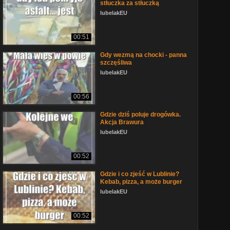
stłuczka za stłuczką
lubelakEU
00:51
Gdy wezmą na chocki - panna
szczęśliwa
lubelakEU
00:56
Gdzie dziś poluje drogówka.
Akcja Brawura
lubelakEU
00:52
Gdzie i co zjeść w Lublinie?
Kebab, pizza, a może burger
lubelakEU
00:52