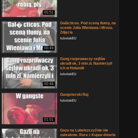
00:51
Galácticos. Pod sceną tłumy, na
scenie Julia Wieniawa i Mrozu.
Zdjęcia
lubelakEU
00:49
Gang rozpruwaczy sejfów
ukradł ok. 3 mln zł. Namierzyli
ich w Holandii
lubelakEU
00:48
Gangsterski Raj
lubelakEU
01:01
Gazu na Lubelszczyźnie nie
zabraknie. Rura z Kujaw dotarła