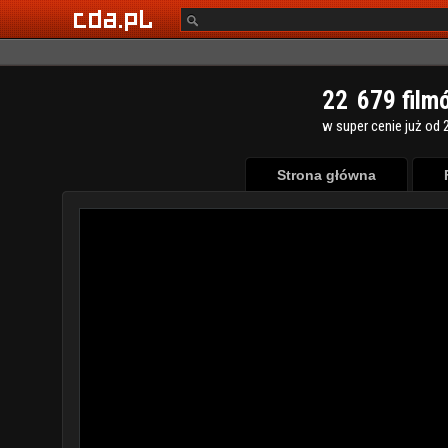
2
2
6
7
9
film
w super cenie już od 2
Strona główna