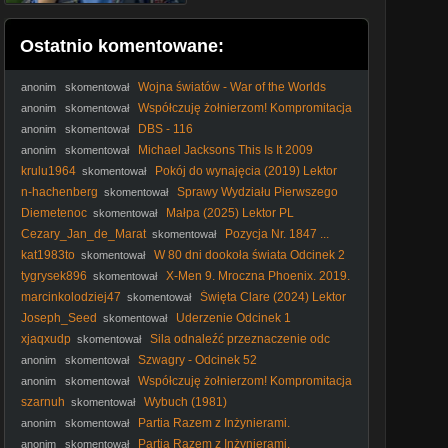
Ostatnio komentowane:
Wojna światów - War of the Worlds
anonim
skomentował
(2025) lektor
Współczuję żołnierzom! Kompromitacja
anonim
skomentował
Sobkowiak-Czarneckiej u terytorialsów
DBS - 116
anonim
skomentował
Michael Jacksons This Is It 2009
anonim
skomentował
(Lektor PL)
krulu1964
Pokój do wynajęcia (2019) Lektor
skomentował
PL
n-hachenberg
Sprawy Wydziału Pierwszego
skomentował
S01E07 Lektor PL
Diemetenoc
Małpa (2025) Lektor PL
skomentował
Cezary_Jan_de_Marat
Pozycja Nr. 1847 ...
skomentował
13/03/2026 ...
kat1983to
W 80 dni dookoła świata Odcinek 2
skomentował
tygrysek896
X-Men 9. Mroczna Phoenix. 2019.
skomentował
[Lektor PL]
marcinkolodziej47
Święta Clare (2024) Lektor
skomentował
PL
Joseph_Seed
Uderzenie Odcinek 1
skomentował
xjaqxudp
Sila odnaleźć przeznaczenie odc
skomentował
106
Szwagry - Odcinek 52
anonim
skomentował
Współczuję żołnierzom! Kompromitacja
anonim
skomentował
Sobkowiak-Czarneckiej u terytorialsów
szarnuh
Wybuch (1981)
skomentował
Partia Razem z Inżynierami.
anonim
skomentował
Partia Razem z Inżynierami.
anonim
skomentował