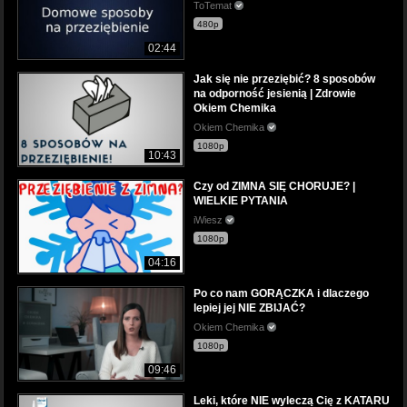
ToTemat
480p
02:44
Jak się nie przeziębić? 8 sposobów
na odporność jesienią | Zdrowie
Okiem Chemika
Okiem Chemika
1080p
10:43
Czy od ZIMNA SIĘ CHORUJE? |
WIELKIE PYTANIA
iWiesz
1080p
04:16
Po co nam GORĄCZKA i dlaczego
lepiej jej NIE ZBIJAĆ?
Okiem Chemika
1080p
09:46
Leki, które NIE wyleczą Cię z KATARU