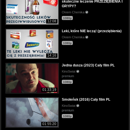
skuteczne leczenie PRZEZIĘBIENIA I
GRYPY?
Okiem Chemika
1080p
12:08
Leki, które NIE leczą! (przeziębienia)
Okiem Chemika
1080p
14:16
Jedna dusza (2023) Cały film PL
KinoSwiat
premium
1080p
01:33:19
Smoleńsk (2016) Cały film PL
KinoSwiat
premium
1080p
01:55:20