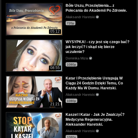
Bóle Uszu, Przeziębienia... z
Polecania do Akademii Po Zdrowie.
Aliaksandr Haretski
720p
05:12
WYSYPKA! - czy jest się czego bać?
jak leczyć? i skąd się bierze
uczulenie?
Dominika Mizia
1080p
08:55
Katar I Przeziębienie Ustępują W
Ciągu 24 Godzin Dzięki Temu, Co
Każdy Ma W Domu. Haretski.
Aliaksandr Haretski
1080p
21:21
Kaszel I Katar - Jak Je Zwalczyć?
Medycyna Regeneracyjna.
Aleksander Haretski.
Aliaksandr Haretski
1080p