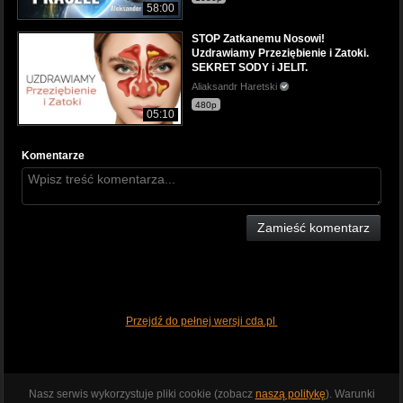
58:00
STOP Zatkanemu Nosowi!
Uzdrawiamy Przeziębienie i Zatoki.
SEKRET SODY i JELIT.
Aliaksandr Haretski
480p
05:10
Komentarze
Zamieść komentarz
Przejdź do pełnej wersji cda.pl
Nasz serwis wykorzystuje pliki cookie (zobacz
naszą politykę
). Warunki