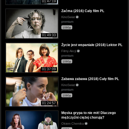
01:47:19
Zaćma (2016) Cały film PL
KinoSwiat
premium
1080p
01:49:33
Życie jest wspaniałe (2018) Lektor PL
Filmy Akcji
premium
1080p
01:37:09
Zabawa zabawa (2018) Cały film PL
KinoSwiat
premium
1080p
01:24:57
Męska grypa to nie mit! Dlaczego
mężczyźni ciężej chorują?
Okiem Chemika