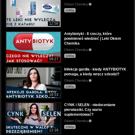
Okiem Chemika
1080p
12:56
Antybiotyki - 8 rzeczy, które
powinieneś wiedzieć | Leki Okiem
Chemika
Okiem Chemika
1080p
09:27
Infekcje gardła - kiedy ANTYBIOTYK
pomaga, a kiedy wręcz szkodzi?
Okiem Chemika
1080p
18:53
CYNK i SELEN - niedoceniane
pierwiastki. Czy warto
suplementować?
Okiem Chemika
1080p
12:18