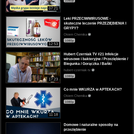
1080p
07:21
Leki PRZECIWWIRUSOWE -
skuteczne leczenie PRZEZIĘBIENIA I
GRYPY?
Okiem Chemika
1080p
12:53
Hubert Czerniak TV #21 Infekcje
wirusowe i bakteryjne / Przeziębienie /
Biegunka / Gorączka / Bańki
hubert-czerniak-tv
1080p
17:23
Co mnie WKURZA w APTEKACH?
Okiem Chemika
1080p
11:18
Domowe i naturalne sposoby na
przeziębienie