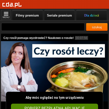
Filmy premium
Seriale premium
Dla dzieci
MENU
szukaj
Czy rosół pomaga wyzdrowieć? Naukowo o rosole!
00:07:56
Aby móc oglądać na tym urządzeniu
POBIERZ BEZPŁATNĄ APLIKACJĘ