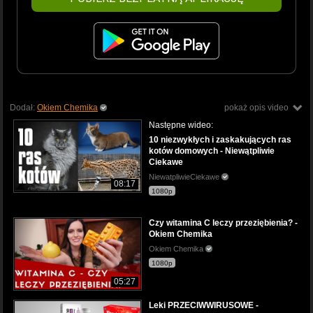
Dodał:
Okiem Chemika
pokaż opis video
Następne wideo:
10 niezwykłych i zaskakujących ras
kotów domowych - Niewątpliwie
Ciekawe
NiewatpliwieCiekawe
08:17
1080p
Czy witamina C leczy przeziębienia? -
Okiem Chemika
Okiem Chemika
1080p
05:27
Leki PRZECIWWIRUSOWE -