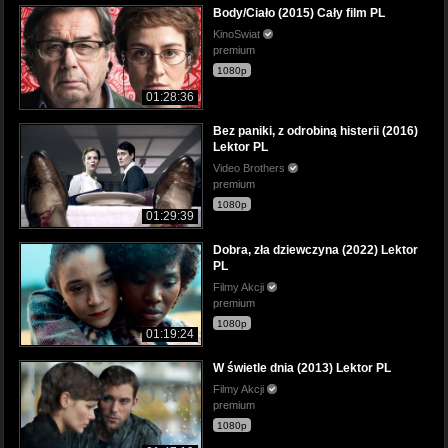
Body/Ciało (2015) Cały film PL
KinoSwiat
premium
1080p
01:28:36
Bez paniki, z odrobiną histerii (2016)
Lektor PL
Video Brothers
premium
1080p
01:29:39
Dobra, zła dziewczyna (2022) Lektor
PL
Filmy Akcji
premium
1080p
01:19:24
W świetle dnia (2013) Lektor PL
Filmy Akcji
premium
1080p