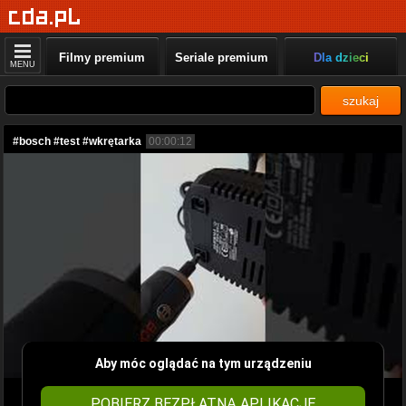
Filmy premium
Seriale premium
Dla dzieci
MENU
szukaj
#bosch #test #wkrętarka
00:00:12
Aby móc oglądać na tym urządzeniu
POBIERZ BEZPŁATNĄ APLIKACJĘ