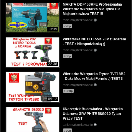
MAKITA DDF453RFE Profesjonalna
Wiertarko Wkrętarka Nie Tylko Dla
Majsterkowicza TEST !!!
tanie majsterkowanie
720p
13:39
Wkretarka NITEO Tools 20V z Udarem
- TEST z Niespodzianką ;)
tanie majsterkowanie
480p
22:36
Wiertarko Wkrętarka Tryton TVF18B2
- Duża Moc w Małej Formie :) TEST !!!
tanie majsterkowanie
1080p
09:12
#NarzędziaBudowlańca - Wkrętarka
Udarowa GRAPHITE 58G010 Tytan
Pracy TEST
tanie majsterkowanie
720p