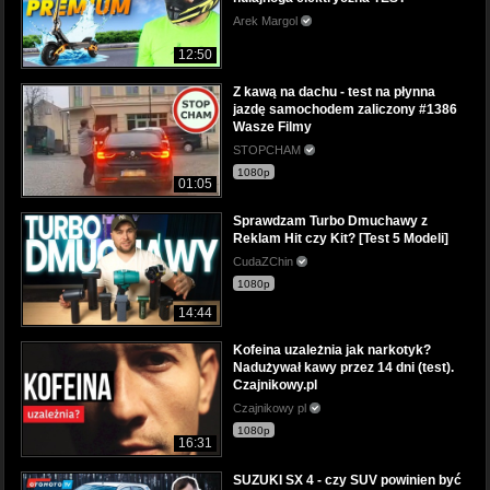
Arek Margol
12:50
Z kawą na dachu - test na płynna
jazdę samochodem zaliczony #1386
Wasze Filmy
STOPCHAM
1080p
01:05
Sprawdzam Turbo Dmuchawy z
Reklam Hit czy Kit? [Test 5 Modeli]
CudaZChin
1080p
14:44
Kofeina uzależnia jak narkotyk?
Nadużywał kawy przez 14 dni (test).
Czajnikowy.pl
Czajnikowy pl
1080p
16:31
SUZUKI SX 4 - czy SUV powinien być