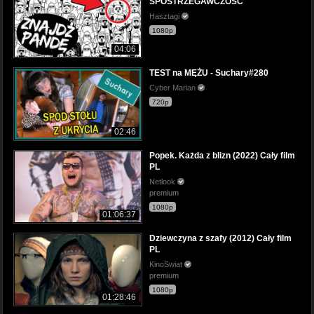
SPOSTRZEGAWCZOŚĆ
Hasztagi
1080p
04:06
TEST na MĘŻU - Suchary#280
Cyber Marian
720p
02:46
Popek. Każda z blizn (2022) Cały film
PL
Netlook
premium
1080p
01:06:37
Dziewczyna z szafy (2012) Cały film
PL
KinoSwiat
premium
1080p
01:28:46