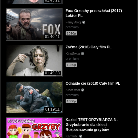
01:45:21
Fox: Grzechy przeszłości (2017)
Lektor PL
Filmy Akcji
premium
1080p
01:40:41
Zaćma (2016) Cały film PL
KinoSwiat
premium
1080p
01:49:33
Odnajdę cię (2018) Cały film PL
KinoSwiat
premium
1080p
01:19:11
Kazio i TEST GRZYBIARZA 3 -
Grzybobranie dla dzieci -
Rozpoznawanie grzybów
Kamlotki