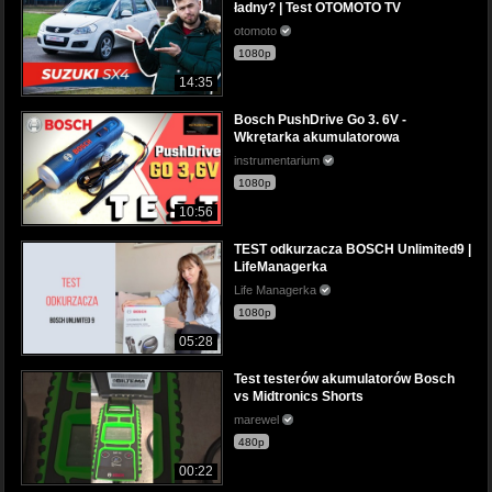
ładny? | Test OTOMOTO TV
otomoto
1080p
14:35
Bosch PushDrive Go 3. 6V -
Wkrętarka akumulatorowa
instrumentarium
1080p
10:56
TEST odkurzacza BOSCH Unlimited9 |
LifeManagerka
Life Managerka
1080p
05:28
Test testerów akumulatorów Bosch
vs Midtronics Shorts
marewel
480p
00:22