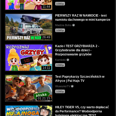
1080p
11:44
PIERWSZY RAZ W NAMIOCIE - test
namiotu dachowego w mini kamperze
Madzia Boho
1080p
26:49
Kazio i TEST GRZYBIARZA 2 -
Grzybobranie dla dzieci -
Rozpoznawanie grzybów
Kamlotki
1080p
14:11
Test Paprykarzy Szczecińskich w
Afryce | Pal Hajs TV
WuwunioTV
1080p
01:21:15
HILEY TIGER V5, czy warto dopłacać
do Performance? Wodoodporna
hulajnoga elektryczna TEST