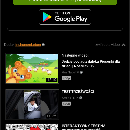
Dodał:
instrumentarium
zwiń opis video
Następne wideo:
Jedzie pociąg z daleka Piosenki dla
dzieci | RosNutki TV
RosNutkiTV
480p
12:10
TEST TRZEŹWOŚCI
SHORTRIX
480p
00:25
INTERAKTYWNY TEST NA