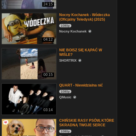
24:15
Nocny Kochanek - Wódeczka
(Oficjalny Teledysk) (2025)
1080p
Nocny Kochanek
04:12
NIE BOISZ SIĘ KĄPAĆ W
WIŚLE?
SHORTRIX
00:15
QUART - Niewidzialna nić
1080p
QMusic
03:14
CHIŃSKIE RASY PSÓW, KTÓRE
SKRADNĄ TWOJE SERCE
1080p