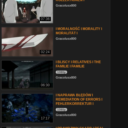
KOLLEKTIONEN I
Gracolusx800
07:36
I MORALNOŚĆ I MORALITY I
MORALITÄT I
Gracolusx800
02:24
I BLISCY I RELATIVES I THE
FAMILIE I FAMILIE
1080p
Gracolusx800
06:30
I NAPRAWA BŁĘDÓW I
REMEDIATION OF ERRORS I
FEHLERKORREKTUR I
1080p
Gracolusx800
17:17