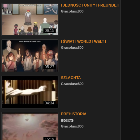
I JEDNOŚĆ I UNITY I FREUNDE I
Gracolusx800
06:15
I ŚWIAT I WORLD I WELT I
Gracolusx800
05:27
SZLACHTA
Gracolusx800
04:34
PREHISTORIA
1080p
Gracolusx800
15:19