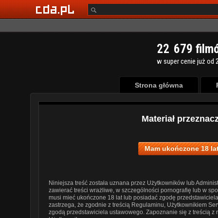
2
2
6
7
9
film
w super cenie już od 2
Strona główna
Materiał przeznac
Mam ukończone 18 lat
Niniejsza treść została uznana przez Użytkowników lub Administ
zawierać treści wrażliwe, w szczególności pornografię lub w s
musi mieć ukończone 18 lat lub posiadać zgodę przedstawiciel
zastrzega, że zgodnie z treścią Regulaminu, Użytkownikiem Ser
zgodą przedstawiciela ustawowego. Zapoznanie się z treścią z