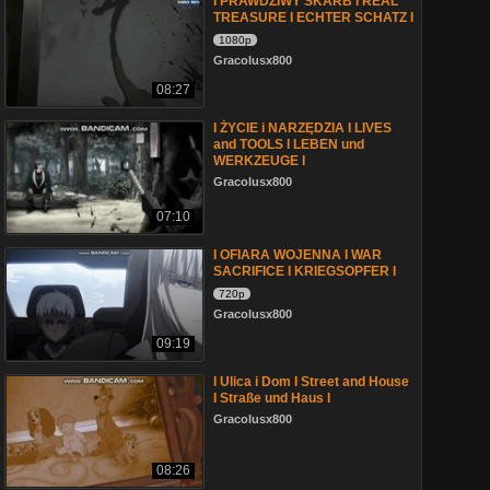
I PRAWDZIWY SKARB I REAL
TREASURE I ECHTER SCHATZ I
1080p
Gracolusx800
08:27
I ŻYCIE i NARZĘDZIA I LIVES
and TOOLS I LEBEN und
WERKZEUGE I
Gracolusx800
07:10
I OFIARA WOJENNA I WAR
SACRIFICE I KRIEGSOPFER I
720p
Gracolusx800
09:19
I Ulica i Dom I Street and House
I Straße und Haus I
Gracolusx800
08:26