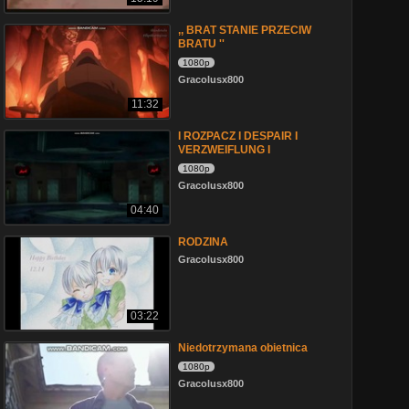
,, BRAT STANIE PRZECIW
BRATU ''
1080p
Gracolusx800
11:32
I ROZPACZ I DESPAIR I
VERZWEIFLUNG I
1080p
Gracolusx800
04:40
RODZINA
Gracolusx800
03:22
Niedotrzymana obietnica
1080p
Gracolusx800