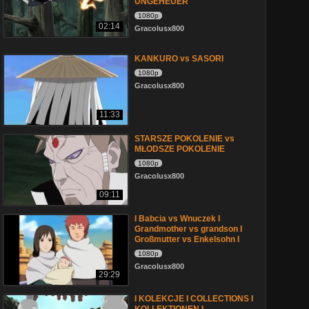
UNGEHEUER
1080p
02:14
Gracolusx800
KANKURO vs SASORI
1080p
Gracolusx800
11:33
STARSZE POKOLENIE vs
MŁODSZE POKOLENIE
1080p
Gracolusx800
09:11
I Babcia vs Wnuczek I
Grandmother vs grandson I
Großmutter vs Enkelsohn I
1080p
Gracolusx800
29:29
I KOLEKCJE I COLLECTIONS I