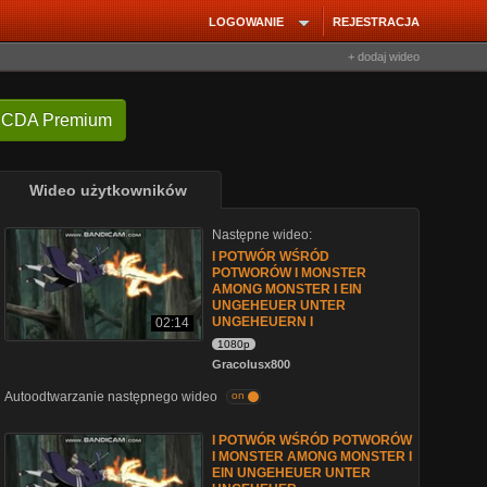
LOGOWANIE
REJESTRACJA
+ dodaj wideo
 CDA Premium
Wideo użytkowników
Następne wideo:
I POTWÓR WŚRÓD
POTWORÓW I MONSTER
AMONG MONSTER I EIN
UNGEHEUER UNTER
UNGEHEUERN I
02:14
1080p
Gracolusx800
Autoodtwarzanie następnego wideo
on
I POTWÓR WŚRÓD POTWORÓW
I MONSTER AMONG MONSTER I
EIN UNGEHEUER UNTER