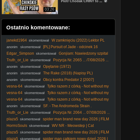
Piotr Chodak CHINY to ...
03:26
Ostatnio komentowane:
janekd1964
W zamknięciu (2022) Lektor PL
skomentował
[PL] Pursuit of Jade - odcinek 16
anonim
skomentował
Edgar_Simpson
Gonjiam: Nawiedzony szpital
skomentował
(2018) Lektor PL
Truth_or_Lie
Pozycja Nr. 2065 ... /7/08/2026 ...
skomentował
Opętanie (1972)
anonim
skomentował
The Rake (2018) (Napisy PL)
anonim
skomentował
Obcy kontra Predator 2 [2007]
anonim
skomentował
[Theatrical Cut][1080p][BDRip][x264][ Lektor PL]
vesna-64
Tylko razem z córką - Not without my
skomentował
daughter (1991) Lektor
vesna-64
Tylko razem z córką - Not without my
skomentował
daughter (1991) Lektor
vesna-64
Tylko razem z córką - Not without my
skomentował
daughter (1991) Lektor
SF. - The Andromeda Strain .
anonim
skomentował
Tajemnica. Andromedy. (1971) lektor
Truth_or_Lie
Pozycja Nr. 2064 ... 07/08/2026 ...
skomentował
english subtitles Only ...
plaza5
spider man brand new day 2026 | FỉLM
skomentował
W OPỉSỉE
HorrroSouls
WV NR - Meowstep | Cat
skomentował
Meowing (Dubstep Remix)
plaza5
spider man brand new day 2026 | FỉLM
skomentował
W OPỉSỉE
plaza5
spider man całkiem nowy dzień 2026 |
skomentował