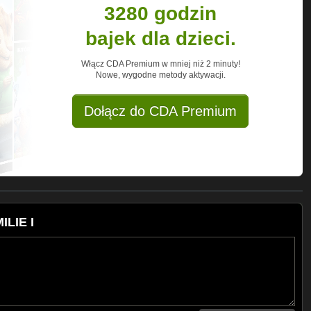
3280 godzin
bajek dla dzieci.
Włącz CDA Premium w mniej niż 2 minuty!
Nowe, wygodne metody aktywacji.
Dołącz do CDA Premium
ILIE I