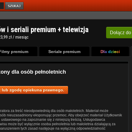
ów i seriali premium + telewizja
Dołącz
do
3,99 zł / miesiąc
Filmy premium
Seriale premium
Dla dzieci
zony dla osób pełnoletnich
 lub zgodę opiekuna prawnego.
ratora za treść nieodpowiednią dla osób małoletnich. Materiał może
posób nieuzasadniony eksponując przemoc. Aby obejrzeć materiał Użytkownik
a ustawowego na zapoznanie się z niniejszą treścią. Usługodawca
wisu może być wyłącznie osoba pełnoletnia lub małoletnia działającą za
 naruszeniem tych zasad następuje na wyłączną odpowiedzialność