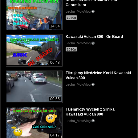
Kawasaki Vulcan 800 Wlałem
Ceramizera
Lechu_MotoVlog
1080p
14:34
Kawasaki Vulcan 800 - On Board
Lechu_MotoVlog
1080p
06:48
Filtrujemy Niedzielne Korki Kawasaki
Vulcan 800
Lechu_MotoVlog
00:55
Tajemniczy Wyciek z Silnika
Kawasaki Vulcan 800
Lechu_MotoVlog
04:17