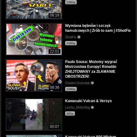
1080p
08:18
Wymiana bębnów i szczęk
hamulcowych | Zrób to sam | #ShotFix
ShotFix
1080p
22:01
Paulo Sousa: Możemy wygrać
Mistrzostwa Europy! Ronaldo
ZHEJTOWANY za ZŁAMANIE
OBOSTRZEŃ!
Ostatni Gwizdek
08:36
1080p
Kawasaki Vulcan & Versys
Lechu_MotoVlog
480p
00:07