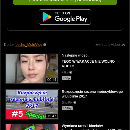
Dodał:
Lechu_MotoVlog
zwiń opis video
Następne wideo:
TEGO W WAKACJE NIE WOLNO
ROBIĆ!
kitka
480p
00:14
Rozpoczęcie sezonu motocyklowego
w Lublinie 2017
ShotFix
1080p
19:47
Wymiana tarcz i klocków