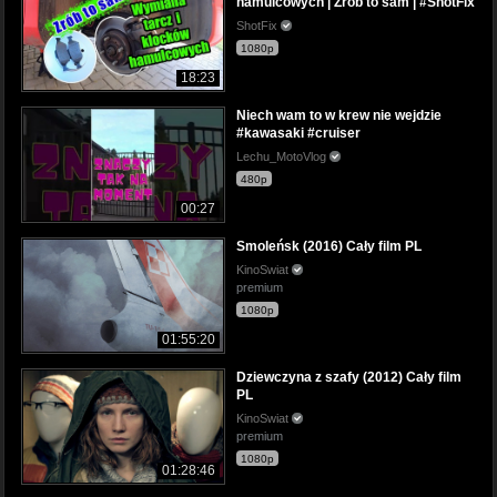
hamulcowych | Zrób to sam | #ShotFix
ShotFix
1080p
18:23
Niech wam to w krew nie wejdzie
#kawasaki #cruiser
Lechu_MotoVlog
480p
00:27
Smoleńsk (2016) Cały film PL
KinoSwiat
premium
1080p
01:55:20
Dziewczyna z szafy (2012) Cały film
PL
KinoSwiat
premium
1080p
01:28:46