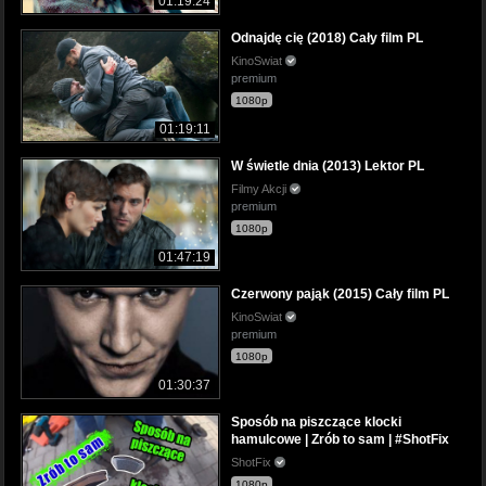
01:19:24
Odnajdę cię (2018) Cały film PL
KinoSwiat
premium
1080p
01:19:11
W świetle dnia (2013) Lektor PL
Filmy Akcji
premium
1080p
01:47:19
Czerwony pająk (2015) Cały film PL
KinoSwiat
premium
1080p
01:30:37
Sposób na piszczące klocki
hamulcowe | Zrób to sam | #ShotFix
ShotFix
1080p