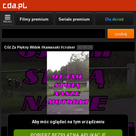
Filmy premium
Seriale premium
Dla dzieci
MENU
szukaj
Cóż Za Piękny Widok #kawasaki #cruiser
00:00:20
Aby móc oglądać na tym urządzeniu
POBIERZ BEZPŁATNĄ APLIKACJĘ