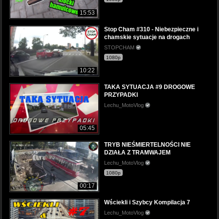
15:53
Stop Cham #310 - Niebezpieczne i
chamskie sytuacje na drogach
STOPCHAM
1080p
10:22
TAKA SYTUACJA #9 DROGOWE
PRZYPADKI
Lechu_MotoVlog
05:45
TRYB NIEŚMIERTELNOŚCI NIE
DZIAŁA Z TRAMWAJEM
Lechu_MotoVlog
1080p
00:17
Wściekli i Szybcy Kompilacja 7
Lechu_MotoVlog