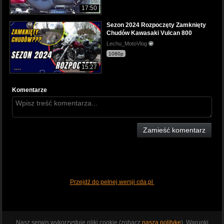
17:50
Sezon 2024 Rozpoczęty Zamknięty
Chudów Kawasaki Vulcan 800
Lechu_MotoVlog
1080p
15:27
Komentarze
Zamieść komentarz
Przejdź do pełnej wersji cda.pl
Nasz serwis wykorzystuje pliki cookie (zobacz
naszą politykę
). Warunki