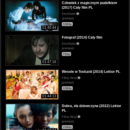
Człowiek z magicznym pudełkiem
(2017) Cały film PL
KinoSwiat
premium
1080p
01:40:44
Fotograf (2014) Cały film
KinoSwiat
premium
720p
01:47:16
Wesele w Toskanii (2014) Lektor PL
Filmy Akcji
premium
1080p
01:44:13
Dobra, zła dziewczyna (2022) Lektor
PL
Filmy Akcji
premium
1080p