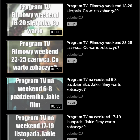
Program TV: Filmowy weekend 18-20
sierpnia. Co warto zobaczyć?
LubelakEU
480p
01:00
Program TV: Filmowy weekend 23-25
czerwca. Co warto zobaczyć?
LubelakEU
480p
00:53
Program TV na weekend 6-8
października. Jakie filmy warto
zobaczyć?
LubelakEU
480p
00:55
Program TV na weekend 17-19
listopada. Jakie filmy warto
zobaczyć?
LubelakEU
480p