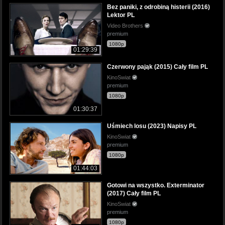
Bez paniki, z odrobiną histerii (2016)
Lektor PL
Video Brothers
premium
1080p
01:29:39
Czerwony pająk (2015) Cały film PL
KinoSwiat
premium
1080p
01:30:37
Uśmiech losu (2023) Napisy PL
KinoSwiat
premium
1080p
01:44:03
Gotowi na wszystko. Exterminator
(2017) Cały film PL
KinoSwiat
premium
1080p