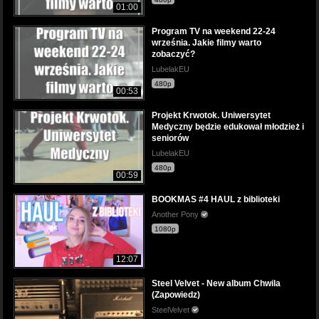
01:00
Program TV na weekend 22-24
września. Jakie filmy warto
zobaczyć?
LubelakEU
480p
00:53
Projekt Krwotok. Uniwersytet
Medyczny będzie edukował młodzież i
seniorów
LubelakEU
480p
00:59
BOOKMAS #4 HAUL z biblioteki
Another Pony
1080p
12:07
Steel Velvet - New album Chwila
(Zapowiedz)
SteelVelvet