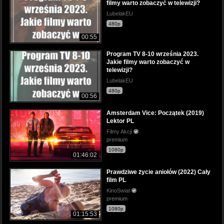
filmy warto zobaczyć w telewizji?
LubelakEU
480p
00:55
Program TV 8-10 września 2023.
Jakie filmy warto zobaczyć w
telewizji?
LubelakEU
480p
00:56
Amsterdam Vice: Początek (2019)
Lektor PL
Filmy Akcji
premium
1080p
01:46:02
Prawdziwe życie aniołów (2022) Cały
film PL
KinoSwiat
premium
1080p
01:15:53