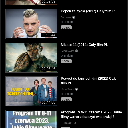
01:52:39
Popek za życia (2017) Cały film PL
Netlook
premium
1080p
01:06:44
Miasto 44 (2014) Cały film PL
KinoSwiat
premium
1080p
02:06:46
Powrót do tamtych dni (2021) Cały
film PL
KinoSwiat
premium
1080p
01:44:55
Program TV 9-11 czerwca 2023. Jakie
filmy warto zobaczyć w telewizji?
LubelakEU