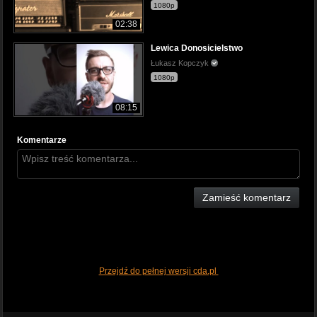
1080p
02:38
Lewica Donosicielstwo
Łukasz Kopczyk
1080p
08:15
Komentarze
Zamieść komentarz
Przejdź do pełnej wersji cda.pl