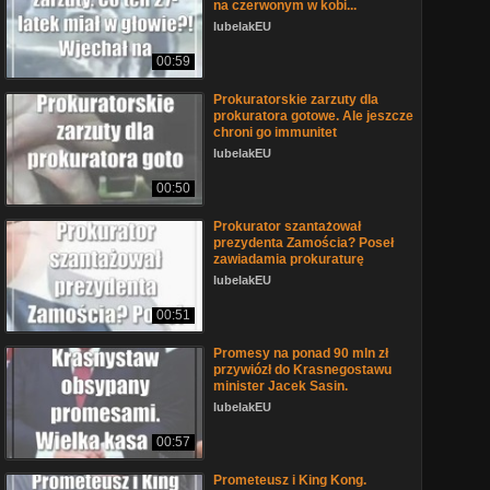
na czerwonym w kobi...
lubelakEU
00:59
Prokuratorskie zarzuty dla
prokuratora gotowe. Ale jeszcze
chroni go immunitet
lubelakEU
00:50
Prokurator szantażował
prezydenta Zamościa? Poseł
zawiadamia prokuraturę
lubelakEU
00:51
Promesy na ponad 90 mln zł
przywiózł do Krasnegostawu
minister Jacek Sasin.
lubelakEU
00:57
Prometeusz i King Kong.