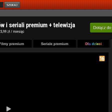
ów i seriali premium + telewizja
Dołącz
do
3,99 zł / miesiąc
Filmy premium
Seriale premium
Dla dzieci