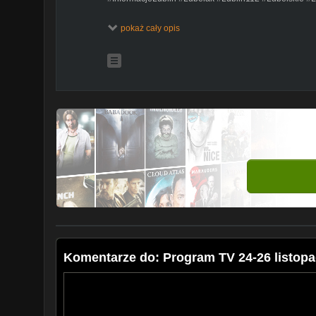
*Playlista newsów z tego miesiąca:*
pokaż cały opis
https://www.youtube.com/@lubelakeu/playlists
*Pozostałe wiadomości z Lubelszczyzny z ostatnich 48
Szkoła dla osób z autyzmem. Jest pięciu chętnych na 
https://lubelak.eu/shorts/gZwyb7PhN2k
Smród nie do wytrzymania. Ogromny zakład przetwarz
https://lubelak.eu/shorts/o6VRg5amy98
Zamość: Konkurs na kandydata na stanowisko dyrek
https://lubelak.eu/shorts/9nz42Y-vxDc
Lublin: Lubelscy naukowcy na prestiżowej liście najbar
https://lubelak.eu/shorts/BqVkqFyqW-8
Stare lodówki jak kopalnie. Tak to robi się w Lublinie
https://lubelak.eu/shorts/TSd0zIyVbOY
Chełm: Będzie lodowisko na placu
https://lubelak.eu/shorts/7ucxgZUT0p8
Świdnik: Krople LIX kiedy można po nie sięgnąć?
https://lubelak.eu/shorts/NV7ncFYEAJI
Komentarze do: Program TV 24-26 listopad