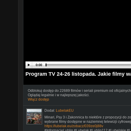
0:00
Program TV 24-26 listopada. Jakie filmy w
Odblokuj dostęp do 22689 filmów i seriali premium od oficjalnych
Oglądaj legalnie i w najlepszej jakości.
Włącz dostęp
Dodał:
LubelakEU
Minari, Psy 3 i Zakonnica to niektóre z propozycji do 
wybrane filmy dostępne w naziemnej telewizji cyfrowej
https://lubelak.eu/zobacz/039ze0j88v
#InformacjeLublin #Lubelak #Lublin112 #Lubelskie #