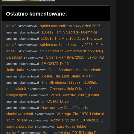
Ostatnio komentowane:
ansa2
spider man całkiem nowy dzień 2026 |
skomentował
FỉLM W OPỉSỉE
s10e19 Family Secrets- Tajemnice
anonim
skomentował
rodzinne
s10e16 The First 100 Days- Pierwsze
anonim
skomentował
116 dni
ansa2
spider man brand new day 2026 | FỉLM
skomentował
W OPỉSỉE
ansa2
Spider man całkiem nowy dzień 2026 |
skomentował
FỉLM W OPỉSỉE
Bajszkopt
Groźne kłamstwa (2020) [Lektor PL]
skomentował
- Dangerous Lies
SF. OSTATI D. 26
anonim
skomentował
Julia_Julia-
Dark. Shadows. Mroczne. cienie.
skomentował
2012. Lektor.pl
X-Men. The. Last. Stand. X-Men.
anonim
skomentował
Ostatni. bastion. 2006. Lektor.pl
The fifth element (1997) [m1080p].
anonim
skomentował
u-m-swiatek
Czerwona linia Odcinek 3
skomentował
elkoglasgow
W pętli kłamstw (2002) [Lektor
skomentował
PL] - Cypher
SF. OSTATI D. 26
anonim
skomentował
Nawrocki czy Duda? #shorts
anonim
skomentował
stanislaw-petroff
W. Kręgu. Zła. 1970. Lektor.pl
skomentował
Truth_or_Lie
Pozycja Nr. 2067 ... 07/8/2026 ...
skomentował
sandra-towalska
Last House. lektor
skomentował
tomtop2
Wrota zaświatów (2015) Lektor PL
skomentował