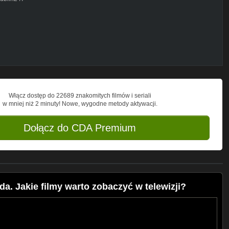
 godzin:*
kosztowną inwestycję
a padłe zwierzęta
tora Muzeum Zamojskiego w Zamościu
Włącz dostęp do 22689 znakomitych filmów i seriali
dziej wpływowych ludzi nauki ...
w mniej niż 2 minuty! Nowe, wygodne metody aktywacji.
Dołącz do CDA Premium
a. Jakie filmy warto zobaczyć w telewizji?