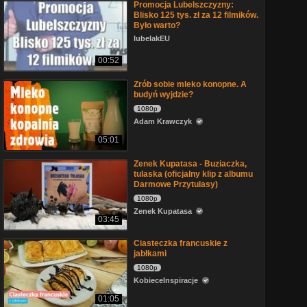
Promocja Lubelszczyzny:
Blisko 125 tys. zł za 12 filmików.
Było warto?
lubelakEU
00:52
Zrób sobie mleko konopne. A
budyń wyjdzie?
1080p
Adam Krawczyk
05:01
Zenek Kupatasa - Buziaczka,
tulaska (oficjalny klip z albumu
Darmowe Przytulasy)
1080p
Zenek Kupatasa
03:45
Ciasteczka francuskie z
jabłkami
1080p
KobieceInspiracje
01:05