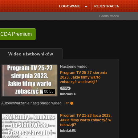
LOGOWANIE
REJESTRACJA
+ dodaj wideo
 CDA Premium
Wideo użytkowników
Następne wideo:
Program TV 25-27 sierpnia
2023. Jakie filmy warto
zobaczyć w telewizji?
480p
00:55
lubelakEU
Autoodtwarzanie następnego wideo
on
Program TV 21-23 lipca 2023.
Jakie filmy warto zobaczyć w
telewizji?
lubelakEU