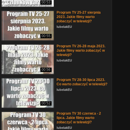
00:53
Program TV 25-27 sierpnia
2023. Jakie filmy warto
zobaczyć w telewizji?
lubelakEU
00:55
Program TV 26-28 maja 2023.
Jakie filmy warto zobaczyć w
telewizji?
lubelakEU
00:56
Program TV 28-30 lipca 2023.
Co warto zobaczyć w telewizji?
lubelakEU
00:52
Program TV 30 czerwca - 2
lipca. Jakie filmy warto
zobaczyć w telewizji?
lubelakEU