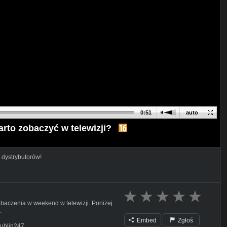
0:51
auto
arto zobaczyć w telewizji?
 dystrybutorów!
zobaczenia w weekend w telewizji. Poniżej
.
Embed
Zgłoś
Lublin247