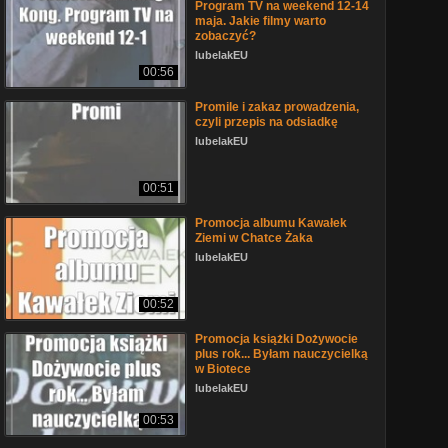
Program TV na weekend 12-14
maja. Jakie filmy warto
zobaczyć?
lubelakEU
00:56
Promile i zakaz prowadzenia,
czyli przepis na odsiadkę
lubelakEU
00:51
Promocja albumu Kawałek
Ziemi w Chatce Żaka
lubelakEU
00:52
Promocja książki Dożywocie
plus rok... Byłam nauczycielką
w Biotece
lubelakEU
00:53