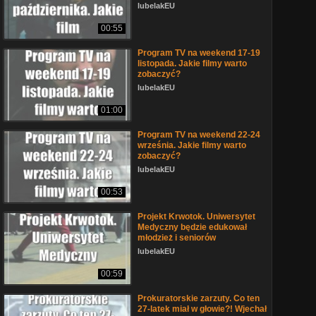
lubelakEU
00:55
Program TV na weekend 17-19
listopada. Jakie filmy warto
zobaczyć?
lubelakEU
01:00
Program TV na weekend 22-24
września. Jakie filmy warto
zobaczyć?
lubelakEU
00:53
Projekt Krwotok. Uniwersytet
Medyczny będzie edukował
młodzież i seniorów
lubelakEU
00:59
Prokuratorskie zarzuty. Co ten
27-latek miał w głowie?! Wjechał