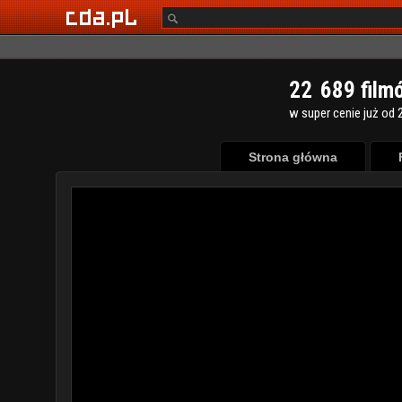
2
2
6
8
9
film
w super cenie już od 2
Strona główna