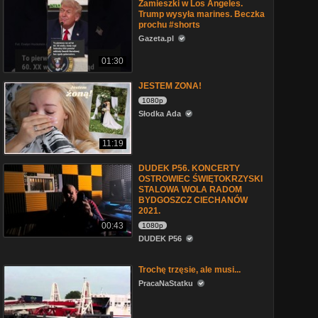
Zamieszki w Los Angeles.
Trump wysyła marines. Beczka
prochu #shorts
Gazeta.pl
01:30
JESTEM ZONA!
1080p
Słodka Ada
11:19
DUDEK P56. KONCERTY
OSTROWIEC ŚWIĘTOKRZYSKI
STALOWA WOLA RADOM
BYDGOSZCZ CIECHANÓW
2021.
00:43
1080p
DUDEK P56
Trochę trzęsie, ale musi...
PracaNaStatku