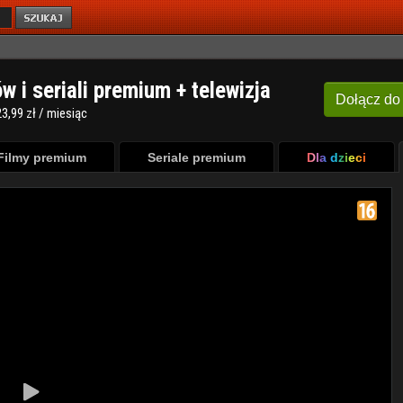
ów i seriali premium + telewizja
Dołącz
do
3,99 zł / miesiąc
Filmy premium
Seriale premium
Dla dzieci