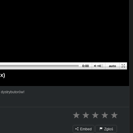
0:00
auto
x)
 dystrybutorów!
Embed
Zgłoś