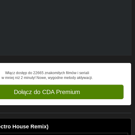
Włącz dostęp do 22665 znakomitych filmów i seriali
w mniej niż 2 minuty! Nowe, wygodne metody aktywacji.
Dołącz do CDA Premium
ectro House Remix)