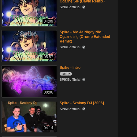
Ogarnę Się (David Remix)
SPIKEofficial
04:09
Spike - Ale Ja Nigdy Nie...
Ogarne się (Crump Extended
Remix)
SPIKEofficial
05:57
Spike - Intro
1080p
SPIKEofficial
00:06
Spike - Szalony DJ [2006]
SPIKEofficial
04:14