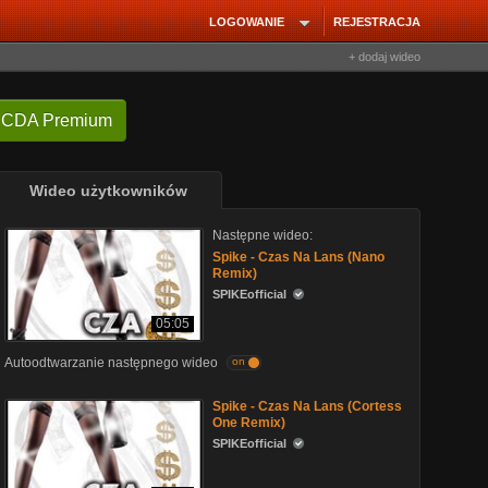
LOGOWANIE
REJESTRACJA
+ dodaj wideo
 CDA Premium
Wideo użytkowników
Następne wideo:
Spike - Czas Na Lans (Nano
Remix)
SPIKEofficial
05:05
Autoodtwarzanie następnego wideo
on
Spike - Czas Na Lans (Cortess
One Remix)
SPIKEofficial