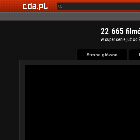
2
2
6
6
5
film
w super cenie już od 2
Strona główna