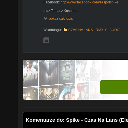
Facebook:
http://www.facebook.com/zespolspike
muz Tomasz Kospian
tekst Robert Klim
pokaż cały opis
W katalogu:
CZAS NA LANS - RMX-Y - AUDIO
Komentarze do: Spike - Czas Na Lans (El