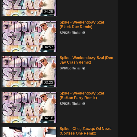
04:29
Spike - Weekendowy Szał
(Black Due Remix)
SPIKEofficial
04:57
Spike - Weekendowy Szał (Dee
Jay Crash Remix)
SPIKEofficial
03:23
Spike - Weekendowy Szał
(Bałkan Party Remix)
SPIKEofficial
04:18
Spike - Chcę Zacząć Od Nowa
(Cortess One Remix)