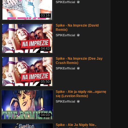
SPIKEofficial
03:16
Spike - Na Imprezie (David
Remix)
SPIKEofficial
04:43
Spike - Na Imprezie (Dee Jay
Crash Remix)
SPIKEofficial
05:50
Spike - Ale ja nigdy nie...ogarnę
się (Levelon Remix)
SPIKEofficial
04:03
Spike - Ale Ja Nigdy Nie..