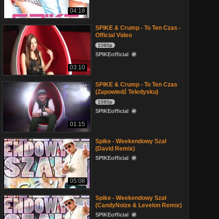
04:18
SPIKE & Crump - To Ten Czas -
Official Video
1080p
SPIKEofficial
03:10
SPIKE & Crump - To Ten Czas
(Zapowiedź Teledysku)
1080p
SPIKEofficial
01:15
Spike - Weekendowy Szał
(David Remix)
SPIKEofficial
05:08
Spike - Weekendowy Szał
(CandyNoize & Levelon Remix)
SPIKEofficial