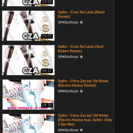
03:58
Spike - Czas Na Lans (Nano
Remix)
SPIKEofficial
05:05
Spike - Czas Na Lans (Sexi
Babes Remix)
SPIKEofficial
04:12
Spike - Chcę Zacząć Od Nowa
(Electro House Remix)
SPIKEofficial
04:30
Spike - Chcę Zacząć Od Nowa
(Electro House feat. Selini - Only
4 Djs Mix)
SPIKEofficial