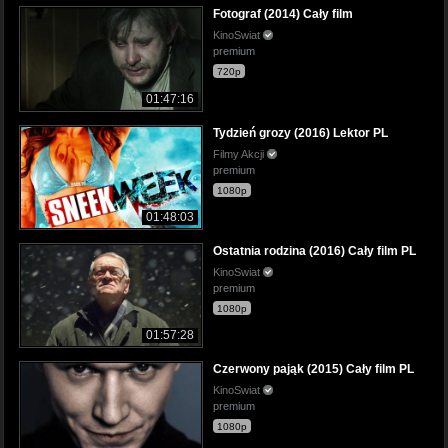
Fotograf (2014) Cały film
KinoSwiat
premium
720p
01:47:16
Tydzień grozy (2016) Lektor PL
Filmy Akcji
premium
1080p
01:48:03
Ostatnia rodzina (2016) Cały film PL
KinoSwiat
premium
1080p
01:57:28
Czerwony pająk (2015) Cały film PL
KinoSwiat
premium
1080p