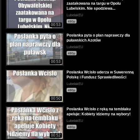
zaatakowana na targu w Opolu
Lubelskim. Nie spodziewa...
LubelakEU
480p
00:53
Posłanka pyta o plan naprawczy dla
puławskich Azotów
LubelakEU
480p
00:53
Posłanka Wcisło uderza w Suwerenną
Polskę i Fundusz Sprawiedliwości
LubelakEU
480p
00:50
Posłanka Wcisło z ręką na temblaku
apeluje: Kobiety idziemy na wybory!
LubelakEU
480p
00:52