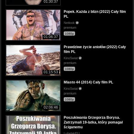
01:30:37
Popek. Każda z blizn (2022) Cały film
PL
Netlook
premium
1080p
01:06:37
Prawdziwe życie aniołów (2022) Cały
film PL
KinoSwiat
premium
1080p
01:15:53
Miasto 44 (2014) Cały film PL
KinoSwiat
premium
1080p
02:06:46
Poszukiwania Grzegorza Borysa.
Zatrzymali 19-latka, który pomagał
ściganemu
LubelakEU