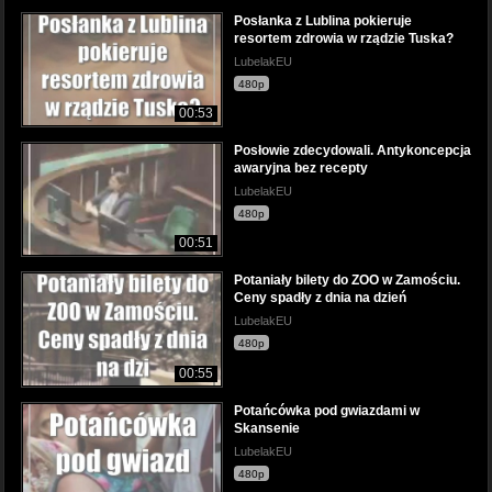
Posłanka z Lublina pokieruje
resortem zdrowia w rządzie Tuska?
LubelakEU
480p
00:53
Posłowie zdecydowali. Antykoncepcja
awaryjna bez recepty
LubelakEU
480p
00:51
Potaniały bilety do ZOO w Zamościu.
Ceny spadły z dnia na dzień
LubelakEU
480p
00:55
Potańcówka pod gwiazdami w
Skansenie
LubelakEU
480p