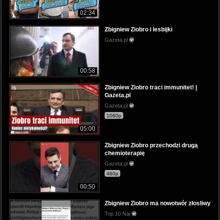
02:34
Zbigniew Ziobro i lesbijki
Gazeta.pl
00:58
Zbigniew Ziobro traci immunitet! |
Gazeta.pl
Gazeta.pl
1080p
05:00
Zbigniew Ziobro przechodzi drugą
chemioterapię
Gazeta.pl
480p
00:50
Zbigniew Ziobro ma nowotwór złosliwy
Top 10 Naj