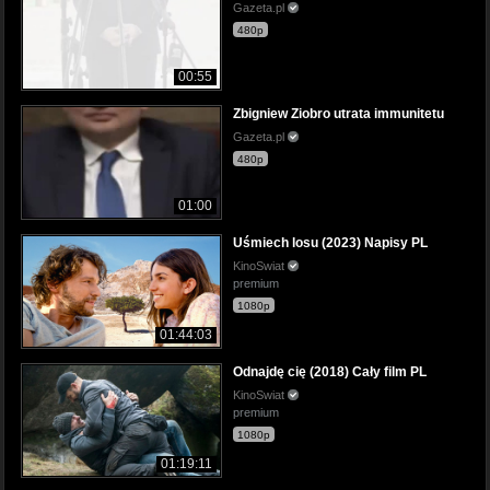
Gazeta.pl
480p
00:55
Zbigniew Ziobro utrata immunitetu
Gazeta.pl
480p
01:00
Uśmiech losu (2023) Napisy PL
KinoSwiat
premium
1080p
01:44:03
Odnajdę cię (2018) Cały film PL
KinoSwiat
premium
1080p
01:19:11