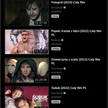
Fotograf (2014) Cały film
KinoSwiat
premium
720p
01:47:16
Popek. Każda z blizn (2022) Cały film
PL
Netlook
premium
1080p
01:06:37
Dziewczyna z szafy (2012) Cały film
PL
KinoSwiat
premium
1080p
01:28:46
Śubuk (2022) Cały film PL
KinoSwiat
premium
1080p