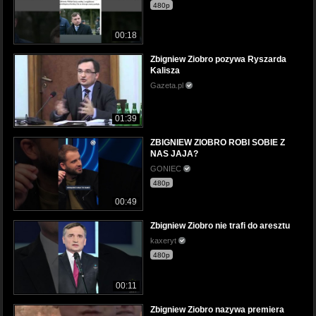
480p
00:18
Zbigniew Ziobro pozywa Ryszarda
Kalisza
Gazeta.pl
01:39
ZBIGNIEW ZIOBRO ROBI SOBIE Z
NAS JAJA?
GONIEC
480p
00:49
Zbigniew Ziobro nie trafi do aresztu
kaxeryt
480p
00:11
Zbigniew Ziobro nazywa premiera