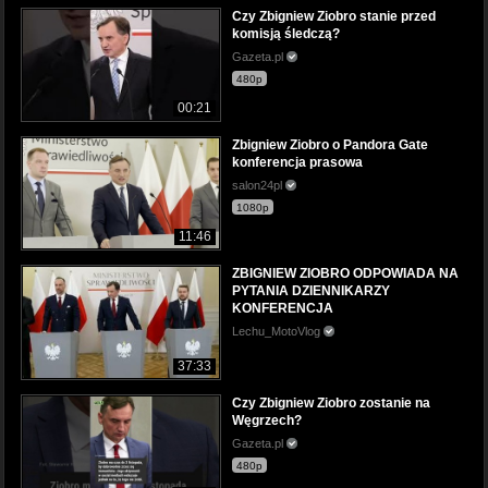
Czy Zbigniew Ziobro stanie przed
komisją śledczą?
Gazeta.pl
480p
00:21
Zbigniew Ziobro o Pandora Gate
konferencja prasowa
salon24pl
1080p
11:46
ZBIGNIEW ZIOBRO ODPOWIADA NA
PYTANIA DZIENNIKARZY
KONFERENCJA
Lechu_MotoVlog
37:33
Czy Zbigniew Ziobro zostanie na
Węgrzech?
Gazeta.pl
480p