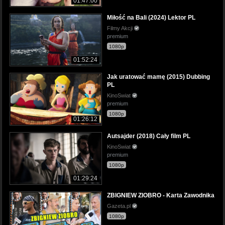
01:47:00
Miłość na Bali (2024) Lektor PL
Filmy Akcji
premium
1080p
01:52:24
Jak uratować mamę (2015) Dubbing
PL
KinoSwiat
premium
1080p
01:26:12
Autsajder (2018) Cały film PL
KinoSwiat
premium
1080p
01:29:24
ZBIGNIEW ZIOBRO - Karta Zawodnika
Gazeta.pl
1080p