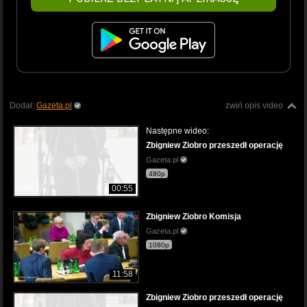
Dodał:
Gazeta.pl
zwiń opis video
Następne wideo:
Zbigniew Ziobro przeszedł operację
Gazeta.pl
480p
00:55
Zbigniew Ziobro Komisja
Gazeta.pl
1080p
11:58
Zbigniew Ziobro przeszedł operację