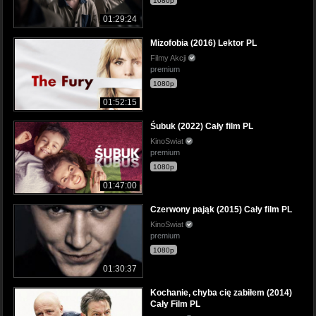
1080p
01:29:24
Mizofobia (2016) Lektor PL
Filmy Akcji
premium
1080p
01:52:15
Śubuk (2022) Cały film PL
KinoSwiat
premium
1080p
01:47:00
Czerwony pająk (2015) Cały film PL
KinoSwiat
premium
1080p
01:30:37
Kochanie, chyba cię zabiłem (2014)
Cały Film PL