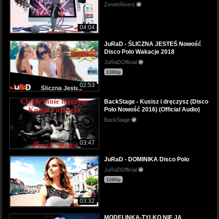
ZenekRivers
04:04
JuRaD - ŚLICZNA JESTEŚ Nowość
Disco Polo Wakacje 2018
JuRaDOfficial
1080p
02:53
BackStage - Kusisz i dręczysz (Disco
Polo Nowość 2016) (Official Audio)
BackStage
03:47
JuRaD - DOMINIKA Disco Polo
JuRaDOfficial
1080p
03:32
MODELINKA-TYLKO NIE JA