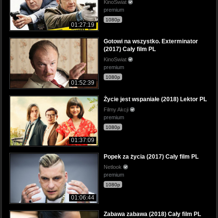
KinoSwiat
premium
1080p
01:27:19
Gotowi na wszystko. Exterminator
(2017) Cały film PL
KinoSwiat
premium
1080p
01:52:39
Życie jest wspaniałe (2018) Lektor PL
Filmy Akcji
premium
1080p
01:37:09
Popek za życia (2017) Cały film PL
Netlook
premium
1080p
01:06:44
Zabawa zabawa (2018) Cały film PL