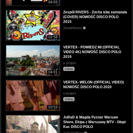
04:03
Zespół RIVERS - Zocha izbę zamiatała
(COVER) NOWOŚĆ DISCO POLO
2015
ZenekRivers
02:58
VERTEX - POWIEDZ MI (OFFICIAL
VIDEO 4K) NOWOŚĆ DISCO POLO
2019
s-project
1080p
04:01
VERTEX- WELON (OFFICIAL VIDEO)
NOWOŚĆ DISCO POLO 2020
s-project
1080p
03:53
JuRaD & Magda Pyznar Warsaw
Shore, Ekipa z Warszawy MTV - Głupi
Kac DISCO POLO