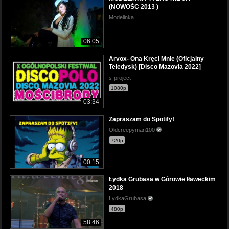
(NOWOŚC 2013 )
Modelinka
06:05
Arvox- Ona Kręci Mnie (Oficjalny
Teledysk) [Disco Mazovia 2022]
s-project
1080p
03:34
Zapraszam do Spotify!
Oldcreepyman100
720p
00:15
Łydka Grubasa w Górowie Iławeckim
2018
LydkaGrubasa
480p
58:46