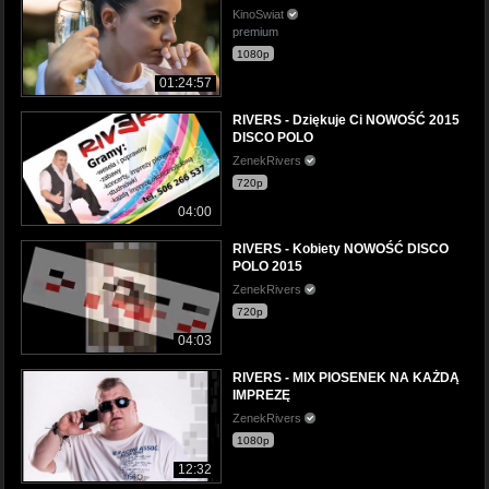
KinoSwiat
premium
1080p
01:24:57
RIVERS - Dziękuje Ci NOWOŚĆ 2015
DISCO POLO
ZenekRivers
720p
04:00
RIVERS - Kobiety NOWOŚĆ DISCO
POLO 2015
ZenekRivers
720p
04:03
RIVERS - MIX PIOSENEK NA KAŻDĄ
IMPREZĘ
ZenekRivers
1080p
12:32