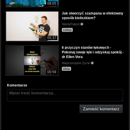
08:05
Jak otworzyć szampana w efektowny
sposób kieliszkiem?
NiezlyPatent
1080p
05:37
6 przyczyn stanów lękowych -
Pokonaj swoje lęki i odzyskaj spokój -
dr Ellen Vora
Nieprzeciętne Życie
480p
00:59
Komentarze
Zamieść komentarz