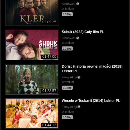
KinoSwiat
premium
1080p
02:09:25
Śubuk (2022) Cały film PL
KinoSwiat
premium
1080p
01:47:00
Doris: Historia pewnej miłości (2018)
Lektor PL
Filmy Akcji
premium
1080p
01:28:57
Wesele w Toskanii (2014) Lektor PL
Filmy Akcji
premium
1080p
01:44:13