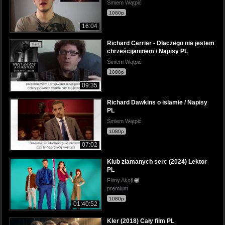
Śmiem Wątpić
1080p
16:04
Richard Carrier - Dlaczego nie jestem
chrześcijaninem / Napisy PL
Śmiem Wątpić
1080p
09:35
Richard Dawkins o islamie / Napisy
PL
Śmiem Wątpić
1080p
07:02
Klub złamanych serc (2024) Lektor
PL
Filmy Akcji
premium
1080p
01:40:52
Kler (2018) Cały film PL