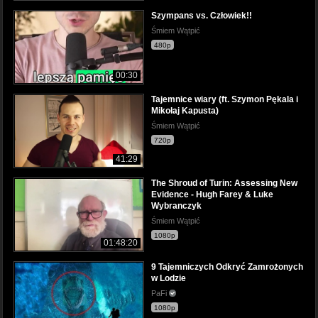
Szympans vs. Człowiek!!
Śmiem Wątpić
480p
00:30
Tajemnice wiary (ft. Szymon Pękala i
Mikołaj Kapusta)
Śmiem Wątpić
720p
41:29
The Shroud of Turin: Assessing New
Evidence - Hugh Farey & Luke
Wybranczyk
Śmiem Wątpić
1080p
01:48:20
9 Tajemniczych Odkryć Zamrożonych
w Lodzie
PaFi
1080p