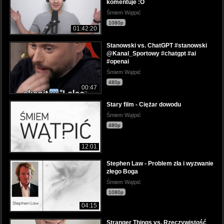
komentuje :O
Śmiem Wątpić
1080p
01:42:20
Stanowski vs. ChatGPT #stanowski
@Kanal_Sportowy #chatgpt #ai
#openai
Śmiem Wątpić
480p
00:47
Stary film - Ciężar dowodu
Śmiem Wątpić
480p
12:01
Stephen Law - Problem zła i wyzwanie
złego Boga
Śmiem Wątpić
1080p
04:15
Stranger Things vs. Rzeczywistość