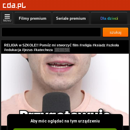
Filmy premium
Seriale premium
Dla dzieci
MENU
szukaj
RELIGIA w SZKOLE!! Pomóż mi stworzyć film #religia #ksiadz #szkoła
#edukacja #jezus #katecheza
00:00:58
Aby móc oglądać na tym urządzeniu