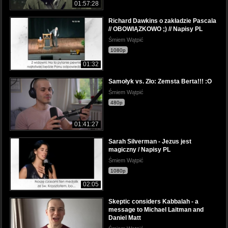
01:57:28
Richard Dawkins o zakładzie Pascala
// OBOWIĄZKOWO ;) // Napisy PL
Śmiem Wątpić
1080p
01:32
Samołyk vs. Zło: Zemsta Berta!!! :O
Śmiem Wątpić
480p
01:41:27
Sarah Silverman - Jezus jest
magiczny / Napisy PL
Śmiem Wątpić
1080p
02:05
Skeptic considers Kabbalah - a
message to Michael Laitman and
Daniel Matt