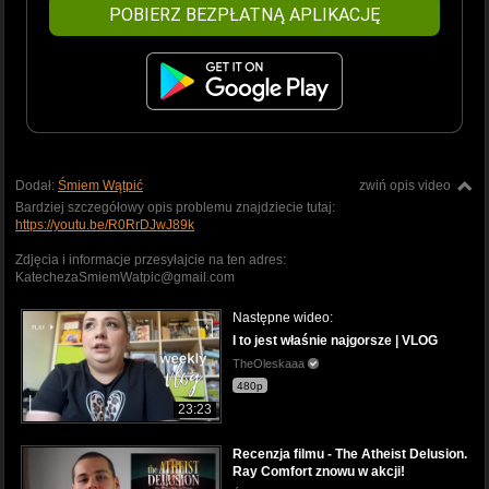
POBIERZ BEZPŁATNĄ APLIKACJĘ
Dodał:
Śmiem Wątpić
zwiń opis video
Bardziej szczegółowy opis problemu znajdziecie tutaj:
https://youtu.be/R0RrDJwJ89k
Zdjęcia i informacje przesyłajcie na ten adres:
KatechezaSmiemWatpic@gmail.com
Następne wideo:
I to jest właśnie najgorsze | VLOG
TheOleskaaa
480p
23:23
Recenzja filmu - The Atheist Delusion.
Ray Comfort znowu w akcji!