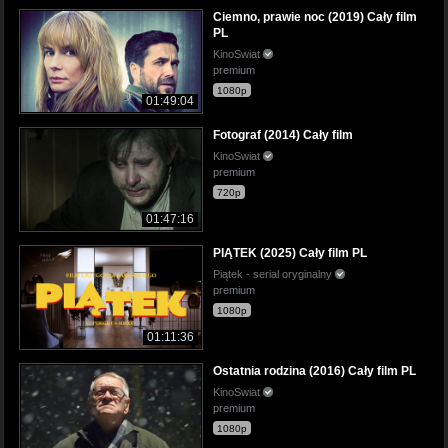
Ciemno, prawie noc (2019) Cały film
PL
KinoSwiat
premium
1080p
01:49:04
Fotograf (2014) Cały film
KinoSwiat
premium
720p
01:47:16
PIĄTEK (2025) Cały film PL
Piątek - serial oryginalny
premium
1080p
01:11:36
Ostatnia rodzina (2016) Cały film PL
KinoSwiat
premium
1080p