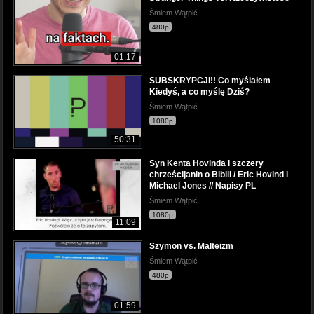
Śmiem Wątpić
480p
01:17
SUBSKRYPCJI!! Co myślałem
Kiedyś, a co myślę Dziś?
Śmiem Wątpić
1080p
50:31
Syn Kenta Hovinda i szczery
chrześcijanin o Biblii / Eric Hovind i
Michael Jones // Napisy PL
Śmiem Wątpić
1080p
11:09
Szymon vs. Malteizm
Śmiem Wątpić
480p
01:59