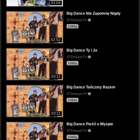
03:04
Big Dance Nie Zapomnę Nigdy
STDmusicTV
1080p
02:52
Big Dance Ty i Ja
STDmusicTV
1080p
03:11
Big Dance Tańczmy Razem
STDmusicTV
1080p
03:11
Big Dance Pieśń o Wyspie
STDmusicTV
1080p