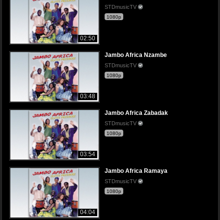
STDmusicTV
1080p
02:50
Jambo Africa Nzambe
STDmusicTV
1080p
03:48
Jambo Africa Zabadak
STDmusicTV
1080p
03:54
Jambo Africa Ramaya
STDmusicTV
1080p
04:04