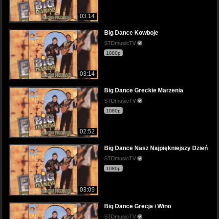
03:14
Big Dance Kowboje
STDmusicTV
1080p
03:14
Big Dance Greckie Marzenia
STDmusicTV
1080p
02:52
Big Dance Nasz Najpiękniejszy Dzień
STDmusicTV
1080p
03:09
Big Dance Grecja i Wino
STDmusicTV