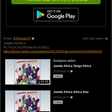
Dodał:
STDmusicTV
zwiń opis video
JAMBO AFRICA -
PŁYTA DO KUPIENIA NA iTUNES:
https://itunes.apple.com/us/album/z%C5%82ote-przeboje/id1084685918
Następne wideo:
Jambo Africa Tango Africa
STDmusicTV
1080p
04:46
Jambo Africa Africa Star
STDmusicTV
1080p