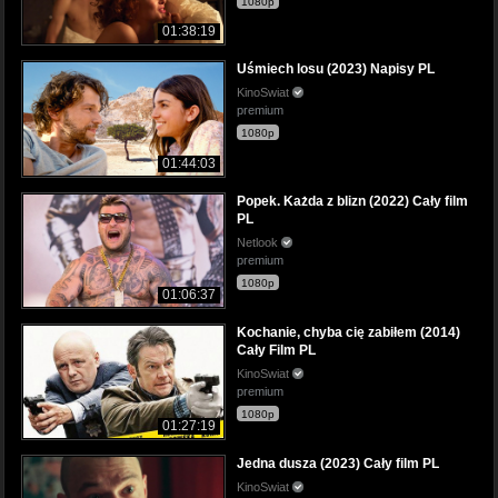
1080p
01:38:19
Uśmiech losu (2023) Napisy PL
KinoSwiat
premium
1080p
01:44:03
Popek. Każda z blizn (2022) Cały film
PL
Netlook
premium
1080p
01:06:37
Kochanie, chyba cię zabiłem (2014)
Cały Film PL
KinoSwiat
premium
1080p
01:27:19
Jedna dusza (2023) Cały film PL
KinoSwiat