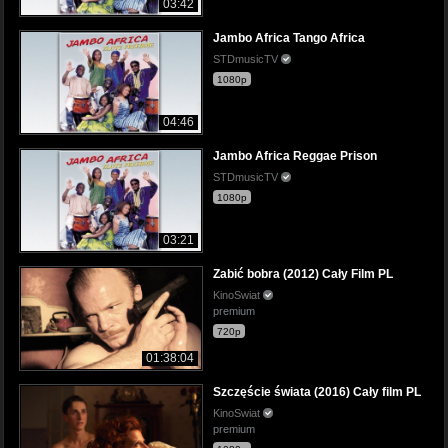
03:42
Jambo Africa Tango Africa
STDmusicTV
1080p
04:46
Jambo Africa Reggae Prison
STDmusicTV
1080p
03:21
Zabić bobra (2012) Cały Film PL
KinoSwiat
premium
720p
01:38:04
Szczęście świata (2016) Cały film PL
KinoSwiat
premium