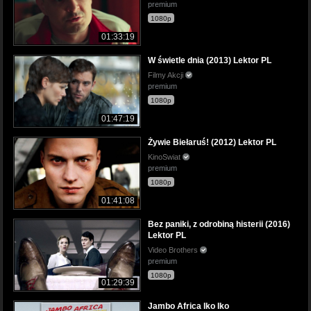
premium
1080p
01:33:19
W świetle dnia (2013) Lektor PL
Filmy Akcji
premium
1080p
01:47:19
Żywie Biełaruś! (2012) Lektor PL
KinoSwiat
premium
1080p
01:41:08
Bez paniki, z odrobiną histerii (2016)
Lektor PL
Video Brothers
premium
1080p
01:29:39
Jambo Africa Iko Iko