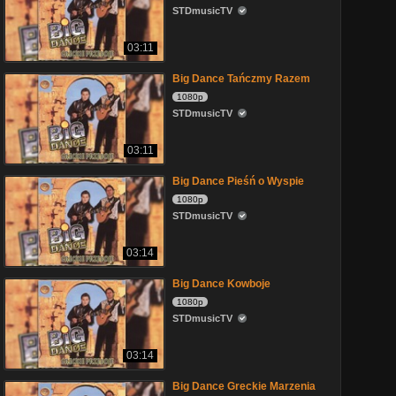
STDmusicTV
03:11
Big Dance Tańczmy Razem
1080p
STDmusicTV
03:11
Big Dance Pieśń o Wyspie
1080p
STDmusicTV
03:14
Big Dance Kowboje
1080p
STDmusicTV
03:14
Big Dance Greckie Marzenia