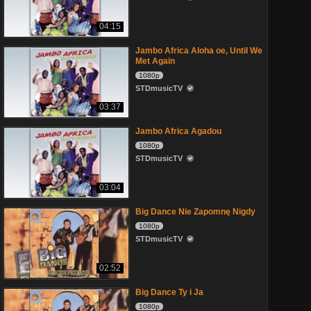
04:15
Jambo Africa Aloha oe, Until We
Met Again
1080p
STDmusicTV
03:37
Jambo Africa Agadou
1080p
STDmusicTV
03:04
Big Dance Nie Zapomnę Nigdy
1080p
STDmusicTV
02:52
Big Dance Ty i Ja
1080p