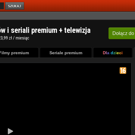
ów i seriali premium + telewizja
Dołącz
do
3,99 zł / miesiąc
Filmy premium
Seriale premium
Dla dzieci