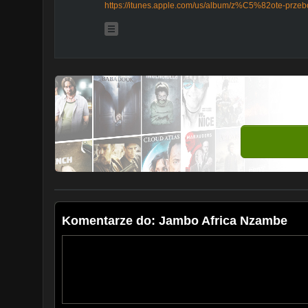
https://itunes.apple.com/us/album/z%C5%82ote-prze
Komentarze do: Jambo Africa Nzambe