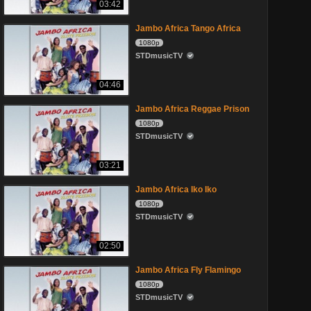
03:42
Jambo Africa Tango Africa
1080p
STDmusicTV
04:46
Jambo Africa Reggae Prison
1080p
STDmusicTV
03:21
Jambo Africa Iko Iko
1080p
STDmusicTV
02:50
Jambo Africa Fly Flamingo
1080p
STDmusicTV