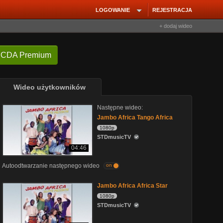
LOGOWANIE
REJESTRACJA
+ dodaj wideo
 CDA Premium
Wideo użytkowników
Następne wideo:
Jambo Africa Tango Africa
1080p
STDmusicTV
04:46
Autoodtwarzanie następnego wideo
on
Jambo Africa Africa Star
1080p
STDmusicTV