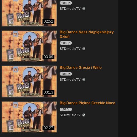
1080p
STDmusicTV
02:52
Big Dance Nasz Najpiękniejszy
Dzień
1080p
STDmusicTV
03:09
Big Dance Grecja i Wino
1080p
STDmusicTV
03:13
Big Dance Piękne Greckie Noce
1080p
STDmusicTV
02:27