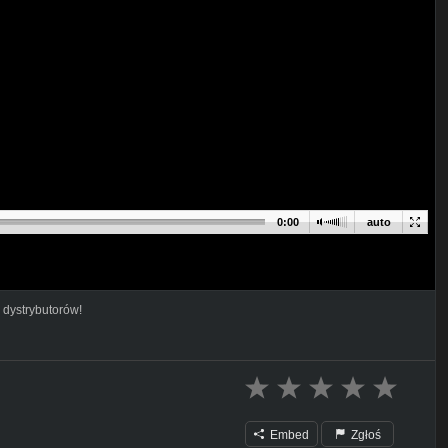
0:00
auto
 dystrybutorów!
Embed
Zgłoś