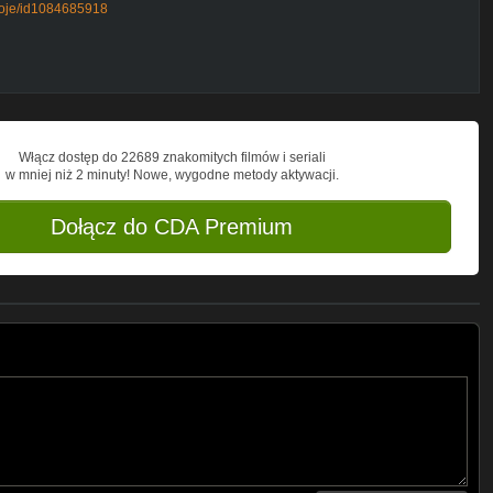
boje/id1084685918
Włącz dostęp do 22689 znakomitych filmów i seriali
w mniej niż 2 minuty! Nowe, wygodne metody aktywacji.
Dołącz do CDA Premium