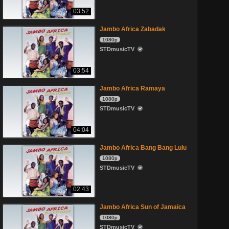
03:52
Jambo Africa Zabadak
1080p
STDmusicTV
03:54
Jambo Africa Ramaya
1080p
STDmusicTV
04:04
Jambo Africa Bang Bang Lulu
1080p
STDmusicTV
02:43
Jambo Africa Sun of Jamaica
1080p
STDmusicTV