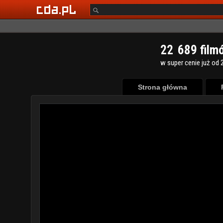
2
2
6
8
9
film
w super cenie już od 2
Strona główna