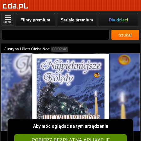
Filmy premium
Seriale premium
Dla dzieci
MENU
szukaj
Justyna i Piotr Cicha Noc
00:02:48
Aby móc oglądać na tym urządzeniu
POBIERZ BEZPŁATNĄ APLIKACJĘ