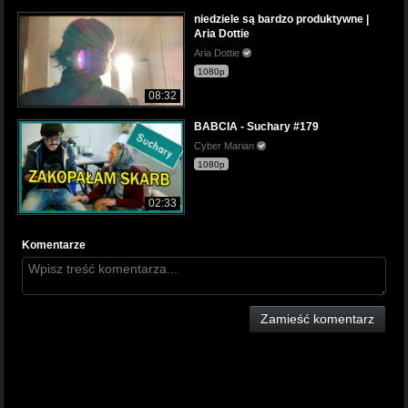
niedziele są bardzo produktywne |
Aria Dottie
Aria Dottie
1080p
08:32
BABCIA - Suchary #179
Cyber Marian
1080p
02:33
Komentarze
Zamieść komentarz