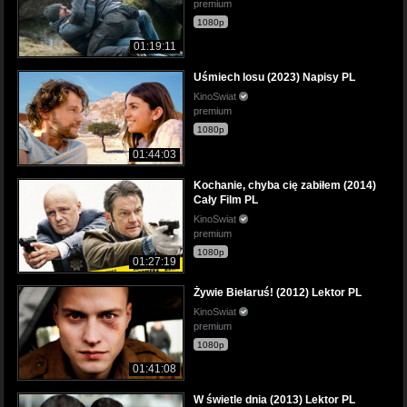
premium
1080p
01:19:11
Uśmiech losu (2023) Napisy PL
KinoSwiat
premium
1080p
01:44:03
Kochanie, chyba cię zabiłem (2014)
Cały Film PL
KinoSwiat
premium
1080p
01:27:19
Żywie Biełaruś! (2012) Lektor PL
KinoSwiat
premium
1080p
01:41:08
W świetle dnia (2013) Lektor PL