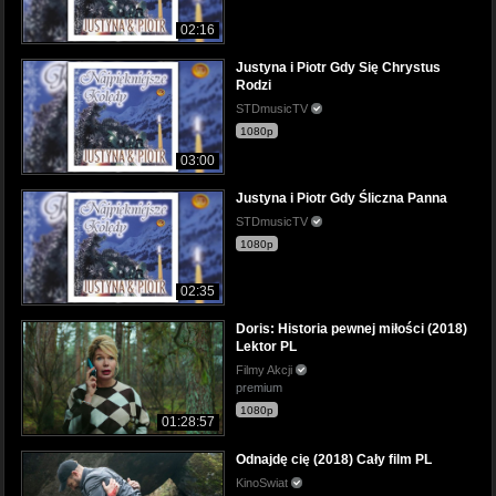
02:16
Justyna i Piotr Gdy Się Chrystus
Rodzi
STDmusicTV
1080p
03:00
Justyna i Piotr Gdy Śliczna Panna
STDmusicTV
1080p
02:35
Doris: Historia pewnej miłości (2018)
Lektor PL
Filmy Akcji
premium
1080p
01:28:57
Odnajdę cię (2018) Cały film PL
KinoSwiat