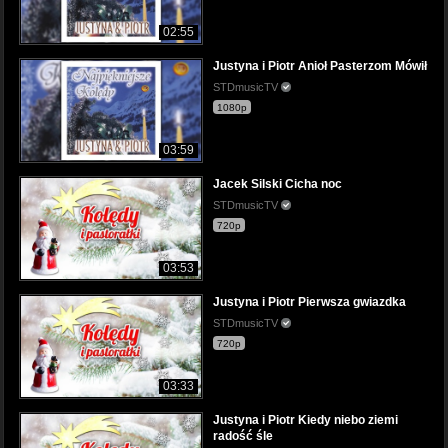
02:55
Justyna i Piotr Anioł Pasterzom Mówił
STDmusicTV
1080p
03:59
Jacek Silski Cicha noc
STDmusicTV
720p
03:53
Justyna i Piotr Pierwsza gwiazdka
STDmusicTV
720p
03:33
Justyna i Piotr Kiedy niebo ziemi
radość śle