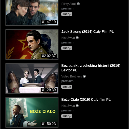
Filmy Akcji
premium
1080p
01:47:19
Jack Strong (2014) Cały Film PL
KinoSwiat
premium
1080p
02:02:37
Bez paniki, z odrobiną histerii (2016)
Lektor PL
Video Brothers
premium
1080p
01:29:39
Boże Ciało (2019) Cały film PL
KinoSwiat
premium
1080p
01:50:23