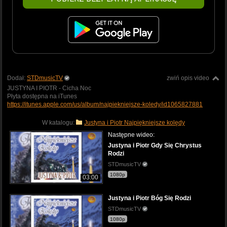
Dodał:
STDmusicTV
zwiń opis video
JUSTYNA I PIOTR - Cicha Noc
Płyta dostępna na iTunes
https://itunes.apple.com/us/album/najpiekniejsze-koledy/id1065827881
W katalogu:
Justyna i Piotr Najpiękniejsze kolędy
Następne wideo:
Justyna i Piotr Gdy Się Chrystus
Rodzi
STDmusicTV
1080p
03:00
Justyna i Piotr Bóg Się Rodzi
STDmusicTV
1080p