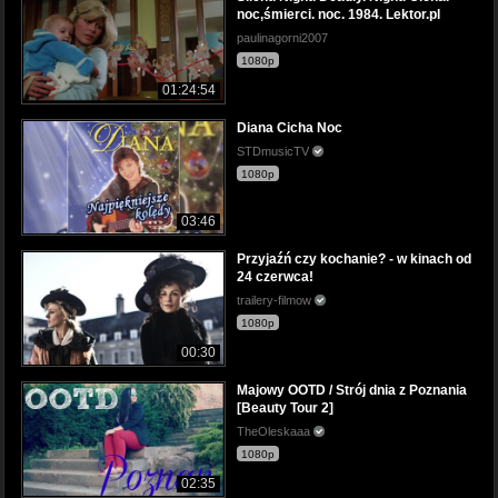
noc,śmierci. noc. 1984. Lektor.pl
paulinagorni2007
1080p
01:24:54
Diana Cicha Noc
STDmusicTV
1080p
03:46
Przyjaźń czy kochanie? - w kinach od
24 czerwca!
trailery-filmow
1080p
00:30
Majowy OOTD / Strój dnia z Poznania
[Beauty Tour 2]
TheOleskaaa
1080p
02:35