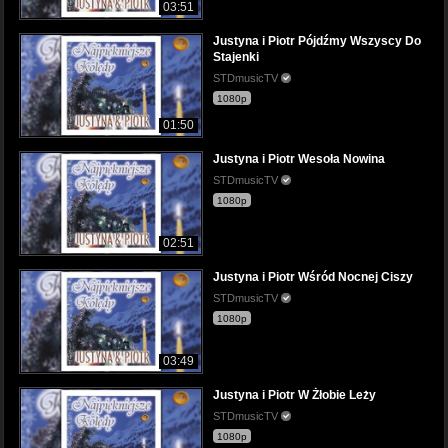
03:51
Justyna i Piotr Pójdźmy Wszyscy Do
Stajenki
STDmusicTV
1080p
01:50
Justyna i Piotr Wesoła Nowina
STDmusicTV
1080p
02:51
Justyna i Piotr Wśród Nocnej Ciszy
STDmusicTV
1080p
03:49
Justyna i Piotr W Żłobie Leży
STDmusicTV
1080p