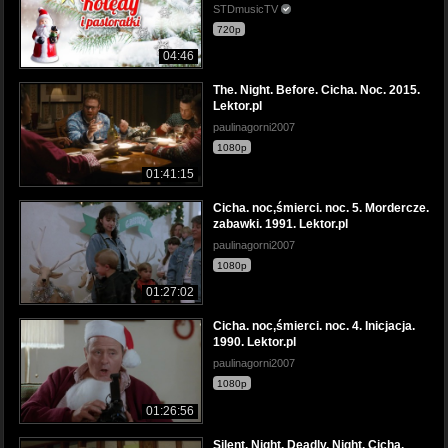
STDmusicTV
720p
04:46
The. Night. Before. Cicha. Noc. 2015.
Lektor.pl
paulinagorni2007
1080p
01:41:15
Cicha. noc,śmierci. noc. 5. Mordercze.
zabawki. 1991. Lektor.pl
paulinagorni2007
1080p
01:27:02
Cicha. noc,śmierci. noc. 4. Inicjacja.
1990. Lektor.pl
paulinagorni2007
1080p
01:26:56
Silent. Night. Deadly. Night. Cicha.