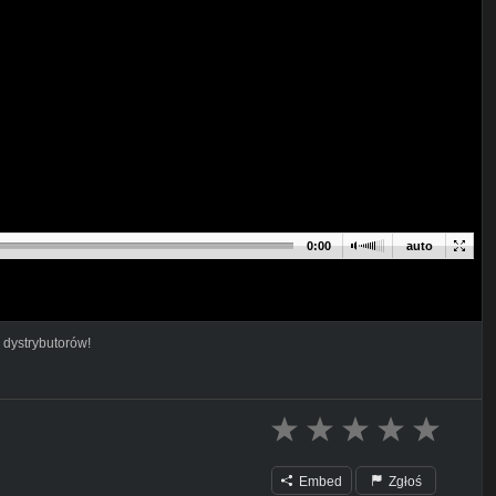
0:00
auto
 dystrybutorów!
Embed
Zgłoś