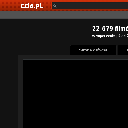
2
2
6
7
9
film
w super cenie już od 2
Strona główna