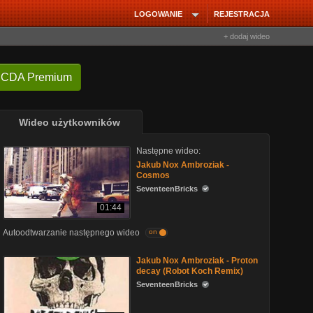
LOGOWANIE
REJESTRACJA
+ dodaj wideo
 CDA Premium
Wideo użytkowników
Następne wideo:
Jakub Nox Ambroziak -
Cosmos
SeventeenBricks
01:44
Autoodtwarzanie następnego wideo
on
Jakub Nox Ambroziak - Proton
decay (Robot Koch Remix)
SeventeenBricks