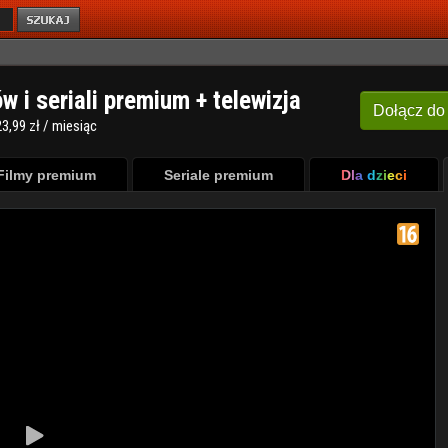
ów i seriali premium + telewizja
Dołącz
do
3,99 zł / miesiąc
Filmy premium
Seriale premium
Dla dzieci