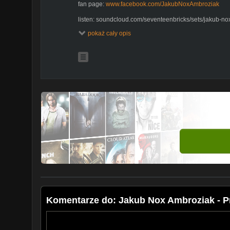
fan page:
www.facebook.com/JakubNoxAmbroziak
listen: soundcloud.com/seventeenbricks/sets/jakub-n
pokaż cały opis
download:
www.mediafire.com
?uei4qc9yoat7fyr
Komentarze do: Jakub Nox Ambroziak - P