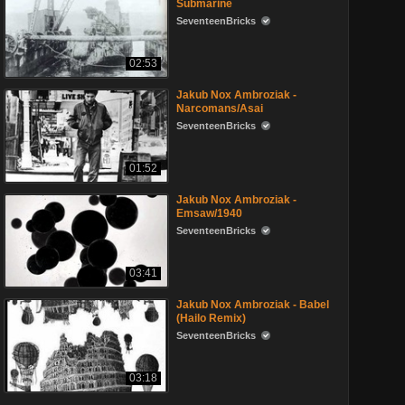
Submarine
SeventeenBricks
02:53
Jakub Nox Ambroziak -
Narcomans/Asai
SeventeenBricks
01:52
Jakub Nox Ambroziak -
Emsaw/1940
SeventeenBricks
03:41
Jakub Nox Ambroziak - Babel
(Hailo Remix)
SeventeenBricks
03:18