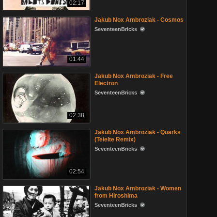
02:17
Jakub Nox Ambroziak - Cosmos
SeventeenBricks
01:44
Jakub Nox Ambroziak - Free
Electron
SeventeenBricks
02:38
Jakub Nox Ambroziak - Quarks
(Teielte Remix)
SeventeenBricks
02:54
Jakub Nox Ambroziak - Women
from Hiroshima
SeventeenBricks