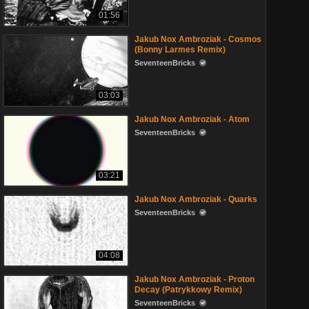
01:56
Jakub Nox Ambroziak - Cosmos
(Bonny Larmes Remix)
SeventeenBricks
03:03
Jakub Nox Ambroziak - Atom
SeventeenBricks
03:21
Jakub Nox Ambroziak - Quarks
SeventeenBricks
04:08
Jakub Nox Ambroziak - Proton
Decay (Patrykkowy Remix)
SeventeenBricks