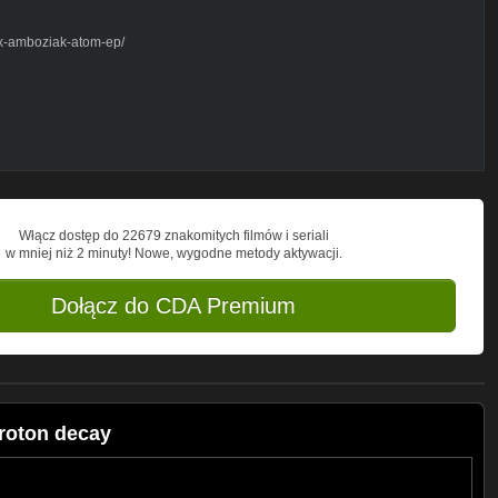
ox-amboziak-atom-ep/
Włącz dostęp do 22679 znakomitych filmów i seriali
w mniej niż 2 minuty! Nowe, wygodne metody aktywacji.
Dołącz do CDA Premium
roton decay