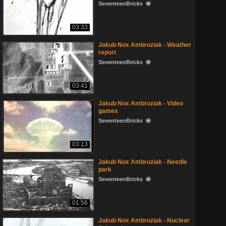
SeventeenBricks
03:33
Jakub Nox Ambroziak - Weather
report
SeventeenBricks
03:41
Jakub Nox Ambroziak - Video
games
SeventeenBricks
03:13
Jakub Nox Ambroziak - Needle
park
SeventeenBricks
01:56
Jakub Nox Ambroziak - Nuclear