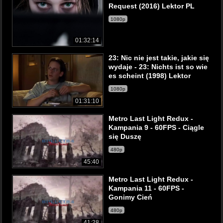
Request (2016) Lektor PL
1080p
01:32:14
23: Nic nie jest takie, jakie się
wydaje - 23: Nichts ist so wie
es scheint (1998) Lektor
1080p
01:31:10
Metro Last Light Redux -
Kampania 9 - 60FPS - Ciągle
się Duszę
480p
45:40
Metro Last Light Redux -
Kampania 11 - 60FPS -
Gonimy Cień
480p
41:28