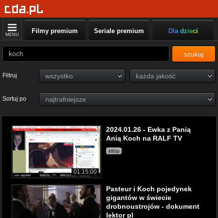
Filmy premium
Seriale premium
Dla dzieci
MENU
szukaj
Filtruj
Sortuj po
2024.01.26 - Ewka z Panią
Anią Koch na RALF TV
480p
01:15:00
Pasteur i Koch pojedynek
gigantów w świecie
drobnoustrojów - dokument
lektor pl