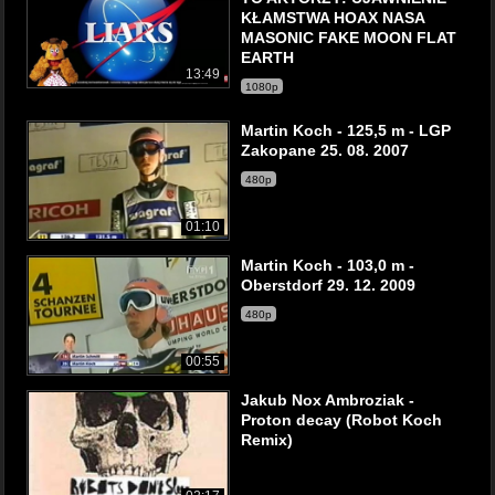
KŁAMSTWA HOAX NASA
MASONIC FAKE MOON FLAT
EARTH
13:49
1080p
Martin Koch - 125,5 m - LGP
Zakopane 25. 08. 2007
480p
01:10
Martin Koch - 103,0 m -
Oberstdorf 29. 12. 2009
480p
00:55
Jakub Nox Ambroziak -
Proton decay (Robot Koch
Remix)