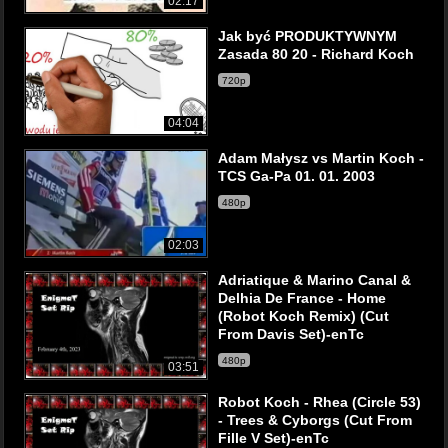
02:17
Jak być PRODUKTYWNYM
Zasada 80 20 - Richard Koch
720p
04:04
Adam Małysz vs Martin Koch -
TCS Ga-Pa 01. 01. 2003
480p
02:03
Adriatique & Marino Canal &
Delhia De France - Home
(Robot Koch Remix) (Cut
From Davis Set)-enTc
480p
03:51
Robot Koch - Rhea (Circle 53)
- Trees & Cyborgs (Cut From
Fille V Set)-enTc