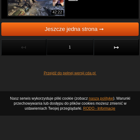
42:22
Jeszcze jedna strona ➞
↤
↦
1
Przejdź do pełnej wersji cda.pl
Nasz serwis wykorzystuje pliki cookie (zobacz
naszą politykę
). Warunki
przechowywania lub dostępu do plików cookies możesz zmienić w
ustawieniach Twojej przeglądarki.
RODO - Informacje