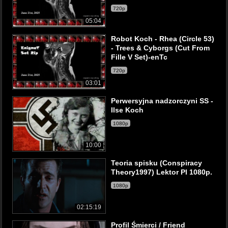
720p
05:04
Robot Koch - Rhea (Circle 53)
- Trees & Cyborgs (Cut From
Fille V Set)-enTc
720p
03:01
Perwersyjna nadzorczyni SS -
Ilse Koch
1080p
10:00
Teoria spisku (Conspiracy
Theory1997) Lektor Pl 1080p.
1080p
02:15:19
Profil Śmierci / Friend