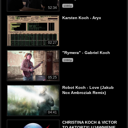
1080p
52:34
Karsten Koch - Aryx
02:27
"Rymera" - Gabriel Koch
1080p
05:25
Robot Koch - Love (Jakub
Nox Ambroziak Remix)
04:41
CHRISTINA KOCH & VICTOR
TO AKTORZY! UJAWNIENIE