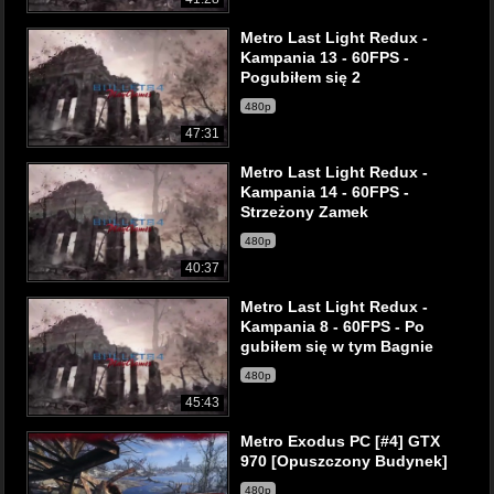
Metro Last Light Redux -
Kampania 13 - 60FPS -
Pogubiłem się 2
480p
47:31
Metro Last Light Redux -
Kampania 14 - 60FPS -
Strzeżony Zamek
480p
40:37
Metro Last Light Redux -
Kampania 8 - 60FPS - Po
gubiłem się w tym Bagnie
480p
45:43
Metro Exodus PC [#4] GTX
970 [Opuszczony Budynek]
480p