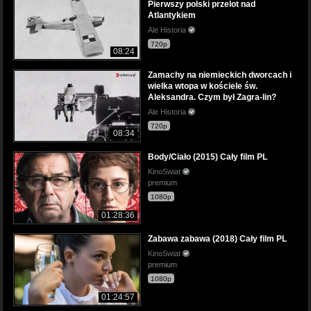
Pierwszy polski przelot nad
Atlantykiem
Ale Historia
720p
08:24
Zamachy na niemieckich dworcach i
wielka wtopa w kościele św.
Aleksandra. Czym był Zagra-lin?
Ale Historia
720p
08:34
Body/Ciało (2015) Cały film PL
KinoSwiat
premium
1080p
01:28:36
Zabawa zabawa (2018) Cały film PL
KinoSwiat
premium
1080p
01:24:57