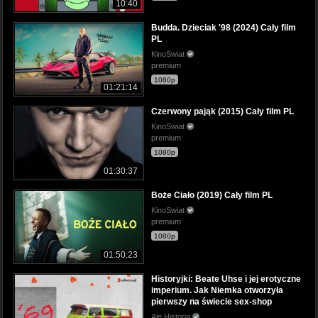
10:40
Budda. Dzieciak '98 (2024) Cały film
PL
KinoSwiat
premium
1080p
01:21:14
Czerwony pająk (2015) Cały film PL
KinoSwiat
premium
1080p
01:30:37
Boże Ciało (2019) Cały film PL
KinoSwiat
premium
1080p
01:50:23
Historyjki: Beate Uhse i jej erotyczne
imperium. Jak Niemka otworzyła
pierwszy na świecie sex-shop
Ale Historia