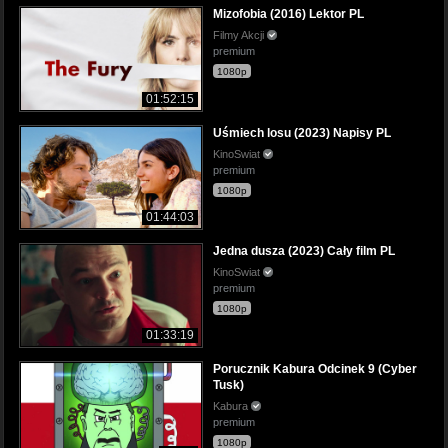
Mizofobia (2016) Lektor PL
Filmy Akcji
premium
1080p
01:52:15
Uśmiech losu (2023) Napisy PL
KinoSwiat
premium
1080p
01:44:03
Jedna dusza (2023) Cały film PL
KinoSwiat
premium
1080p
01:33:19
Porucznik Kabura Odcinek 9 (Cyber
Tusk)
Kabura
premium
1080p