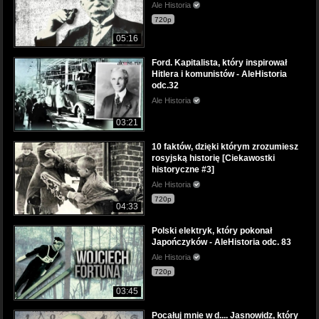
Ale Historia
720p
05:16
Ford. Kapitalista, który inspirował
Hitlera i komunistów - AleHistoria
odc.32
Ale Historia
03:21
10 faktów, dzięki którym zrozumiesz
rosyjską historię [Ciekawostki
historyczne #3]
Ale Historia
720p
04:33
Polski elektryk, który pokonał
Japończyków - AleHistoria odc. 83
Ale Historia
720p
03:45
Pocałuj mnie w d.... Jasnowidz, który