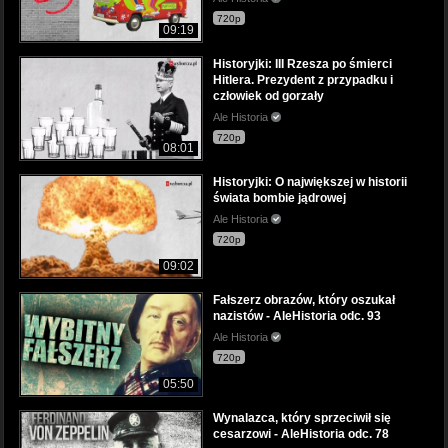
720p
09:19
Historyjki: III Rzesza po śmierci
Hitlera. Prezydent z przypadku i
człowiek od gorzały
Ale Historia
720p
08:01
Historyjki: O największej w historii
świata bombie jądrowej
Ale Historia
720p
09:02
Fałszerz obrazów, który oszukał
nazistów - AleHistoria odc. 93
Ale Historia
720p
05:50
Wynalazca, który sprzeciwił się
cesarzowi - AleHistoria odc. 78