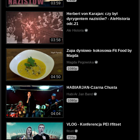
03:59
Herbert von Karajan: czy był
dyrygentem nazistów? - AleHistoria
odc.21
Ale Historia
03:58
Zupa dyniowo- kokosowa-Fit Food by
Magda
Magda Pegowska
1080p
04:50
HABIARJAN-Czarna Chusta
Habi Ar Jan Band
1080p
04:04
VLOG - Konferencja PEI #fitset
fitset
720p