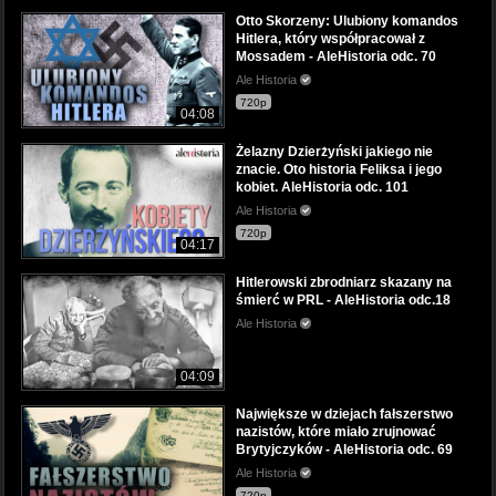
Otto Skorzeny: Ulubiony komandos
Hitlera, który współpracował z
Mossadem - AleHistoria odc. 70
Ale Historia
720p
04:08
Żelazny Dzierżyński jakiego nie
znacie. Oto historia Feliksa i jego
kobiet. AleHistoria odc. 101
Ale Historia
720p
04:17
Hitlerowski zbrodniarz skazany na
śmierć w PRL - AleHistoria odc.18
Ale Historia
04:09
Największe w dziejach fałszerstwo
nazistów, które miało zrujnować
Brytyjczyków - AleHistoria odc. 69
Ale Historia
720p