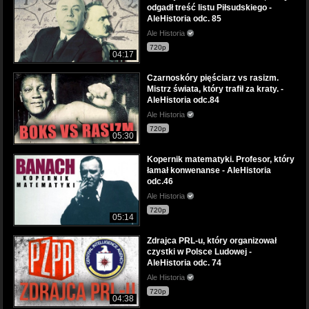
odgadł treść listu Piłsudskiego -
AleHistoria odc. 85
Ale Historia
720p
04:17
Czarnoskóry pięściarz vs rasizm.
Mistrz świata, który trafił za kraty. -
AleHistoria odc.84
Ale Historia
720p
05:30
Kopernik matematyki. Profesor, który
łamał konwenanse - AleHistoria
odc.46
Ale Historia
720p
05:14
Zdrajca PRL-u, który organizował
czystki w Polsce Ludowej -
AleHistoria odc. 74
Ale Historia
720p
04:38