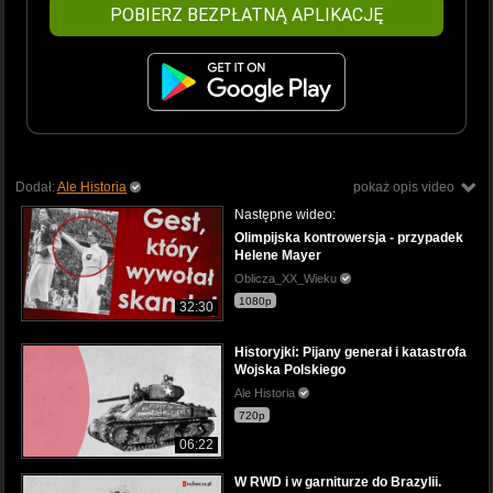
POBIERZ BEZPŁATNĄ APLIKACJĘ
Dodał:
Ale Historia
pokaż opis video
Następne wideo:
Olimpijska kontrowersja - przypadek
Helene Mayer
Oblicza_XX_Wieku
1080p
32:30
Historyjki: Pijany generał i katastrofa
Wojska Polskiego
Ale Historia
720p
06:22
W RWD i w garniturze do Brazylii.