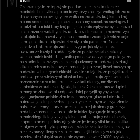
anonim
Czaswm mysle ze lepiwj sie poddac i stac czescia niemiec
mentalnie i nie tylko a potem to wykorzystac i zyc weflug ich zasad
dla wlasnych celow.. gdys tw walka na zasadziw kraj kontra kraj
nie ma sensu.. oni sa sposcizna usa a my sposcizna sowiegow i
chodzi mi tu o fakt ktory kraj pod jaka strefa wplywow byl.. a moze i
jest.. szczerze wolalbym siw urodzic w niemczech, pracowac zyc
spokojnie baa nawet z tymi musliammibo czasem jak widze sejm,
komisje sledcza i odpowiedzi w stylu nie pamietam i fakt ze w
zasadzie i tak im chuja zrobia to rzygam jak slysze pilska i
uwazam ze kazdy kto oddal zycie za polske zostal oszukany..
walesa, bolek tuski itd.. i garstka patriotow ktorzy moga pokrsyczec
na stadionie i to wszystko.. co maja niwmcy miliardowe przetargi
kilka marek samochodowych produkcje poteznej ilosci maszyn np
budowlanych na rynek chinski.. wy sie smiejeciw ze przyjeli troche
arabow.. poza wiekszymi miastami ara y nie maja zycia w miescie
przewaznie sa w miare mili a co zyskali niemcy, mozliwosc
kontraktow w arabii saudyjskiej itd.. usa? Usa ma nas w dupie i
niemcy po zbudowaniu odpowiedniej pozycjii bylyby w stanie
wynegocjowac polskie ziemie nad naszymi glowami ale strefa
buforowa jest im potrzebna.. poza tym chcialbym wlaczyc ziemie
polskie w niemcy i poczekac co sie stanie jak niemcy graniczyc
beda bezposrednia z rosja.. ale to takiw dywagacje idzmy do
niemieckiego lidla jezdzijmy ich autami , kupujmy od nich csolgi
leopard a potem podniecajmy sie ze jestesmy silni bo mam kilka
caolgow wiecej.. tylko pomyslvie , wiecie ze to kto ile ma czolgow
nic nie znaczy.. licay sie sila ich produkcjii i niemcy w rok jak
przeksztalca fabryki sa w stanie wyprodukowac 20000razy wiecej