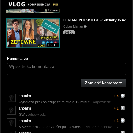
08:44
LEKCJA POLSKIEGO - Suchary #247
Cyber Marian
1080p
02:19
Komentarze
Zamieść komentarz
anonim
+ 4
wyborcza.pl? coś czuję że to strata 12 minut...
odpowiedz
anonim
+ 1
GW...
odpowiedz
anonim
+ 1
A Szechtera kto będzie ścigał i sowieckie zbrodnie
odpowiedz