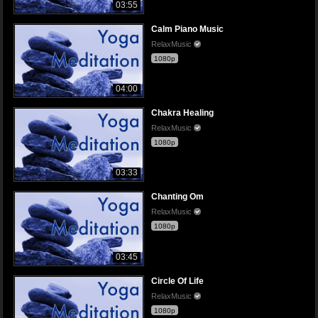
03:55
Calm Piano Music
RelaxMusic
1080p
04:00
Chakra Healing
RelaxMusic
1080p
03:33
Chanting Om
RelaxMusic
1080p
03:45
Circle Of Life
RelaxMusic
1080p