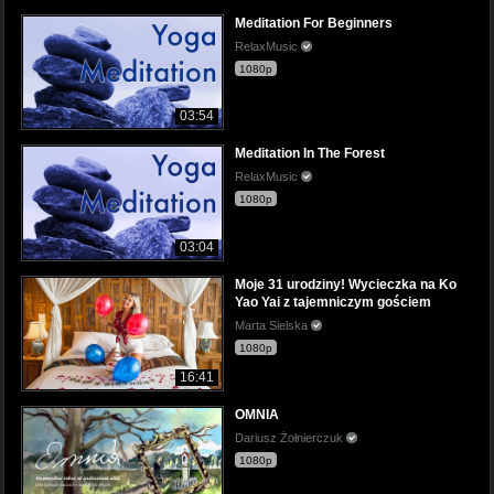
Meditation For Beginners
RelaxMusic
1080p
03:54
Meditation In The Forest
RelaxMusic
1080p
03:04
Moje 31 urodziny! Wycieczka na Ko
Yao Yai z tajemniczym gościem
Marta Sielska
1080p
16:41
OMNIA
Dariusz Żołnierczuk
1080p