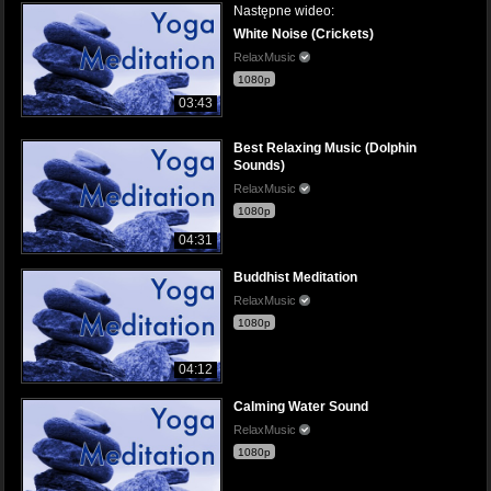
Następne wideo:
White Noise (Crickets)
RelaxMusic
1080p
03:43
Best Relaxing Music (Dolphin
Sounds)
RelaxMusic
1080p
04:31
Buddhist Meditation
RelaxMusic
1080p
04:12
Calming Water Sound
RelaxMusic
1080p