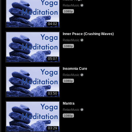
RelaxMusic
1080p
04:02
Inner Peace (Crashing Waves)
RelaxMusic
1080p
05:07
Insomnia Cure
RelaxMusic
1080p
03:50
Mantra
RelaxMusic
1080p
03:29