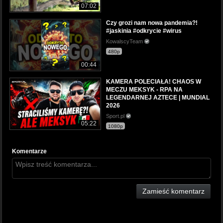
07:02
Czy grozi nam nowa pandemia?!
#jaskinia #odkrycie #wirus
KowalscyTeam
480p
00:44
KAMERA POLECIAŁA! CHAOS W
MECZU MEKSYK - RPA NA
LEGENDARNEJ AZTECE | MUNDIAL
2026
Sport.pl
05:22
1080p
Komentarze
Zamieść komentarz