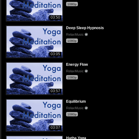
1080p
03:50
Deep Sleep Hypnosis
RelaxMusic
1080p
03:05
Energy Flow
RelaxMusic
1080p
03:57
Equilibrium
RelaxMusic
1080p
03:07
Hatha Yoga