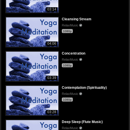
03:14
Cleansing Stream
RelaxMusic
1080p
04:06
Concentration
RelaxMusic
1080p
03:39
Contemplation (Spirituality)
RelaxMusic
1080p
03:28
Deep Sleep (Flute Music)
RelaxMusic