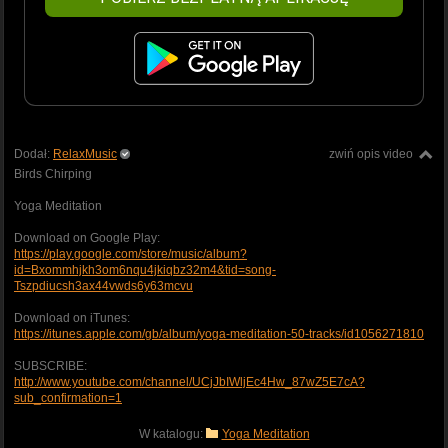
Dodał:
RelaxMusic
zwiń opis video
Birds Chirping
Yoga Meditation
Download on Google Play:
https://play.google.com/store/music/album?
id=Bxommhjkh3om6nqu4jkiqbz32m4&tid=song-
Tszpdiucsh3ax44vwds6y63mcvu
Download on iTunes:
https://itunes.apple.com/gb/album/yoga-meditation-50-tracks/id1056271810
SUBSCRIBE:
http://www.youtube.com/channel/UCjJbIWljEc4Hw_87wZ5E7cA?
sub_confirmation=1
W katalogu:
Yoga Meditation