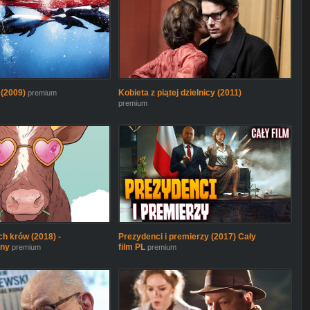
 (2009)
Kobieta z piątej dzielnicy (2011)
premium
premium
h krów (2018) -
Prezydenci i premierzy (2017) Cały
lny
film PL
premium
premium