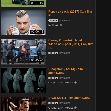
01:17:19
Popek za życia (2017) Cały film
PL
premium
1080p
Netlook
01:06:44
Czarny Czwartek. Janek
Wiśniewski padł (2011) Cały film
PL
premium
1080p
01:45:20
Hipopotamy (2014) - film
animowany
premium
1080p
Grupa_ZPR_Media
12:29
Drwal (2011) - film animowany
premium
1080p
Grupa_ZPR_Media