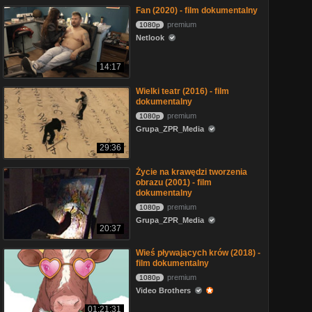
Fan (2020) - film dokumentalny
premium
1080p
Netlook
14:17
Wielki teatr (2016) - film
dokumentalny
premium
1080p
Grupa_ZPR_Media
29:36
Życie na krawędzi tworzenia
obrazu (2001) - film
dokumentalny
premium
1080p
Grupa_ZPR_Media
20:37
Wieś pływających krów (2018) -
film dokumentalny
premium
1080p
Video Brothers
01:21:31