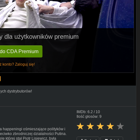
pny dla użytkowników premium
 do CDA Premium
ż konto? Zaloguj się!
nych dystrybutorów!
IMDb: 6.2 / 10
Ilość głosów: 9
a happeningi ośmieszające polityków i
eciwko zbrodniczej działalności Putina.
której stał Piotr Lisiewicz, była