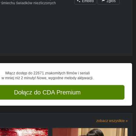
Embed
Zgłoś
wy śmiechu świadków niezliczonych
Włącz dostęp do 22671 znakomitych filmów i seriali
w mniej niż 2 minuty! Nowe, wygodne metody aktywacji.
Dołącz do CDA Premium
zobacz wszystkie »