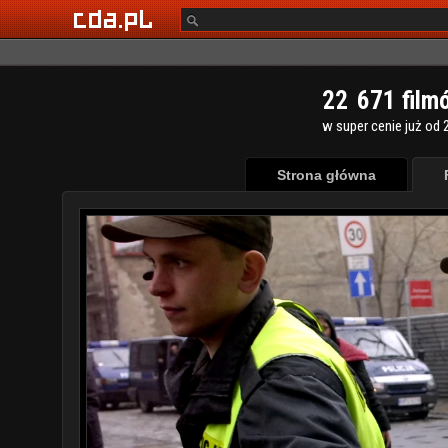
2
2
6
7
1
film
w super cenie już od 2
Strona główna