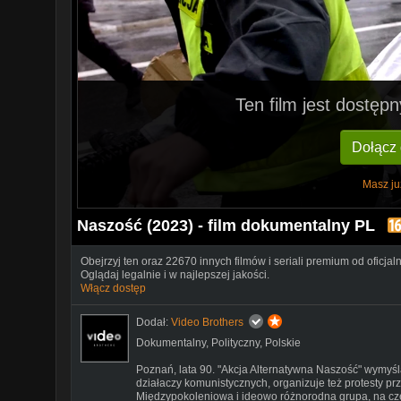
Ten film jest dostę
Dołącz
Masz ju
Naszość (2023) - film dokumentalny PL
Obejrzyj ten oraz 22670 innych filmów i seriali premium od oficjal
Oglądaj legalnie i w najlepszej jakości.
Włącz dostęp
Dodał:
Video Brothers
Dokumentalny
,
Polityczny
,
Polskie
Poznań, lata 90. "Akcja Alternatywna Naszość" wymyśl
działaczy komunistycznych, organizuje też protesty prz
Międzypokoleniowa i ideowo różnorodna grupa, na czele 