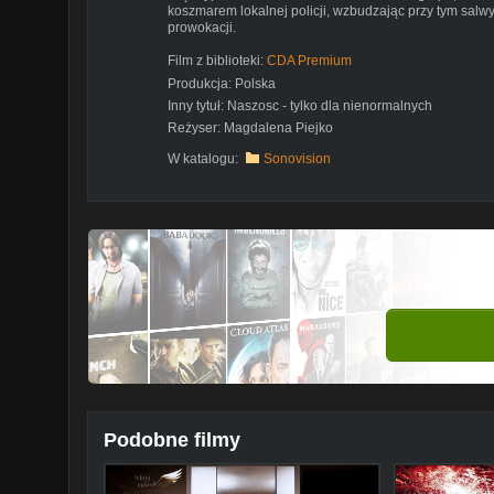
koszmarem lokalnej policji, wzbudzając przy tym sal
prowokacji.
Film z biblioteki:
CDA Premium
Produkcja:
Polska
Inny tytuł:
Naszosc - tylko dla nienormalnych
Reżyser:
Magdalena Piejko
W katalogu:
Sonovision
Podobne filmy