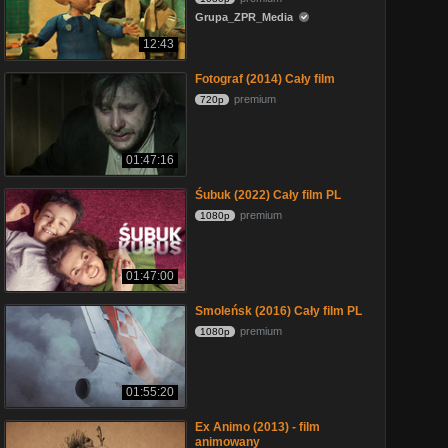
Grupa_ZPR_Media
12:43
Fotograf (2014) Cały film
premium
720p
01:47:16
Śubuk (2022) Cały film PL
premium
1080p
01:47:00
Smoleńsk (2016) Cały film PL
premium
1080p
01:55:20
Ex Animo (2013) - film
animowany