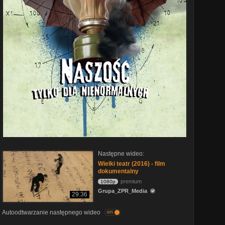
Następne wideo:
Wielki teatr (2016) - film
dokumentalny
premium
1080p
Grupa_ZPR_Media
29:36
Autoodtwarzanie następnego wideo
on