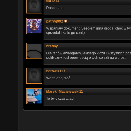
sia1214
Doskonałe,
patryq992
Wspaniały dokument. Szedłem inną drogą, choć w tym
sprzedał i za to go cenię.
bredny
Dla fanów awangardy, lekkiego kiczu i wszystkich poz
polityczny, jest opowieścią o tych co szli na wprost
borowik113
Warto obejrzeć.
Marek_Maciejewski11
To były czasy...ach