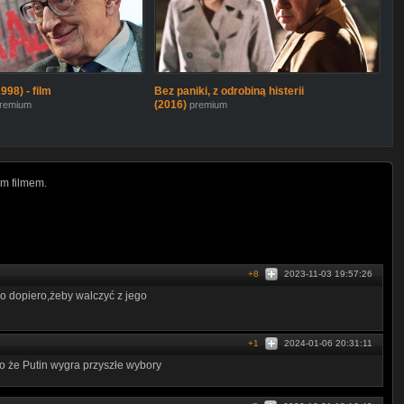
98) - film
Bez paniki, z odrobiną histerii
(2016)
remium
premium
m filmem.
+8
2023-11-03 19:57:26
 co dopiero,żeby walczyć z jego
+1
2024-01-06 20:31:11
o że Putin wygra przyszłe wybory