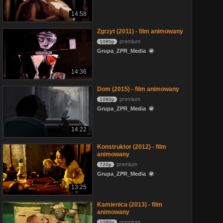
14:58
Zgrzyt (2011) - film animowany
premium
1080p
Grupa_ZPR_Media
14:36
Dom (2015) - film animowany
premium
1080p
Grupa_ZPR_Media
14:22
Konstruktor (2012) - film
animowany
premium
720p
Grupa_ZPR_Media
13:25
Kamienica (2013) - film
animowany
premium
1080p