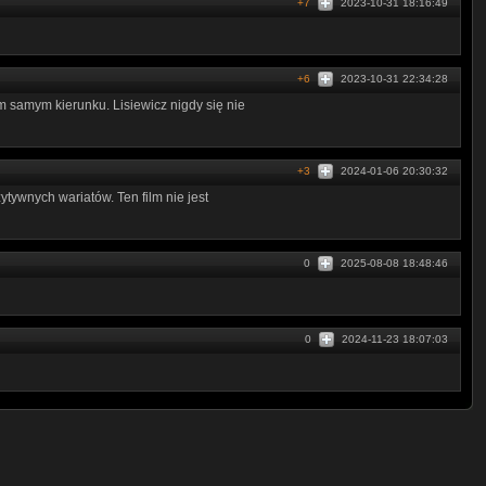
+7
2023-10-31 18:16:49
+6
2023-10-31 22:34:28
 samym kierunku. Lisiewicz nigdy się nie
+3
2024-01-06 20:30:32
ytywnych wariatów. Ten film nie jest
0
2025-08-08 18:48:46
0
2024-11-23 18:07:03