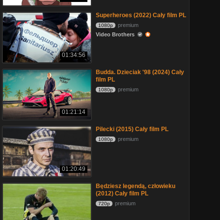
Superheroes (2022) Cały film PL
premium
1080p
Video Brothers
01:34:56
Budda. Dzieciak '98 (2024) Cały
film PL
premium
1080p
01:21:14
Pilecki (2015) Cały film PL
premium
1080p
01:20:49
Będziesz legendą, człowieku
(2012) Cały film PL
premium
720p