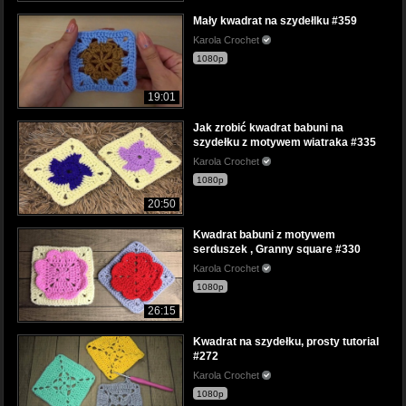
Mały kwadrat na szydełlku #359
Karola Crochet
1080p
19:01
Jak zrobić kwadrat babuni na
szydełku z motywem wiatraka #335
Karola Crochet
1080p
20:50
Kwadrat babuni z motywem
serduszek , Granny square #330
Karola Crochet
1080p
26:15
Kwadrat na szydełku, prosty tutorial
#272
Karola Crochet
1080p