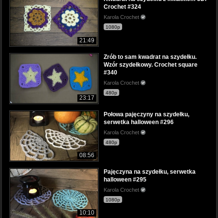
Crochet #324
Karola Crochet
1080p
21:49
Zrób to sam kwadrat na szydełku.
Wzór szydełkowy. Crochet square
#340
Karola Crochet
480p
23:17
Połowa pajęczyny na szydełku,
serwetka halloween #296
Karola Crochet
480p
08:56
Pajęczyna na szydełku, serwetka
halloween #295
Karola Crochet
1080p
10:10