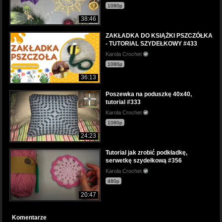
1080p
38:46
ZAKŁADKA DO KSIĄŻKI PSZCZÓŁKA
- TUTORIAL SZYDEŁKOWY #433
Karola Crochet
1080p
36:13
Poszewka na poduszkę 40x40,
tutorial #333
Karola Crochet
1080p
24:23
Tutorial jak zrobić podkładkę,
serwetkę szydełkową #356
Karola Crochet
480p
20:47
Komentarze