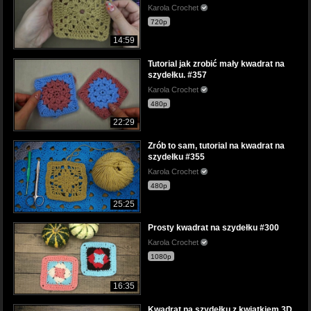
Karola Crochet
720p
14:59
Tutorial jak zrobić mały kwadrat na
szydełku. #357
Karola Crochet
480p
22:29
Zrób to sam, tutorial na kwadrat na
szydełku #355
Karola Crochet
480p
25:25
Prosty kwadrat na szydełku #300
Karola Crochet
1080p
16:35
Kwadrat na szydełku z kwiatkiem 3D.