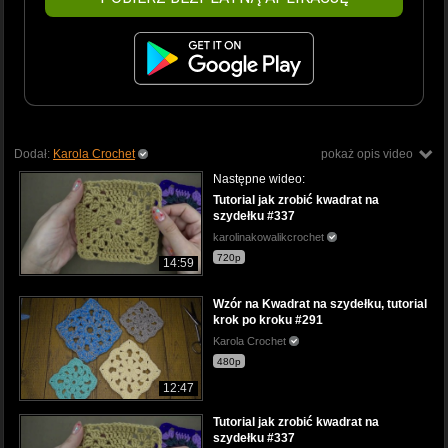
Dodał:
Karola Crochet
pokaż opis video
Następne wideo:
Tutorial jak zrobić kwadrat na
szydełku #337
karolinakowalikcrochet
720p
14:59
Wzór na Kwadrat na szydełku, tutorial
krok po kroku #291
Karola Crochet
480p
12:47
Tutorial jak zrobić kwadrat na
szydełku #337