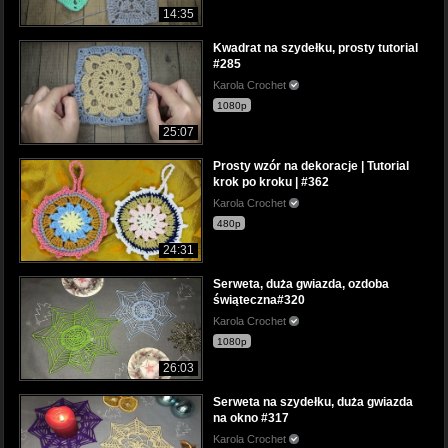
14:35
Kwadrat na szydełku, prosty tutorial
#285
Karola Crochet
1080p
25:07
Prosty wzór na dekoracje | Tutorial
krok po kroku | #362
Karola Crochet
480p
24:31
Serweta, duża gwiazda, ozdoba
świąteczna#320
Karola Crochet
1080p
26:03
Serweta na szydełku, duża gwiazda
na okno #317
Karola Crochet