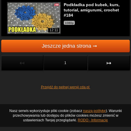
Podkładka pod kubek, kurs,
tutorial, amigurumi, crochet
#184
1080p
12:11
Jeszcze jedna strona ➞
↤
↦
1
Przejdź do pełnej wersji cda.pl
Nasz serwis wykorzystuje pliki cookie (zobacz
naszą politykę
). Warunki
przechowywania lub dostępu do plików cookies możesz zmienić w
ustawieniach Twojej przeglądarki.
RODO - Informacje