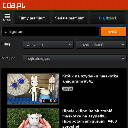
Filmy premium
Seriale premium
Dla dzieci
MENU
szukaj
Filtruj
Sortuj po
Królik na szydełku maskotka
amigurumi #341
1080p
01:15:02
Hipcia - Hipolitajak zrobić
maskotke na szydełku.
Hipopotam amigurumi. #408
#crochet