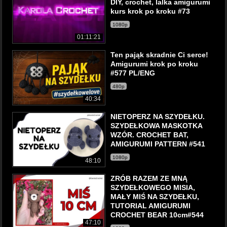
DIY, crochet, lalka amigurumi
kurs krok po kroku #73
1080p
01:11:21
Ten pająk skradnie Ci serce!
Amigurumi krok po kroku
#577 PL/ENG
480p
40:34
NIETOPERZ NA SZYDEŁKU.
SZYDEŁKOWA MASKOTKA
WZÓR. CROCHET BAT,
AMIGURUMI PATTERN #541
1080p
48:10
ZRÓB RAZEM ZE MNĄ
SZYDEŁKOWEGO MISIA,
MAŁY MIŚ NA SZYDEŁKU,
TUTORIAL AMIGURUMI
CROCHET BEAR 10cm#544
47:10