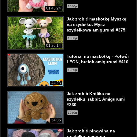
1080p
01:45:24
Jak zrobić maskotkę Myszkę
na szydełku. Mysz
szydelkowa amigurumi #375
1080p
01:26:14
Tutorial na maskotkę - Potwór
LEON, brelok amigurumi #410
1080p
44:23
Jak zrobić Królika na
szydełku, rabbit, Amigurumi
#230
1080p
54:35
Jak zrobić pingwina na
szydełku, penguin,