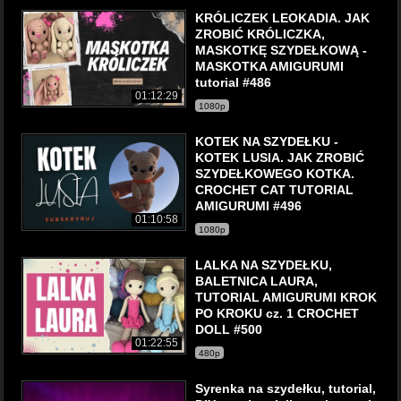
KRÓLICZEK LEOKADIA. JAK
ZROBIĆ KRÓLICZKA,
MASKOTKĘ SZYDEŁKOWĄ -
MASKOTKA AMIGURUMI
tutorial #486
01:12:29
1080p
KOTEK NA SZYDEŁKU -
KOTEK LUSIA. JAK ZROBIĆ
SZYDEŁKOWEGO KOTKA.
CROCHET CAT TUTORIAL
AMIGURUMI #496
01:10:58
1080p
LALKA NA SZYDEŁKU,
BALETNICA LAURA,
TUTORIAL AMIGURUMI KROK
PO KROKU cz. 1 CROCHET
DOLL #500
01:22:55
480p
Syrenka na szydełku, tutorial,