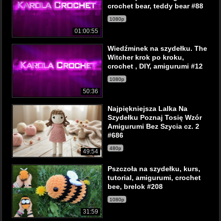
crochet bear, teddy bear #88
1080p
01:00:55
Wiedźminek na szydełku. The
Witcher krok po kroku,
crochet , DIY, amigurumi #12
1080p
50:36
Najpiękniejsza Lalka Na
Szydełku Poznaj Tosię Wzór
Amigurumi Bez Szycia cz. 2
#686
480p
49:54
Pszczoła na szydełku, kurs,
tutorial, amigurumi, crochet
bee, brelok #208
1080p
31:59