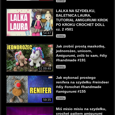
1080p
LALKA NA SZYDEŁKU,
BALETNICA LAURA,
TUTORIAL AMIGURUMI KROK
PO KROKU CROCHET DOLL
cz. 2 #501
54:47
1080p
Jak zrobić prostą maskotkę,
jednorożec, unicorn,
Amigurumi, zrób to sam, #diy
#handmade #191
1080p
01:09:49
Jak wykonać prostego
renifera na szydełku #reindeer
#diy #crochet #handmade
#amigurumi #155
1080p
59:35
Miś misio misiu na szydełku,
crochet pattern amigurumi