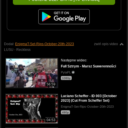
Dodał:
EnigmaT-Set-Rips-October-20th-2023
zwiń opis video
LUSU - Reckless
Następne wideo:
Full Sztrym - Marsz Suwerenności
PytaPL
1080p
56:59
Luciano Scheffer - ID 003 [October
2023] (Cut From Scheffer Set)
EnigmaT-Set-Rips-October-20th-2023
480p
04:53