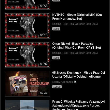
03:50
NVTHEC - Gloom (Original Mix) (Cut
From Hernández Set)
EnigmaT-Set-Rips-October-20th-2023
480p
04:15
Omar Nickel - Black Paradise
(Original Mix) (Cut From CRYS Set)
EnigmaT-Set-Rips-October-20th-2023
480p
03:39
05. Nocny Kochanek - Mistrz Przerósł
Ucznia (Oficjalny Odsłuch Albumu)
Nocny Kochanek
1080p
02:49
Prypeć: Widok z Fujiyamy #czarnobyl
#abandoned #Opuszczone #urbex
#urbanexploration