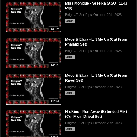
Miss Monique - Veselka (ASOT 1143
Rip)
EnigmaT-Set-Rips-October-20th-2023
480p
04:15
Myde & Elara - Lift Me Up (Cut From
Phalanx Set)
EnigmaT-Set-Rips-October-20th-2023
480p
04:15
Myde & Elara - Lift Me Up (Cut From
Rayel Set)
EnigmaT-Set-Rips-October-20th-2023
480p
02:34
N-sKing - Run Away (Extended Mix)
(Cut From Drival Set)
EnigmaT-Set-Rips-October-20th-2023
480p