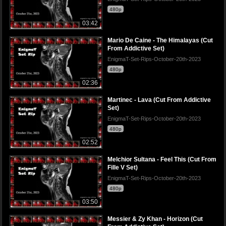
480p
03:42
Mario De Caine - The Himalayas (Cut
From Addictive Set)
EnigmaT-Set-Rips-October-20th-2023
480p
02:36
Martinec - Lava (Cut From Addictive
Set)
EnigmaT-Set-Rips-October-20th-2023
480p
02:52
Melchior Sultana - Feel This (Cut From
Fille V Set)
EnigmaT-Set-Rips-October-20th-2023
480p
03:50
Messier & Zy Khan - Horizon (Cut