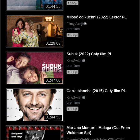
1080p
01:44:55
Miłość od kuchni (2022) Lektor PL
Filmy Akcji
premium
1080p
01:29:08
Śubuk (2022) Cały film PL
KinoSwiat
premium
1080p
01:47:00
Carte blanche (2015) Cały film PL
KinoSwiat
premium
1080p
01:44:53
Mariano Montori - Malaga (Cut From
Woldman Set)
EnigmaT-Set-Rips-October-20th-2023