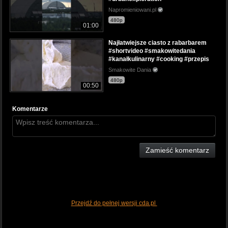
Napromieniowani.pl
480p
01:00
Najłatwiejsze ciasto z rabarbarem
#shortvideo #smakowitedania
#kanałkulinarny #cooking #przepis
Smakowite Dania
480p
00:50
Komentarze
Zamieść komentarz
Przejdź do pełnej wersji cda.pl