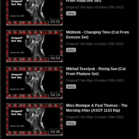
From Addictive Set)
EnigmaT-Set-Rips-October-20th-2023
480p
03:32
Miditekk - Changing Time (Cut From
Eemzee Set)
EnigmaT-Set-Rips-October-20th-2023
480p
04:54
Mikhail Tseslyuk - Rising Sun (Cut
From Phalanx Set)
EnigmaT-Set-Rips-October-20th-2023
480p
04:14
Miss Monique & Paul Thomas - The
Morning After (ASOT 1143 Rip)
EnigmaT-Set-Rips-October-20th-2023
480p
04:46