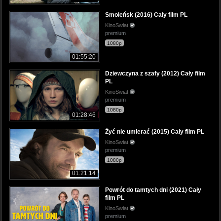
Smoleńsk (2016) Cały film PL
KinoSwiat
premium
1080p
01:55:20
Dziewczyna z szafy (2012) Cały film
PL
KinoSwiat
premium
1080p
01:28:46
Żyć nie umierać (2015) Cały film PL
KinoSwiat
premium
1080p
01:21:14
Powrót do tamtych dni (2021) Cały
film PL
KinoSwiat
premium