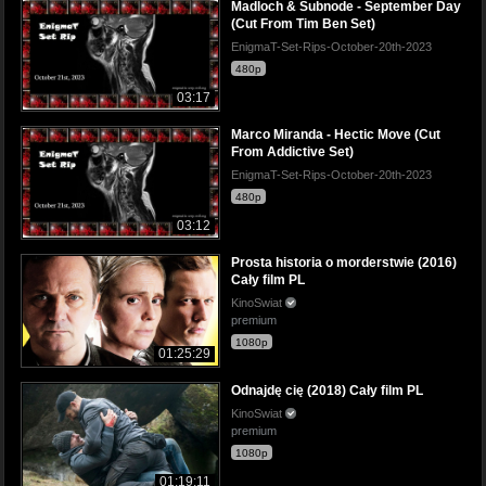
Madloch & Subnode - September Day
(Cut From Tim Ben Set)
EnigmaT-Set-Rips-October-20th-2023
480p
03:17
Marco Miranda - Hectic Move (Cut
From Addictive Set)
EnigmaT-Set-Rips-October-20th-2023
480p
03:12
Prosta historia o morderstwie (2016)
Cały film PL
KinoSwiat
premium
1080p
01:25:29
Odnajdę cię (2018) Cały film PL
KinoSwiat
premium
1080p
01:19:11