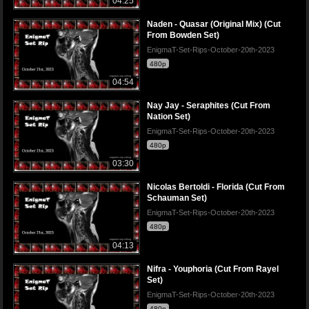
04:25
Naden - Quasar (Original Mix) (Cut
From Bowden Set)
EnigmaT-Set-Rips-October-20th-2023
480p
04:54
Nay Jay - Seraphites (Cut From
Nation Set)
EnigmaT-Set-Rips-October-20th-2023
480p
03:30
Nicolas Bertoldi - Florida (Cut From
Schauman Set)
EnigmaT-Set-Rips-October-20th-2023
480p
04:13
Nifra - Youphoria (Cut From Rayel
Set)
EnigmaT-Set-Rips-October-20th-2023
480p