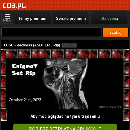
Filmy premium
Seriale premium
Dla dzieci
MENU
szukaj
LUSU - Reckless (ASOT 1143 Rip)
00:02:19
Aby móc oglądać na tym urządzeniu
POBIERZ BEZPŁATNĄ APLIKACJĘ