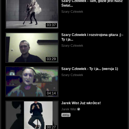
Szary Człowiek - Tam, gdzie jest Nasz
Świat...
Szary Człowiek
03:37
Szary Człowiek i rozstrojona gitara ;) -
Ty i ja...
Szary Człowiek
03:29
Szary Człowiek - Ty i ja... (wersja 1)
Szary Człowiek
04:14
Jarek Wist Już wkrótce!
Jarek Wist
480p
00:27