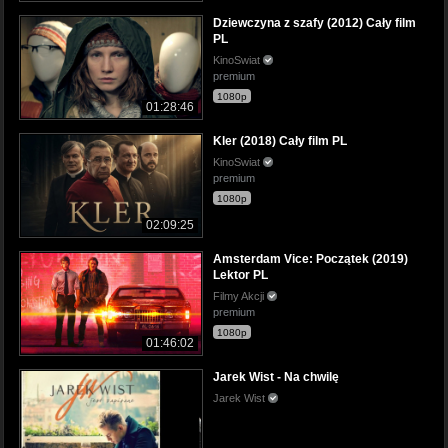
Dziewczyna z szafy (2012) Cały film
PL
KinoSwiat
premium
1080p
01:28:46
Kler (2018) Cały film PL
KinoSwiat
premium
1080p
02:09:25
Amsterdam Vice: Początek (2019)
Lektor PL
Filmy Akcji
premium
1080p
01:46:02
Jarek Wist - Na chwilę
Jarek Wist