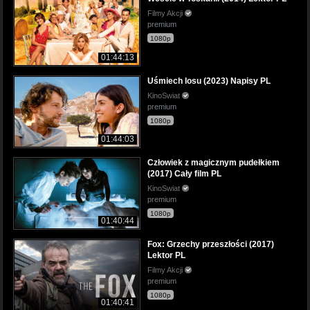
Filmy Akcji
premium
1080p
01:44:13
Uśmiech losu (2023) Napisy PL
KinoSwiat
premium
1080p
01:44:03
Człowiek z magicznym pudełkiem
(2017) Cały film PL
KinoSwiat
premium
1080p
01:40:44
Fox: Grzechy przeszłości (2017)
Lektor PL
Filmy Akcji
premium
1080p
01:40:41