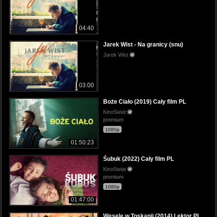
04:40
Jarek Wist - Na granicy (snu)
Jarek Wist
03:00
Boże Ciało (2019) Cały film PL
KinoSwiat
premium
1080p
01:50:23
Śubuk (2022) Cały film PL
KinoSwiat
premium
1080p
01:47:00
Wesele w Toskanii (2014) Lektor PL