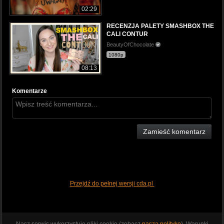
02:29
RECENZJA PALETY SMASHBOX THE
CALI CONTUR
BeautyOfChocolate
1080p
08:13
Komentarze
Zamieść komentarz
Przejdź do pełnej wersji cda.pl
Nasz serwis wykorzystuje pliki cookie (zobacz
naszą politykę
). Warunki