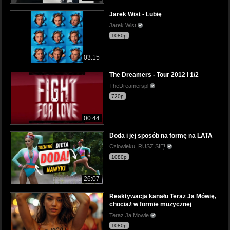
Jarek Wist - Lubię
Jarek Wist
1080p
03:15
The Dreamers - Tour 2012 i 1/2
TheDreamerspl
720p
00:44
Doda i jej sposób na formę na LATA
Człowieku, RUSZ SIĘ!
1080p
26:07
Reaktywacja kanału Teraz Ja Mówię,
chociaż w formie muzycznej
Teraz Ja Mowie
1080p