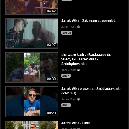
04:42
Jarek Wist - Jak mam zapomnieć
Jarek Wist
1080p
03:27
pierwsze kadry (Backstage do
teledysku Jarek Wist -
Śródlądowanie)
Jarek Wist
480p
00:30
Jarek Wist o utworze Śródlądowanie
(Part 1/3)
Jarek Wist
480p
00:28
Jarek Wist - Lubię
Jarek Wist