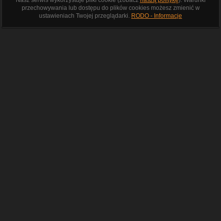
Nasz serwis wykorzystuje pliki cookie (zobacz
naszą politykę
). Warunki
przechowywania lub dostępu do plików cookies możesz zmienić w
ustawieniach Twojej przeglądarki.
RODO - Informacje