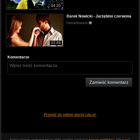
04:20
Darek Nowicki - Jarzębino czerwona
DarekNowicki
03:49
Komentarze
Zamieść komentarz
Przejdź do pełnej wersji cda.pl