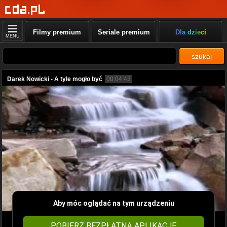
Filmy premium
Seriale premium
Dla dzieci
MENU
szukaj
Darek Nowicki - A tyle mogło być
00:04:43
Aby móc oglądać na tym urządzeniu
POBIERZ BEZPŁATNĄ APLIKACJĘ