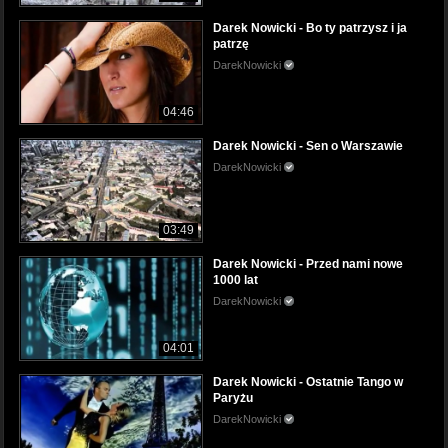
Darek Nowicki - Bo ty patrzysz i ja
patrzę
DarekNowicki
04:46
Darek Nowicki - Sen o Warszawie
DarekNowicki
03:49
Darek Nowicki - Przed nami nowe
1000 lat
DarekNowicki
04:01
Darek Nowicki - Ostatnie Tango w
Paryżu
DarekNowicki