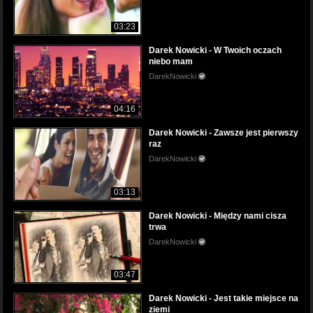
03:23
Darek Nowicki - W Twoich oczach
niebo mam
DarekNowicki
04:16
Darek Nowicki - Zawsze jest pierwszy
raz
DarekNowicki
03:13
Darek Nowicki - Między nami cisza
trwa
DarekNowicki
03:47
Darek Nowicki - Jest takie miejsce na
ziemi