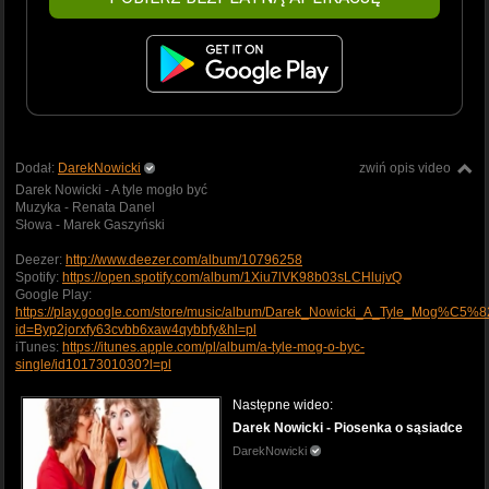
Dodał:
DarekNowicki
zwiń opis video
Darek Nowicki - A tyle mogło być
Muzyka - Renata Danel
Słowa - Marek Gaszyński
Deezer:
http://www.deezer.com/album/10796258
Spotify:
https://open.spotify.com/album/1Xiu7lVK98b03sLCHlujvQ
Google Play:
https://play.google.com/store/music/album/Darek_Nowicki_A_Tyle_Mog%C
id=Byp2jorxfy63cvbb6xaw4qybbfy&hl=pl
iTunes:
https://itunes.apple.com/pl/album/a-tyle-mog-o-byc-
single/id1017301030?l=pl
Następne wideo:
Darek Nowicki - Piosenka o sąsiadce
DarekNowicki