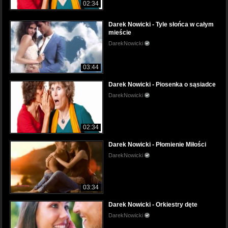
02:34
Darek Nowicki - Tyle słońca w całym
mieście
DarekNowicki
03:44
Darek Nowicki - Piosenka o sąsiadce
DarekNowicki
02:34
Darek Nowicki - Płomienie Miłości
DarekNowicki
03:34
Darek Nowicki - Orkiestry dęte
DarekNowicki