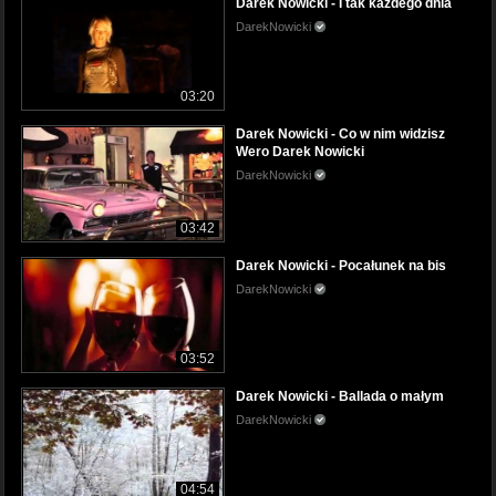
Darek Nowicki - I tak każdego dnia
DarekNowicki
03:20
Darek Nowicki - Co w nim widzisz
Wero Darek Nowicki
DarekNowicki
03:42
Darek Nowicki - Pocałunek na bis
DarekNowicki
03:52
Darek Nowicki - Ballada o małym
DarekNowicki
04:54