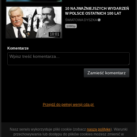
10 NAJWAŻNIEJSZYCH WYDARZEŃ
W POLSCE OSTATNICH 100 LAT
ŚWIATOWA DYSZKA
1080p
10:01
Komentarze
Zamieść komentarz
Przejdź do pełnej wersji cda.pl
Nasz serwis wykorzystuje pliki cookie (zobacz
naszą politykę
). Warunki
przechowywania lub dostępu do plików cookies możesz zmienić w