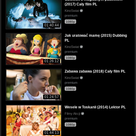
(2017) Cały film PL
KinoSwiat
premium
1080p
01:40:44
Jak uratować mamę (2015) Dubbing
PL
KinoSwiat
premium
1080p
01:26:12
Zabawa zabawa (2018) Cały film PL
KinoSwiat
premium
1080p
01:24:57
Wesele w Toskanii (2014) Lektor PL
Filmy Akcji
premium
1080p
01:44:13