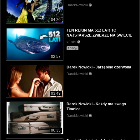
DarekNowicki
04:20
TEN REKIN MA 512 LAT! TO
NAJSTARSZE ZWIERZĘ NA ŚWIECIE
xFisiel
1080p
02:57
Darek Nowicki - Jarzębino czerwona
DarekNowicki
03:49
Darek Nowicki - Każdy ma swego
Titanica
DarekNowicki
06:35