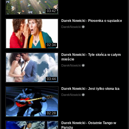
03:42
Darek Nowicki - Piosenka o sąsiadce
DarekNowicki
02:34
Darek Nowicki - Tyle słońca w całym
mieście
DarekNowicki
03:44
Darek Nowicki - Jest tylko słona łza
DarekNowicki
02:28
Darek Nowicki - Ostatnie Tango w
Paryżu