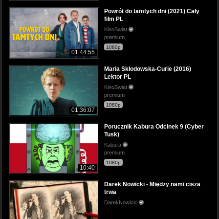
Powrót do tamtych dni (2021) Cały
film PL
KinoSwiat
premium
1080p
01:44:55
Maria Skłodowska-Curie (2016)
Lektor PL
KinoSwiat
premium
1080p
01:36:07
Porucznik Kabura Odcinek 9 (Cyber
Tusk)
Kabura
premium
1080p
10:40
Darek Nowicki - Między nami cisza
trwa
DarekNowicki