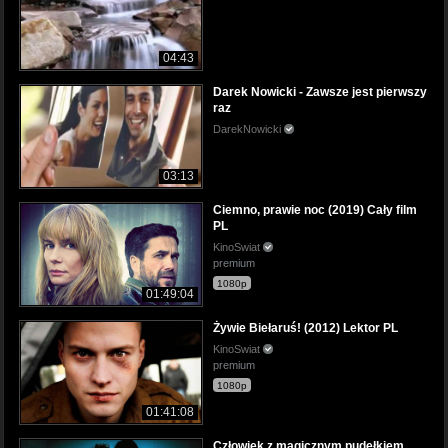
04:43
Darek Nowicki - Zawsze jest pierwszy
raz
DarekNowicki
03:13
Ciemno, prawie noc (2019) Cały film
PL
KinoSwiat
premium
1080p
01:49:04
Żywie Biełaruś! (2012) Lektor PL
KinoSwiat
premium
1080p
01:41:08
Człowiek z magicznym pudełkiem