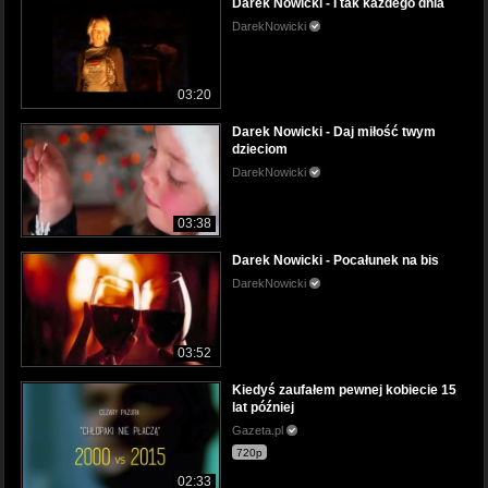
Darek Nowicki - I tak każdego dnia
DarekNowicki
03:20
Darek Nowicki - Daj miłość twym
dzieciom
DarekNowicki
03:38
Darek Nowicki - Pocałunek na bis
DarekNowicki
03:52
Kiedyś zaufałem pewnej kobiecie 15
lat później
Gazeta.pl
720p
02:33