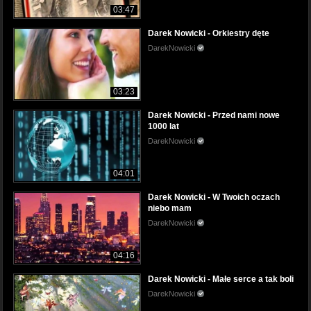
03:47
Darek Nowicki - Orkiestry dęte
DarekNowicki
03:23
Darek Nowicki - Przed nami nowe
1000 lat
DarekNowicki
04:01
Darek Nowicki - W Twoich oczach
niebo mam
DarekNowicki
04:16
Darek Nowicki - Małe serce a tak boli
DarekNowicki