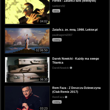
Fortex - Zatańcz dziś (teledysk)
sankers92
480p
04:02
Zatańcz. ze. mną. 1998. Lektor.pl
paulinagorni2007
1080p
02:06:50
Darek Nowicki - Każdy ma swego
Titanica
DarekNowicki
06:35
Rem Faza - Z Deszczu Dziewczyna
(Club Remix 2017)
RemFaza
1080p
03:23