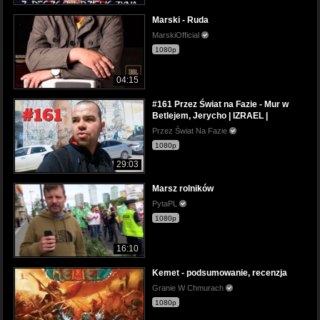
Marski - Ruda
MarskiOfficial
1080p
04:15
#161 Przez Świat na Fazie - Mur w
Betlejem, Jerycho | IZRAEL |
Przez Świat Na Fazie
1080p
29:03
Marsz rolników
PytaPL
1080p
16:10
Kemet - podsumowanie, recenzja
Granie W Chmurach
1080p