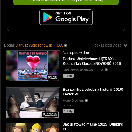
Dodał:
Dariusz Wojciechowski TRAX
pokaż opis video
Następne wideo:
Dariusz Wojciechowski(TRAX) -
Kochaj Tak Gorąco NOWOŚĆ 2016
DariuszWojciechowskiTRAX
1080p
03:28
Bez paniki, z odrobiną histerii (2016)
Lektor PL
Video Brothers
premium
1080p
01:29:39
Jak uratować mamę (2015) Dubbing
PL