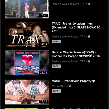
Dariusz Wojciechowski TRAX
03:26
TRAX - Jesteś światłem mym
(Extended mix) Dj SLATE NOWOŚĆ
2014
Dariusz Wojciechowski TRAX
1080p
04:54
Dariusz Wojciechowski(TRAX) -
Kochaj Tak Gorąco NOWOŚĆ 2016
Dariusz Wojciechowski TRAX
1080p
03:28
Marski - Propozycje Propozycje
MarskiOfficial
1080p
03:52