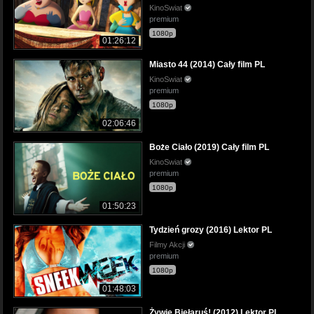
KinoSwiat
premium
1080p
01:26:12
Miasto 44 (2014) Cały film PL
KinoSwiat
premium
1080p
02:06:46
Boże Ciało (2019) Cały film PL
KinoSwiat
premium
1080p
01:50:23
Tydzień grozy (2016) Lektor PL
Filmy Akcji
premium
1080p
01:48:03
Żywie Biełaruś! (2012) Lektor PL