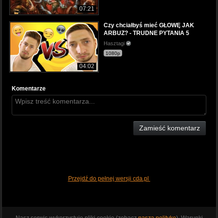
07:21
Czy chciałbyś mieć GŁOWĘ JAK
ARBUZ? - TRUDNE PYTANIA 5
Hasztagi
1080p
04:02
Komentarze
Zamieść komentarz
Przejdź do pełnej wersji cda.pl
Nasz serwis wykorzystuje pliki cookie (zobacz
naszą politykę
). Warunki