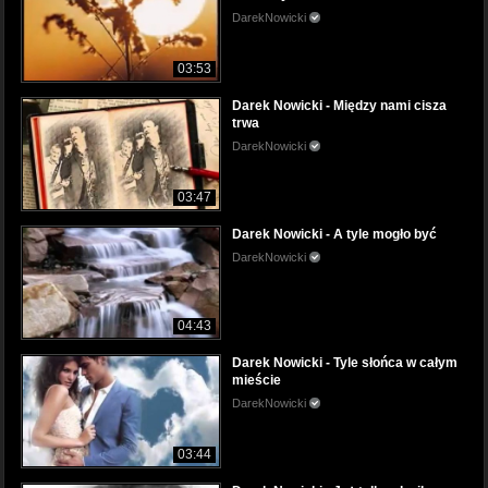
DarekNowicki
03:53
Darek Nowicki - Między nami cisza
trwa
DarekNowicki
03:47
Darek Nowicki - A tyle mogło być
DarekNowicki
04:43
Darek Nowicki - Tyle słońca w całym
mieście
DarekNowicki
03:44