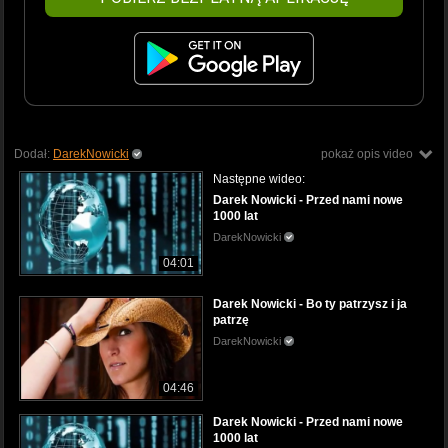
Dodał:
DarekNowicki
pokaż opis video
Następne wideo:
Darek Nowicki - Przed nami nowe
1000 lat
DarekNowicki
04:01
Darek Nowicki - Bo ty patrzysz i ja
patrzę
DarekNowicki
04:46
Darek Nowicki - Przed nami nowe
1000 lat