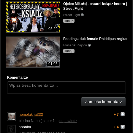
Ojciec Mikołaj - ostatni ksiądz hetero |
Street Fight
Street Fight
1080p
05:29
Feeding adult female Phiddipus regius
Ptaszniki Zająca
1080p
01:05
Komentarze
Zamieść komentarz
hemolakria333
+ 7
biedna Nana;(.super film
odpowiedz
anonim
+ 4