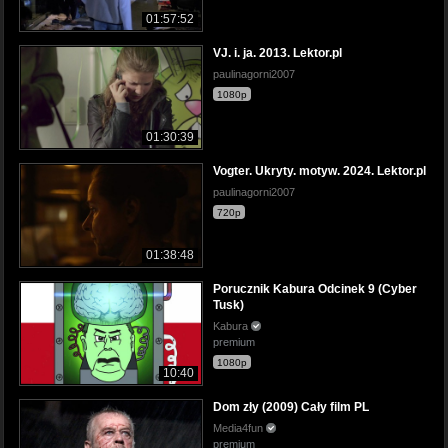
01:57:52
VJ. i. ja. 2013. Lektor.pl
paulinagorni2007
1080p
01:30:39
Vogter. Ukryty. motyw. 2024. Lektor.pl
paulinagorni2007
720p
01:38:48
Porucznik Kabura Odcinek 9 (Cyber
Tusk)
Kabura
premium
1080p
10:40
Dom zły (2009) Cały film PL
Media4fun
premium