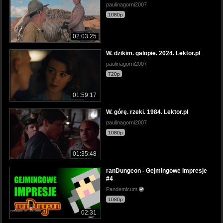
paulinagorni2007
1080p
02:03:25
W. dzikim. galopie. 2024. Lektor.pl
paulinagorni2007
720p
01:59:17
W. górę. rzeki. 1984. Lektor.pl
paulinagorni2007
1080p
01:35:48
ranDungeon - Gejmingowe Impresje
#4
Pandemicum
1080p
02:31