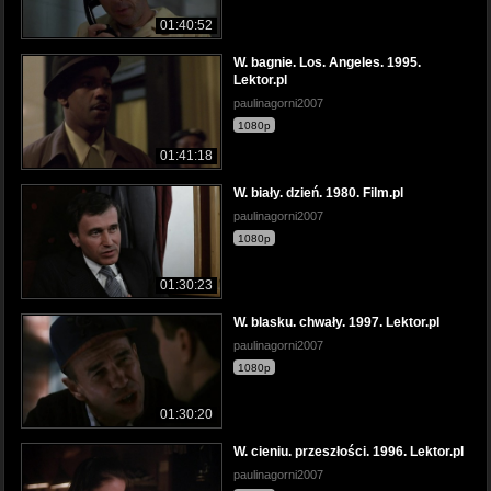
01:40:52
W. bagnie. Los. Angeles. 1995.
Lektor.pl
paulinagorni2007
1080p
01:41:18
W. biały. dzień. 1980. Film.pl
paulinagorni2007
1080p
01:30:23
W. blasku. chwały. 1997. Lektor.pl
paulinagorni2007
1080p
01:30:20
W. cieniu. przeszłości. 1996. Lektor.pl
paulinagorni2007