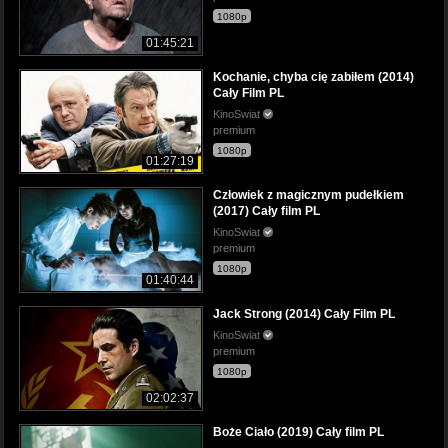
1080p
01:45:21
Kochanie, chyba cię zabiłem (2014)
Cały Film PL
KinoSwiat
premium
1080p
01:27:19
Człowiek z magicznym pudełkiem
(2017) Cały film PL
KinoSwiat
premium
1080p
01:40:44
Jack Strong (2014) Cały Film PL
KinoSwiat
premium
1080p
02:02:37
Boże Ciało (2019) Cały film PL