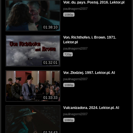
Voir. du. pays. Postoj. 2016. Lektor.pl
paulinagorni2007
1080p
01:38:10
Von. Richthofen. i. Brown. 1971.
Lektor.pl
paulinagorni2007
720p
01:32:01
Vor. Złodziej. 1997. Lektor.pl. AI
paulinagorni2007
1080p
01:33:33
Vulcanizadora. 2024. Lektor.pl. AI
paulinagorni2007
1080p
01:24:43