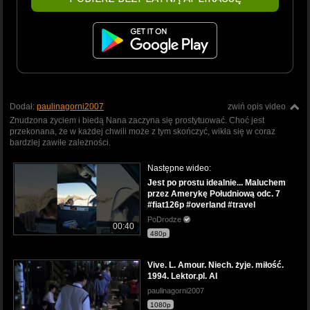
Dodał:
paulinagorni2007
zwiń opis video
Znudzona życiem i biedą Nana zaczyna się prostytuować. Choć jest
przekonana, że w każdej chwili może z tym skończyć, wikła się w coraz
bardziej zawiłe zależności.
Następne wideo:
Jest po prostu idealnie... Maluchem
przez Amerykę Południową odc. 7
#fiat126p #overland #travel
PoDrodze
00:40
480p
Vive. L. Amour. Niech. żyje. miłość.
1994. Lektor.pl. AI
paulinagorni2007
1080p