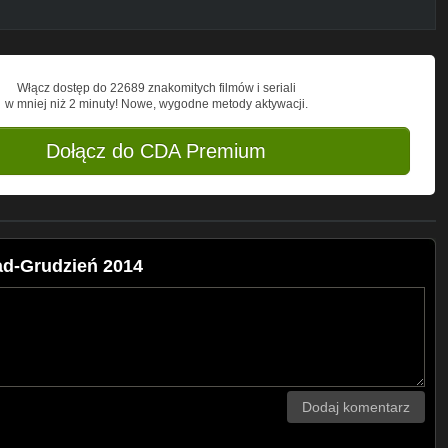
Włącz dostęp do 22689 znakomitych filmów i seriali
w mniej niż 2 minuty! Nowe, wygodne metody aktywacji.
Dołącz do CDA Premium
ad-Grudzień 2014
Dodaj komentarz