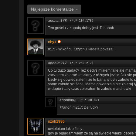
Najlepsze komentarze
anonim178
(*.*.194.178)
Ten gościu z Łopatą dobry jest :D hahah
chyx
8:15 - W końcu Krzychu Kadeta pokazał...
anonim217
(*.*.252.217)
Co tu dużo gadać? Też kiedyś miałem faile ale mama 
zacząłem zbierać kasztany z różnych jezior. Jak się p
kiedy się dowiedziałem, że te banany były zatrute to 
same zatrute szlifierki. Mama powtarzała nie zbieraj t
w dupie i cały czas zbierałem te zatrute marchewki
anonim82
(*.*.88.82)
@anonim217: De fuck?
szok1986
uwielbiam takie filmy .
gdy je oglądam wiem że są na świecie więksi debile n