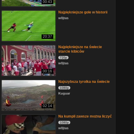
00:43
Najpiękniejsze gole w historii
w0jtas
20:37
Najpiękniejsze na świecie
starcie kibiców
720p
w0jtas
00:16
Najszybsza tyrolka na świecie
1080p
Kuguar
02:14
Na kumpli zawsze można liczyć
1080p
w0jtas