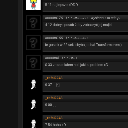
5:11 najlepsze xDDD
anonim176
wysłano z m.cda.pl
(*.*.253.176)
4:12 dobry sposób żeby zobaczyć jej majtki
anonim166
(*.*.216.166)
te gostek w 22 sek. chyba jechał Transformerem:)
anonim4
(*.*.45.4)
0:33 zrozumiałem no i jaki tu problem xD
_rafal2248
9:37 ... [*]
_rafal2248
9:00 ;-;
_rafal2248
7:54 haha xD