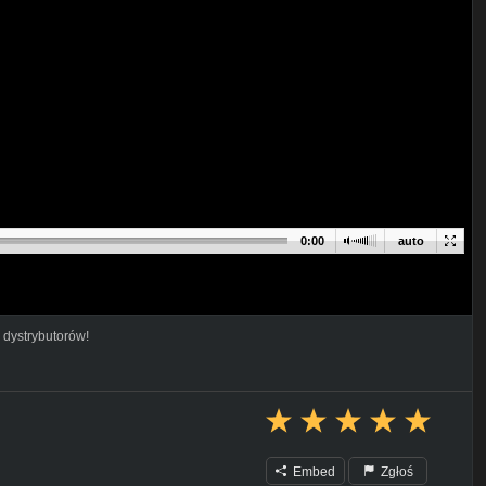
0:00
auto
 dystrybutorów!
Embed
Zgłoś