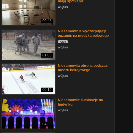
mają spotkanie
w0jtas
00:48
Niesamowicie wyczerpujący
egzamin na medyka polowego
720p
w0jtas
01:03
Niesamowita obrona podczas
meczu hokejowego
w0jtas
00:15
Niesamowite iluminacje na
budynku
w0jtas
04:33