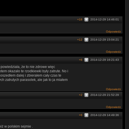
+18
2014-12-29 14:46:01
Odpowiedz
+12
2014-12-29 15:04:21
Odpowiedz
+6
2014-12-29 16:21:43
powiedziała, że to nie zdrowe więc
otem okazało te rzodkiewki były zatrute. No i
poszedłem dalej i zbierałem cały czas te
ych zatrutych parasolek, ale jak to ja miałem
Odpowiedz
+2
2014-12-29 21:52:29
Odpowiedz
+6
2014-12-29 14:49:36
iż w polskim sejmie .