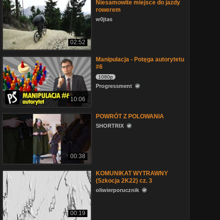
Niesamowite miejsce do jazdy
rowerem
w0jtas
02:52
Manipulacja - Potęga autorytetu
#6
1080p
Progressment
10:06
POWRÓT Z POLOWANIA
SHORTRIX
00:38
KOMUNIKAT WYTRAWNY
(Szkocja 2K22) cz. 3
oliwierporucznik
00:19