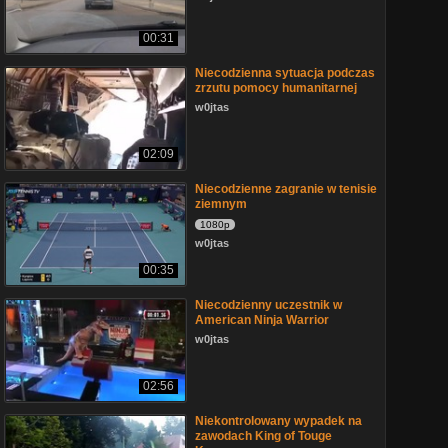
00:31
Niecodzienna sytuacja podczas
zrzutu pomocy humanitarnej
w0jtas
02:09
Niecodzienne zagranie w tenisie
ziemnym
1080p
w0jtas
00:35
Niecodzienny uczestnik w
American Ninja Warrior
w0jtas
02:56
Niekontrolowany wypadek na
zawodach King of Touge