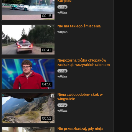
Karpacz
720p
w0jtas
00:15
Nie ma takiego śmiecenia
w0jtas
00:41
Niepozorna trójka chłopaków
zaskakuje wszystkich talentem
720p
w0jtas
04:50
Nieprawdopodobny skok w
wingsuicie
720p
w0jtas
00:52
Nie przeszkadzaj, gdy ninja