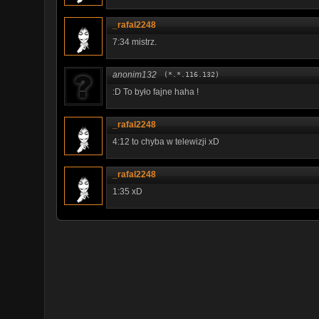
_rafal2248
7:34 mistrz.
anonim132
(*.*.116.132)
:D To było fajne haha !
_rafal2248
4:12 to chyba w telewizji xD
_rafal2248
1:35 xD