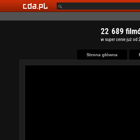
2
2
6
8
9
film
w super cenie już od 2
Strona główna