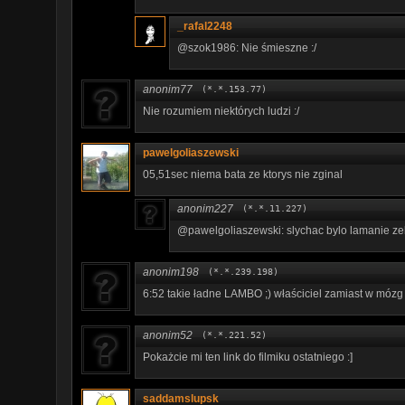
_rafal2248
@szok1986: Nie śmieszne :/
anonim77
(*.*.153.77)
Nie rozumiem niektórych ludzi :/
pawelgoliaszewski
05,51sec niema bata ze ktorys nie zginal
anonim227
(*.*.11.227)
@pawelgoliaszewski: slychac bylo lamanie ze
anonim198
(*.*.239.198)
6:52 takie ładne LAMBO ;) właściciel zamiast w mózg 
anonim52
(*.*.221.52)
Pokażcie mi ten link do filmiku ostatniego :]
saddamslupsk