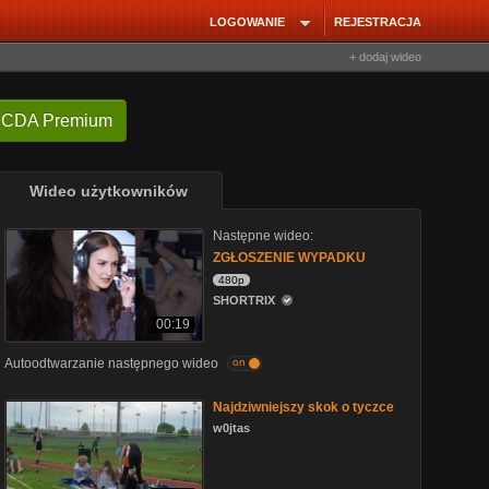
LOGOWANIE
REJESTRACJA
+ dodaj wideo
 CDA Premium
Wideo użytkowników
Następne wideo:
ZGŁOSZENIE WYPADKU
480p
SHORTRIX
00:19
Autoodtwarzanie następnego wideo
on
Najdziwniejszy skok o tyczce
w0jtas