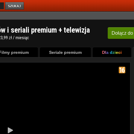
ów i seriali premium + telewizja
Dołącz
do
3,99 zł / miesiąc
Filmy premium
Seriale premium
Dla dzieci