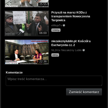
25:55
Przyszli na marsz KODu z
transparentem Nowoczesna
Targowica
eMisjaTv
1080p
06:00
niezaleznylublin.pl: Kościół a
Eucharystia cz. 2
NL24.tv Niezależny Lublin
480p
22:36
Komentarze
Zamieść komentarz