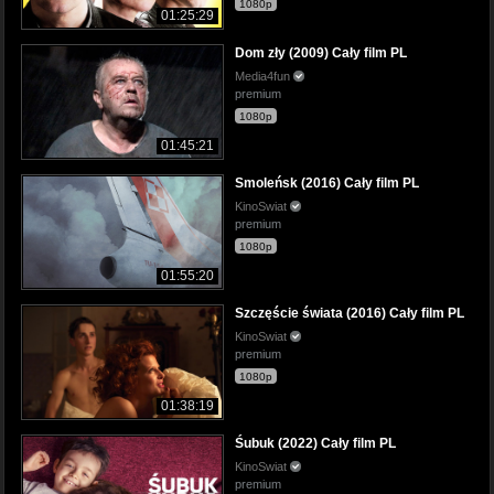
1080p
01:25:29
Dom zły (2009) Cały film PL
Media4fun
premium
1080p
01:45:21
Smoleńsk (2016) Cały film PL
KinoSwiat
premium
1080p
01:55:20
Szczęście świata (2016) Cały film PL
KinoSwiat
premium
1080p
01:38:19
Śubuk (2022) Cały film PL
KinoSwiat
premium