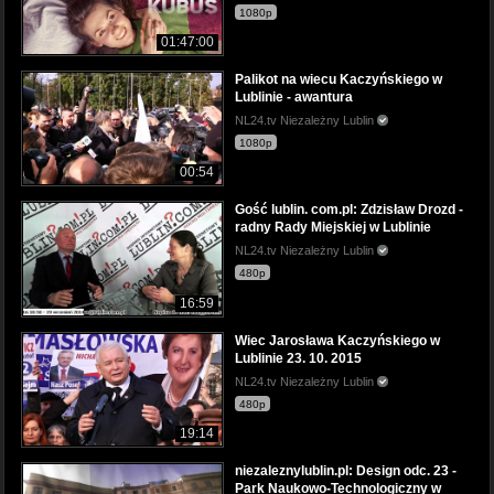
1080p
01:47:00
Palikot na wiecu Kaczyńskiego w
Lublinie - awantura
NL24.tv Niezależny Lublin
1080p
00:54
Gość lublin. com.pl: Zdzisław Drozd -
radny Rady Miejskiej w Lublinie
NL24.tv Niezależny Lublin
480p
16:59
Wiec Jarosława Kaczyńskiego w
Lublinie 23. 10. 2015
NL24.tv Niezależny Lublin
480p
19:14
niezaleznylublin.pl: Design odc. 23 -
Park Naukowo-Technologiczny w