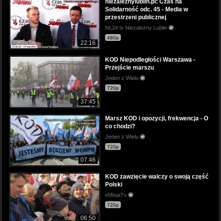
niezaleznylublin.pl: Czas na
Solidarność odc. 45 - Media w
przestrzeni publicznej
NL24.tv Niezależny Lublin
480p
22:16
KOD Niepodległości Warszawa -
Przejście marszu
Jeden z Wielu
720p
37:45
Marsz KOD i opozycji, frekwencja - O
co chodzi?
Jeden z Wielu
720p
07:46
KOD zawzięcie walczy o swoją część
Polski
eMisjaTv
720p
06:50