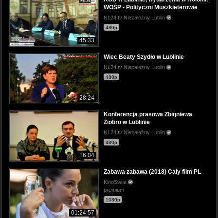
WOŚP - Polityczni Muszkieterowie
NL24.tv Niezależny Lublin
480p
45:33
Wiec Beaty Szydło w Lublinie
NL24.tv Niezależny Lublin
480p
28:24
Konferencja prasowa Zbigniewa
Ziobro w Lublinie
NL24.tv Niezależny Lublin
480p
16:04
Zabawa zabawa (2018) Cały film PL
KinoSwiat
premium
1080p
01:24:57