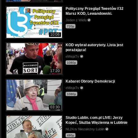
Polityczny Przegląd Tweetów #32
Marsz KOD, Lewandowski.
Jeden z Wielu
720p
10:06
KOD wybrał autorytety. Lista jest
porażająca!
eMisjaTv
1080p
17:20
Kabaret Obrony Demokracji
eMisjaTv
1080p
03:30
Studio Lublin. com.pl LIVE: Jerzy
Kopeć, Służba Więzienna w Lublinie
NL24.tv Niezależny Lublin
480p