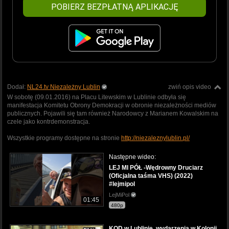
POBIERZ BEZPŁATNĄ APLIKACJĘ
Dodał:
NL24.tv Niezależny Lublin
zwiń opis video
W sobotę (09.01.2016) na Placu Litewskim w Lublinie odbyła się
manifestacja Komitetu Obrony Demokracji w obronie niezależności mediów
publicznych. Pojawili się tam również Narodowcy z Marianem Kowalskim na
czele jako kontrdemonstracja.
Wszystkie programy dostępne na stronie
http://niezaleznylublin.pl/
Następne wideo:
LEJ MI PÓŁ -Wędrowny Druciarz
(Oficjalna taśma VHS) (2022)
#lejmipol
LejMiPol
01:45
480p
KOD w Lublinie, wydarzenia w Kolonii,