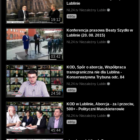
Lublinie
NL24.tv Niezależny Lublin
480p
19:12
Konferencja prasowa Beaty Szydło w
Lublinie (20. 08. 2015)
NL24.tv Niezależny Lublin
03:42
KOD, Spór o aborcję, Współpraca
transgraniczna nie dla Lublina -
Konserwatywna Trybuna odc. 84
NL24.tv Niezależny Lublin
480p
24:58
KOD w Lublinie, Aborcja - za i przeciw,
500+ - Polityczni Muszkieterowie
NL24.tv Niezależny Lublin
480p
45:44