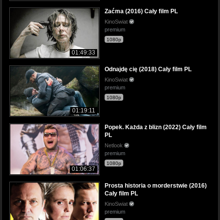
Zaćma (2016) Cały film PL
KinoSwiat
premium
1080p
01:49:33
Odnajdę cię (2018) Cały film PL
KinoSwiat
premium
1080p
01:19:11
Popek. Każda z blizn (2022) Cały film
PL
Netlook
premium
1080p
01:06:37
Prosta historia o morderstwie (2016)
Cały film PL
KinoSwiat
premium