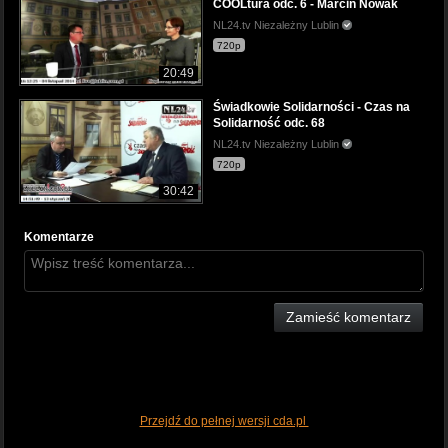
COOLtura odc. 6 - Marcin Nowak
NL24.tv Niezależny Lublin
720p
20:49
Świadkowie Solidarności - Czas na
Solidarność odc. 68
NL24.tv Niezależny Lublin
720p
30:42
Komentarze
Zamieść komentarz
Przejdź do pełnej wersji cda.pl