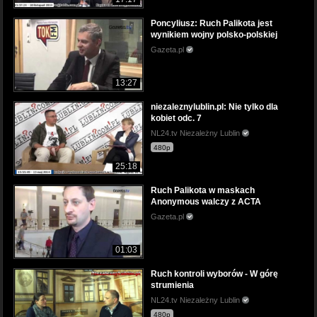
Poncyliusz: Ruch Palikota jest
wynikiem wojny polsko-polskiej
Gazeta.pl
13:27
niezaleznylublin.pl: Nie tylko dla
kobiet odc. 7
NL24.tv Niezależny Lublin
480p
25:18
Ruch Palikota w maskach
Anonymous walczy z ACTA
Gazeta.pl
01:03
Ruch kontroli wyborów - W górę
strumienia
NL24.tv Niezależny Lublin
480p