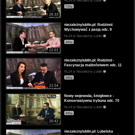
NL24.tv Niezależny Lublin
720p
26:33
niezależnylublin.pl: Rodzinni:
Wychowywać z pasją odc. 9
NL24.tv Niezależny Lublin
480p
22:01
niezaleznylublin.pl: Rodzinni -
Fascynacja małżeństwem odc. 11
NL24.tv Niezależny Lublin
480p
21:54
Nowy wojewoda, śmigłowce -
Konserwatywna trybuna odc. 70
NL24.tv Niezależny Lublin
480p
20:42
niezaleznylublin.pl: Lubelska