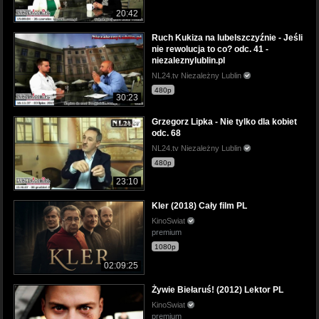
20:42
Ruch Kukiza na lubelszczyźnie - Jeśli
nie rewolucja to co? odc. 41 -
niezaleznylublin.pl
NL24.tv Niezależny Lublin
480p
30:23
Grzegorz Lipka - Nie tylko dla kobiet
odc. 68
NL24.tv Niezależny Lublin
480p
23:10
Kler (2018) Cały film PL
KinoSwiat
premium
1080p
02:09:25
Żywie Biełaruś! (2012) Lektor PL
KinoSwiat
premium