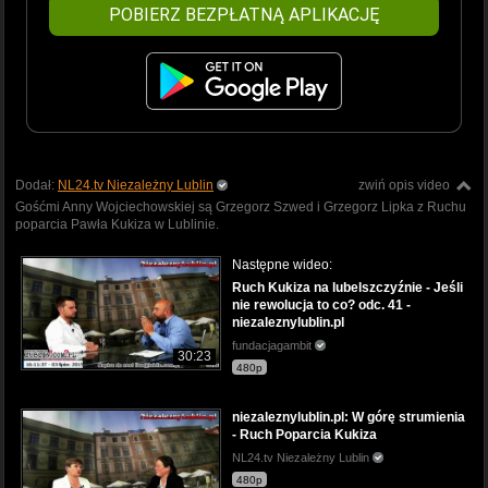
POBIERZ BEZPŁATNĄ APLIKACJĘ
Dodał:
NL24.tv Niezależny Lublin
zwiń opis video
Gośćmi Anny Wojciechowskiej są Grzegorz Szwed i Grzegorz Lipka z Ruchu
poparcia Pawła Kukiza w Lublinie.
Następne wideo:
Ruch Kukiza na lubelszczyźnie - Jeśli
nie rewolucja to co? odc. 41 -
niezaleznylublin.pl
fundacjagambit
30:23
480p
niezaleznylublin.pl: W górę strumienia
- Ruch Poparcia Kukiza
NL24.tv Niezależny Lublin
480p