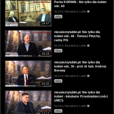
Partia KORWiN - Nie tylko dla kobiet
odc. 60
NL24.tv Niezależny Lublin
480p
24:47
niezaleznylublin.pl: Nie tylko dla
kobiet odc. 46 - Tomasz Pitucha,
radny PiS
NL24.tv Niezależny Lublin
480p
18:18
niezaleznylublin.pl: Nie tylko dla
kobiet odc. 36 - prof. dr hab. Andrzej
Borowy
NL24.tv Niezależny Lublin
480p
20:20
niezaleznylublin.pl: Nie tylko dla
kobiet - Inkubator Przedsiębiorczości
UMCS
NL24.tv Niezależny Lublin
480p
17:17