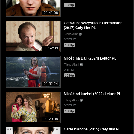
1080p
01:41:08
Gotowi na wszystko. Exterminator
(2017) Cały film PL
KinoSwiat
premium
1080p
01:52:39
Miłość na Bali (2024) Lektor PL
Filmy Akcji
premium
1080p
01:52:24
Miłość od kuchni (2022) Lektor PL
Filmy Akcji
premium
1080p
01:29:08
Carte blanche (2015) Cały film PL