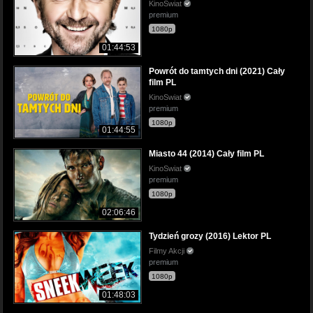
KinoSwiat
premium
1080p
01:44:53
Powrót do tamtych dni (2021) Cały
film PL
KinoSwiat
premium
1080p
01:44:55
Miasto 44 (2014) Cały film PL
KinoSwiat
premium
1080p
02:06:46
Tydzień grozy (2016) Lektor PL
Filmy Akcji
premium
1080p
01:48:03