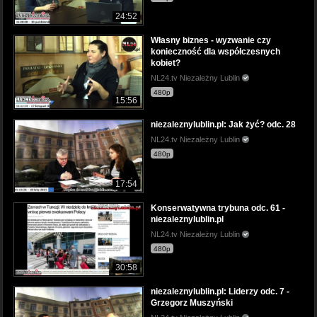
24:52
Własny biznes - wyzwanie czy
konieczność dla współczesnych
kobiet?
NL24.tv Niezależny Lublin
480p
15:56
niezaleznylublin.pl: Jak żyć? odc. 28
NL24.tv Niezależny Lublin
480p
17:54
Konserwatywna trybuna odc. 61 -
niezaleznylublin.pl
NL24.tv Niezależny Lublin
480p
30:58
niezaleznylublin.pl: Liderzy odc. 7 -
Grzegorz Muszyński