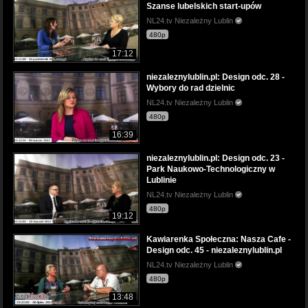
Szanse lubelskich start-upów
NL24.tv Niezależny Lublin
480p
17:12
niezaleznylublin.pl: Design odc. 28 -
Wybory do rad dzielnic
NL24.tv Niezależny Lublin
480p
16:39
niezaleznylublin.pl: Design odc. 23 -
Park Naukowo-Technologiczny w
Lublinie
NL24.tv Niezależny Lublin
480p
19:12
Kawiarenka Społeczna: Nasza Cafe -
Design odc. 45 - niezaleznylublin.pl
NL24.tv Niezależny Lublin
480p
13:48