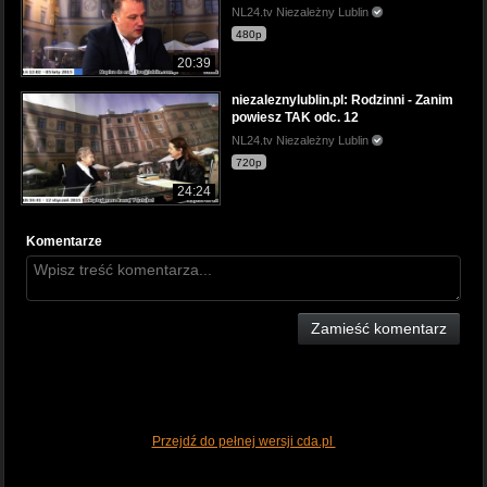
NL24.tv Niezależny Lublin
480p
20:39
niezaleznylublin.pl: Rodzinni - Zanim
powiesz TAK odc. 12
NL24.tv Niezależny Lublin
720p
24:24
Komentarze
Zamieść komentarz
Przejdź do pełnej wersji cda.pl