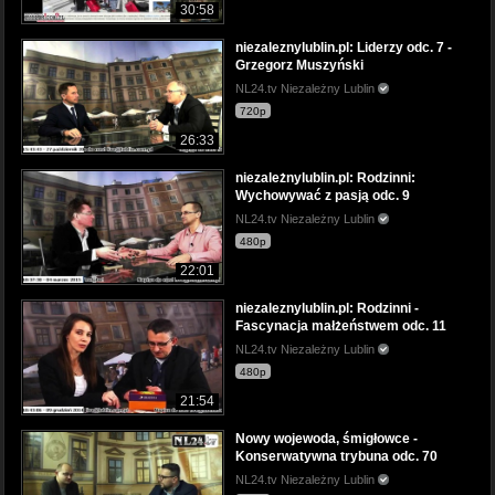
30:58
niezaleznylublin.pl: Liderzy odc. 7 -
Grzegorz Muszyński
NL24.tv Niezależny Lublin
720p
26:33
niezależnylublin.pl: Rodzinni:
Wychowywać z pasją odc. 9
NL24.tv Niezależny Lublin
480p
22:01
niezaleznylublin.pl: Rodzinni -
Fascynacja małżeństwem odc. 11
NL24.tv Niezależny Lublin
480p
21:54
Nowy wojewoda, śmigłowce -
Konserwatywna trybuna odc. 70
NL24.tv Niezależny Lublin