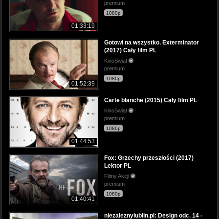
premium
1080p
01:33:19
Gotowi na wszystko. Exterminator
(2017) Cały film PL
KinoSwiat
premium
1080p
01:52:39
Carte blanche (2015) Cały film PL
KinoSwiat
premium
1080p
01:44:53
Fox: Grzechy przeszłości (2017)
Lektor PL
Filmy Akcji
premium
1080p
01:40:41
niezaleznylublin.pl: Design odc. 14 -