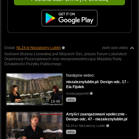
Dodał:
NL24.tv Niezależny Lublin
zwiń opis video
Gościem Bożeny Lisowskiej jest Wojciech Dec, prezes Forum Lubelskich
Organizacji Pozarządowych oraz wiceprzewodniczący Miejskiej Rady
Działalności Pożytku Publicznego.
Następne wideo:
niezaleznylublin.pl: Design odc. 17 -
Ela Fijołek
fundacjagambit
480p
19:48
Artyści zaangażowani społecznie -
Design odc. 47 - niezaleznylublin.pl
NL24.tv Niezależny Lublin
480p