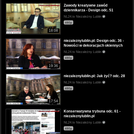
Zawody kreatywne zawód
dziennikarza - Design odc. 51
NL24.tv Niezależny Lublin
480p
18:08
niezaleznylublin.pl: Design odc. 36 -
Nowości w dekoracjach okiennych
NL24.tv Niezależny Lublin
480p
19:36
niezaleznylublin.pl: Jak żyć? odc. 28
NL24.tv Niezależny Lublin
480p
17:54
Konserwatywna trybuna odc. 61 -
niezaleznylublin.pl
NL24.tv Niezależny Lublin
480p