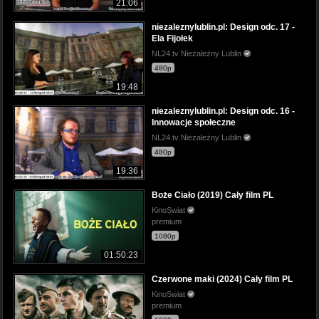
21:06
niezaleznylublin.pl: Design odc. 17 -
Ela Fijołek
NL24.tv Niezależny Lublin
480p
19:48
niezaleznylublin.pl: Design odc. 16 -
Innowacje społeczne
NL24.tv Niezależny Lublin
480p
19:36
Boże Ciało (2019) Cały film PL
KinoSwiat
premium
1080p
01:50:23
Czerwone maki (2024) Cały film PL
KinoSwiat
premium