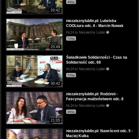
480p
20:42
niezaleznylublin.pl: Lubelska
COOLtura odc. 6 - Marcin Nowak
NL24.tv Niezależny Lublin
720p
20:49
Świadkowie Solidarności - Czas na
Solidarność odc. 68
NL24.tv Niezależny Lublin
720p
30:42
niezaleznylublin.pl: Rodzinni -
Fascynacja małżeństwem odc. 8
NL24.tv Niezależny Lublin
480p
21:05
niezaleznylublin.pl: Nawróceni odc. 5 -
Maciej Kulka