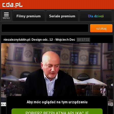
Filmy premium
Seriale premium
Dla dzieci
MENU
szukaj
niezaleznylublin.pl: Design odc. 12 - Wojciech Dec
00:17:11
Aby móc oglądać na tym urządzeniu
POBIERZ BEZPŁATNĄ APLIKACJĘ