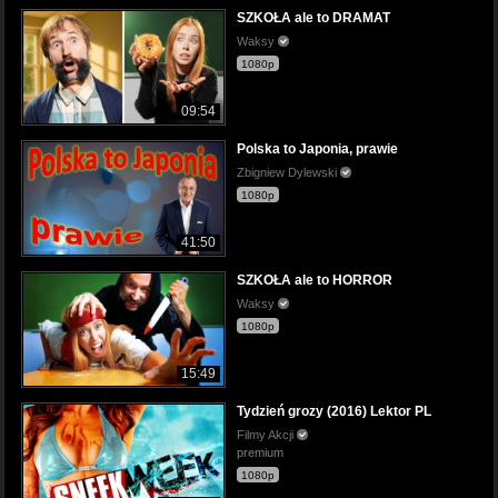
SZKOŁA ale to DRAMAT
Waksy
1080p
09:54
Polska to Japonia, prawie
Zbigniew Dylewski
1080p
41:50
SZKOŁA ale to HORROR
Waksy
1080p
15:49
Tydzień grozy (2016) Lektor PL
Filmy Akcji
premium
1080p