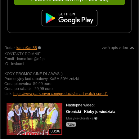
Dodał:
kamaKan88
zwiń opis video
KONTAKTY DO MNIE:
Email - kama.kan@o2.pl
IG - lovkami
KODY PROMOCYJNE DLA WAS :)
Promocyjny kod rabatowy: Ka5M 50% zniżki
Cena pierwotna: 59,99 euro
Cena po rabacie: 29,99 euro
Link:
https://www.parsonver.com/products/smart-watch-sprod1
Następne wideo:
Gronicki - Kieby jo wiedziała
Muzyka-Goralska
720p
03:06