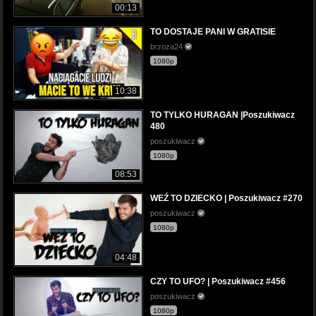
00:13
TO DOSTAJE PANI W GRATISIE
brzoza24
1080p
10:38
TO TYLKO HURAGAN |Poszukiwacz
480
poszukiwacz
1080p
08:53
WEŹ TO DZIECKO | Poszukiwacz #270
poszukiwacz
1080p
04:48
CZY TO UFO? | Poszukiwacz #456
poszukiwacz
1080p