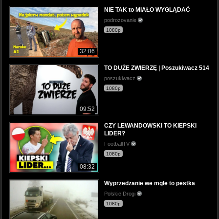
NIE TAK to MIAŁO WYGLĄDAĆ
podrozovanie
1080p
32:06
TO DUŻE ZWIERZĘ | Poszukiwacz 514
poszukiwacz
1080p
09:52
CZY LEWANDOWSKI TO KIEPSKI
LIDER?
FootballTV
1080p
08:32
Wyprzedzanie we mgle to pestka
Polskie Drogi
1080p