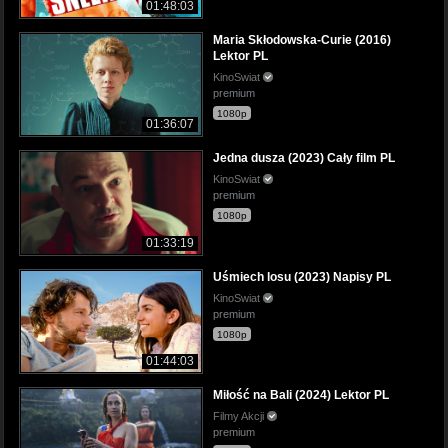
01:48:03
Maria Skłodowska-Curie (2016)
Lektor PL
KinoSwiat
premium
1080p
01:36:07
Jedna dusza (2023) Cały film PL
KinoSwiat
premium
1080p
01:33:19
Uśmiech losu (2023) Napisy PL
KinoSwiat
premium
1080p
01:44:03
Miłość na Bali (2024) Lektor PL
Filmy Akcji
premium