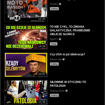
PytaPL
1080p
12:32
TO NIE CYKL, TO ZMIANA
GALAKTYCZNA. PRAWDZIWE
OBLICZE SŁOŃCA
BaldTV
720p
14:35
Czy USA to już idiokracja?
Wojna Idei
1080p
23:47
SIŁOWNIE W STYCZNIU TO
PATOLOGIA
StalowySzok
1080p
13:36