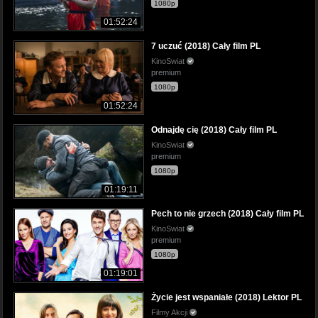
1080p
01:52:24
7 uczuć (2018) Cały film PL
KinoSwiat
premium
1080p
01:52:24
Odnajdę cię (2018) Cały film PL
KinoSwiat
premium
1080p
01:19:11
Pech to nie grzech (2018) Cały film PL
KinoSwiat
premium
1080p
01:19:01
Życie jest wspaniałe (2018) Lektor PL
Filmy Akcji