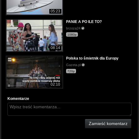
05:23
PANIE A PO ILE TO?
brzoza24
1080p
08:14
Polska to śmietnik dla Europy
Gazeta.pl
720p
02:10
Komentarze
Zamieść komentarz