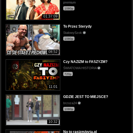
premium
1080p
01:37:09
To Przez Sterydy
StalowySzok
1080p
08:52
Czy NAZIZM to FASZYZM?
ŚWIATOWA HISTORIA
720p
11:01
GDZIE JEST TO MIEJSCE?
brzoza24
1080p
10:32
No to rasizm/pyta.pl